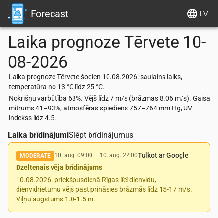
Forecast
LV
Laika prognoze
Tērvete
10-
08-2026
Laika prognoze Tērvete šodien 10.08.2026: saulains laiks,
temperatūra no 13 °C līdz 25 °C.
Nokrišņu varbūtība 68%. Vējš līdz 7 m/s (brāzmas 8.06 m/s). Gaisa
mitrums 41–93%, atmosfēras spiediens 757–764 mm Hg, UV
indekss līdz 4.5.
Laika brīdinājumi
Slēpt brīdinājumus
Tulkot ar Google
10. aug. 09:00
—
10. aug. 22:00
MODERATE
Dzeltenais vēja brīdinājums
10.08.2026. priekšpusdienā Rīgas līcī dienvidu,
dienvidrietumu vējš pastiprināsies brāzmās līdz 15-17 m/s.
Viļņu augstums 1.0-1.5 m.