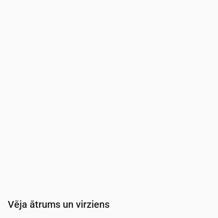
Laiks
00:00
01:00
02:00
03:00
04:00
05:0
Mākoņainība
(%)
95
7
24
26
40
49
Nokrišņu varbūtība
(%)
22
10
13
13
14
15
Vēja ātrums un virziens