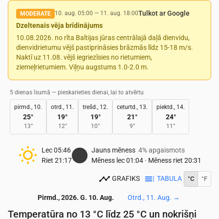
Tulkot ar Google
10. aug. 05:00
—
11. aug. 18:00
MODERATE
Dzeltenais vēja brīdinājums
10.08.2026. no rīta Baltijas jūras centrālajā daļā dienvidu,
dienvidrietumu vējš pastiprināsies brāzmās līdz 15-18 m/s.
Naktī uz 11.08. vējš iegriezīsies no rietumiem,
ziemeļrietumiem. Viļņu augstums 1.0-2.0 m.
5 dienas īsumā — pieskarieties dienai, lai to atvērtu
pirmd., 10.
otrd., 11.
trešd., 12.
ceturtd., 13.
piektd., 14.
25
°
19
°
19
°
21
°
24
°
13
°
12
°
10
°
9
°
11
°
Lec
05:46
Jauns mēness
4% apgaismots
Riet
21:17
Mēness lec
01:04
·
Mēness riet
20:31
GRAFIKS
TABULA
°C
°F
Pirmd., 2026. G. 10. Aug.
Otrd., 11. Aug.
→
Temperatūra no 13 °C līdz 25 °C un nokrišņi