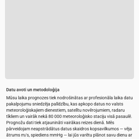
Datu avoti un metodoloģija
Mūsu laika prognozes tiek nodrošinātas ar profesionāla laika datu
pakalpojumu sniedzēja palīdzību, kas apkopo datus no valsts
meteoroloģiskajiem dienestiem, satelītu novērojumiem, radaru
tīkliem un vairāk nekā 80 000 meteoroloģisko staciju visā pasaulē.
Prognožu dati tiek atjaunināti vairākas reizes dienā. Mēs
pārveidojam neapstrādātus datus skaidros kopsavilkumos — vēja
ātrums m/s, spiediens mmHg — lai jūs varētu plānot savu dienu ar