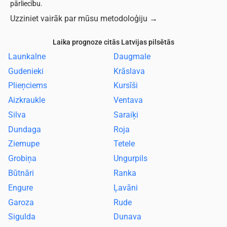
pārliecību.
Uzziniet vairāk par mūsu metodoloģiju
→
Laika prognoze citās Latvijas pilsētās
Launkalne
Daugmale
Gudenieki
Krāslava
Plieņciems
Kursīši
Aizkraukle
Ventava
Silva
Saraiķi
Dundaga
Roja
Ziemupe
Tetele
Grobiņa
Ungurpils
Būtnāri
Ranka
Engure
Ļavāni
Garoza
Rude
Sigulda
Dunava