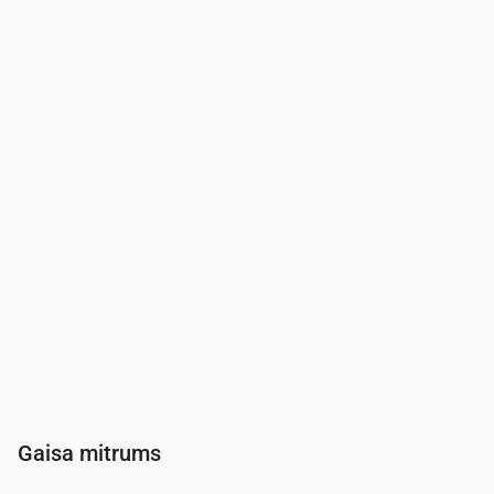
Laiks
00:00
01:00
02:00
03:00
04:00
Vēja
(m/s)
2.5
2.61
2.81
3
3.19
Vēja brāzmas
(m/s)
5.25
5.47
5.89
6.31
6.72
Vēja virziens
(°)
DDR 195°
D 183°
D 178°
D 175°
D 169°
Gaisa mitrums