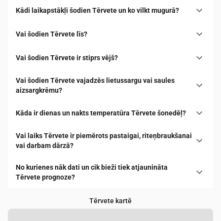
Kādi laikapstākļi šodien Tērvete un ko vilkt mugurā?
Vai šodien Tērvete līs?
Vai šodien Tērvete ir stiprs vējš?
Vai šodien Tērvete vajadzēs lietussargu vai saules
aizsargkrēmu?
Kāda ir dienas un nakts temperatūra Tērvete šonedēļ?
Vai laiks Tērvete ir piemērots pastaigai, riteņbraukšanai
vai darbam dārzā?
No kurienes nāk dati un cik bieži tiek atjaunināta
Tērvete prognoze?
Tērvete kartē