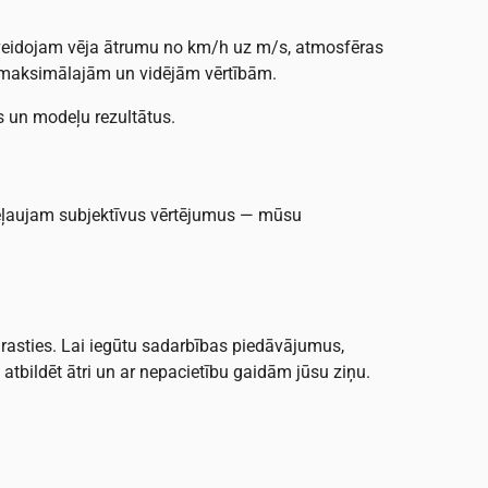
pārveidojam vēja ātrumu no km/h uz m/s, atmosfēras
 maksimālajām un vidējām vērtībām.
s un modeļu rezultātus.
pieļaujam subjektīvus vērtējumus — mūsu
asties. Lai iegūtu sadarbības piedāvājumus,
tbildēt ātri un ar nepacietību gaidām jūsu ziņu.