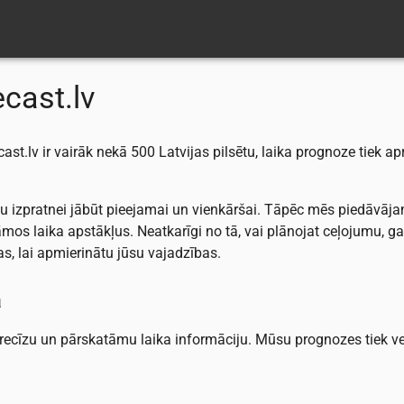
cast.lv
ast.lv ir vairāk nekā 500 Latvijas pilsētu, laika prognoze tiek 
kļu izpratnei jābūt pieejamai un vienkāršai. Tāpēc mēs piedāvāj
dāmos laika apstākļus. Neatkarīgi no tā, vai plānojat ceļojumu, g
as, lai apmierinātu jūsu vajadzības.
a
recīzu un pārskatāmu laika informāciju. Mūsu prognozes tiek v