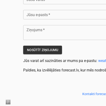
Jūsu e-pasts
*
Ziņojums
*
NOSŪTĪT ZIŅOJUMU
Jūs varat arī sazināties ar mums pa e-pastu:
wea
Paldies, ka izvēlējāties forecast.lv, kur mēs nod
Kontakti forecas