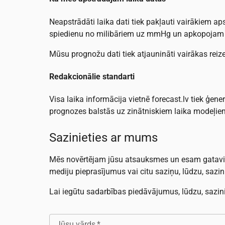
Neapstrādāti laika dati tiek pakļauti vairākiem a
spiedienu no milibāriem uz mmHg un apkopojam 
Mūsu prognožu dati tiek atjaunināti vairākas rei
Redakcionālie standarti
Visa laika informācija vietnē forecast.lv tiek ģ
prognozes balstās uz zinātniskiem laika modeļie
Sazinieties ar mums
Mēs novērtējam jūsu atsauksmes un esam gatavi p
mediju pieprasījumus vai citu saziņu, lūdzu, saz
Lai iegūtu sadarbības piedāvājumus, lūdzu, sazin
Jūsu vārds
*