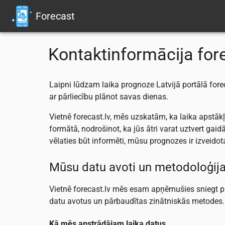
Forecast
Kontaktinformācija fore
Laipni lūdzam laika prognoze Latvijā portālā forec
ar pārliecību plānot savas dienas.
Vietnē forecast.lv, mēs uzskatām, ka laika apstā
formātā, nodrošinot, ka jūs ātri varat uztvert gai
vēlaties būt informēti, mūsu prognozes ir izveidot
Mūsu datu avoti un metodoloģij
Vietnē forecast.lv mēs esam apņēmušies sniegt p
datu avotus un pārbaudītas zinātniskās metodes.
Kā mēs apstrādājam laika datus