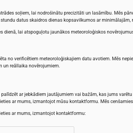
pstrādes soļiem, lai nodrošinātu precizitāti un lasāmību. Mēs 
stundu datus skaidros dienas kopsavilkumos ar minimālajām,
zes dienā, lai atspoguļotu jaunākos meteoroloģiskos novērojumu
enerēta no verificētiem meteoroloģiskajiem datu avotiem. Mēs ne
m un reāllaika novērojumiem.
alīdzēt ar jebkādiem jautājumiem vai bažām, kas jums varētu r
inieties ar mums, izmantojot mūsu kontaktformu. Mēs cenšamies a
ieties ar mums, izmantojot kontaktformu: