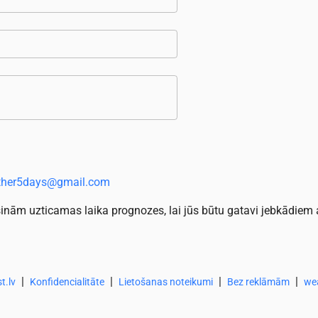
ther5days@gmail.com
rošinām uzticamas laika prognozes, lai jūs būtu gatavi jebkādiem
|
|
|
|
t.lv
Konfidencialitāte
Lietošanas noteikumi
Bez reklāmām
we