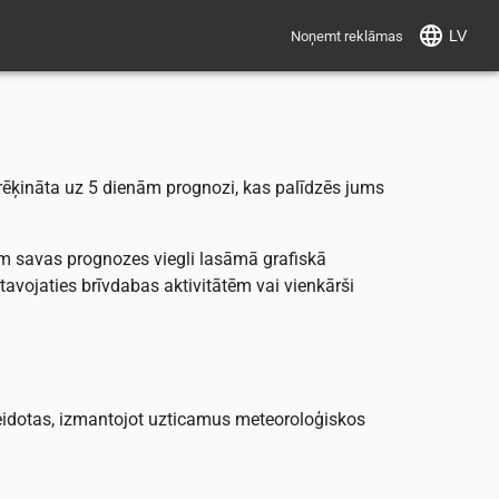
LV
Noņemt reklāmas
aprēķināta uz 5 dienām prognozi, kas palīdzēs jums
am savas prognozes viegli lasāmā grafiskā
atavojaties brīvdabas aktivitātēm vai vienkārši
eidotas, izmantojot uzticamus meteoroloģiskos