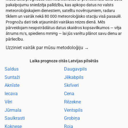
pakalpojumu sniedzēja palīdzību, kas apkopo datus no valsts
meteoroloģiskajiem dienestiem, satelītu novērojumiem, radaru
tīkliem un vairāk nekā 80 000 meteoroloģisko staciju visā pasaulē.
Prognožu dati tiek atjaunināti vairākas reizes dienā. Mēs
pārveidojam neapstrādātus datus skaidros kopsavilkumos — vēja
ātrums m/s, spiediens mmHg — lai jūs varētu plānot savu dienu ar
pārliecību.
Uzziniet vairāk par mūsu metodoloģiju
→
Laika prognoze citās Latvijas pilsētās
Saldus
Daugavpils
Suntaži
Jēkabpils
Aknīste
Skrīveri
Iecava
Cena
Vēri
Rēzekne
Jūrmala
Ventspils
Saulkrasti
Grobiņa
Koknese
Roja