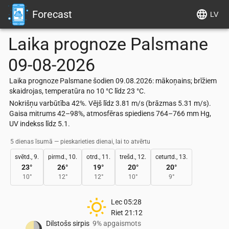
Forecast
LV
Laika prognoze
Palsmane
09-08-2026
Laika prognoze Palsmane šodien 09.08.2026: mākoņains; brīžiem
skaidrojas, temperatūra no 10 °C līdz 23 °C.
Nokrišņu varbūtība 42%. Vējš līdz 3.81 m/s (brāzmas 5.31 m/s).
Gaisa mitrums 42–98%, atmosfēras spiediens 764–766 mm Hg,
UV indekss līdz 5.1.
5 dienas īsumā — pieskarieties dienai, lai to atvērtu
svētd., 9.
pirmd., 10.
otrd., 11.
trešd., 12.
ceturtd., 13.
23
°
26
°
19
°
20
°
20
°
10
°
12
°
12
°
10
°
9
°
Lec
05:28
Riet
21:12
Dilstošs sirpis
9% apgaismots