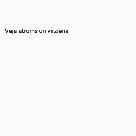
Vēja ātrums un virziens
Laiks
00:00
01:00
02:00
03:00
04:00
Vēja
(m/s)
2.5
2.31
2.19
2.19
2.11
Vēja brāzmas
(m/s)
5.25
4.83
4.61
4.61
4.42
Vēja virziens
(°)
R 275°
R 274°
R 269°
R 259°
RDR 251°