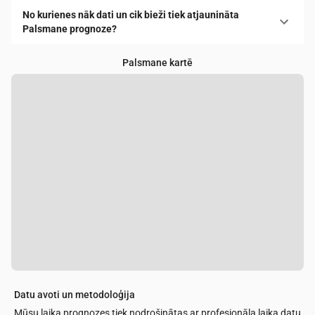
No kurienes nāk dati un cik bieži tiek atjaunināta
Palsmane prognoze?
Palsmane kartē
Datu avoti un metodoloģija
Mūsu laika prognozes tiek nodrošinātas ar profesionāla laika datu