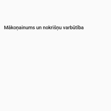
Mākoņainums un nokrišņu varbūtība
Laiks
00:00
01:00
02:00
03:00
04:00
05:0
Mākoņainība
(%)
3
4
4
100
100
100
Nokrišņu varbūtība
(%)
15
20
20
42
42
42