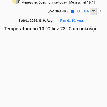
Mēness lec
Does not rise today
·
Mēness riet
19:49
GRAFIKS
TABULA
°C
°F
Svētd., 2026. G. 9. Aug.
Pirmd., 10. Aug.
→
Temperatūra no 10 °C līdz 23 °C un nokrišņi
Laiks
00:00
01:00
02:00
03:00
04:00
05:00
06:
Temperatūra
(°C)
11
11
11
10
10
10
10
Nokrišņi
(mm/st)
0
0
0
0
0
0
0