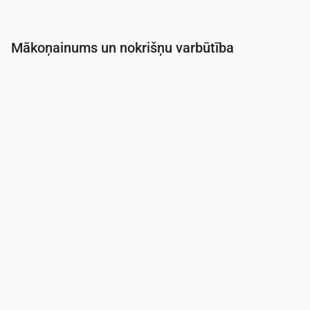
Mākoņainums un nokrišņu varbūtība
Laiks
00:00
01:00
02:00
03:00
04:00
05:0
Mākoņainība
(%)
78
77
72
89
23
17
Nokrišņu varbūtība
(%)
27
24
22
25
14
14