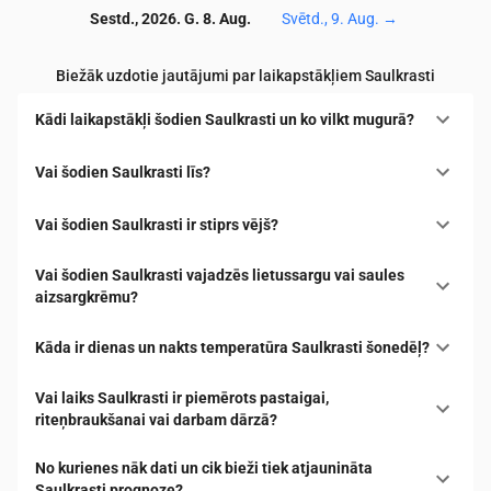
Sestd., 2026. G. 8. Aug.
Svētd., 9. Aug.
→
Biežāk uzdotie jautājumi par laikapstākļiem Saulkrasti
Kādi laikapstākļi šodien Saulkrasti un ko vilkt mugurā?
Vai šodien Saulkrasti līs?
Vai šodien Saulkrasti ir stiprs vējš?
Vai šodien Saulkrasti vajadzēs lietussargu vai saules
aizsargkrēmu?
Kāda ir dienas un nakts temperatūra Saulkrasti šonedēļ?
Vai laiks Saulkrasti ir piemērots pastaigai,
riteņbraukšanai vai darbam dārzā?
No kurienes nāk dati un cik bieži tiek atjaunināta
Saulkrasti prognoze?