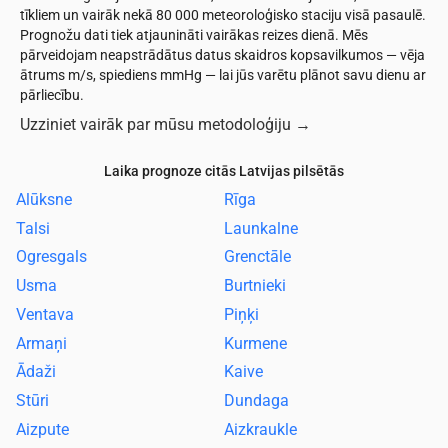
tīkliem un vairāk nekā 80 000 meteoroloģisko staciju visā pasaulē.
Prognožu dati tiek atjaunināti vairākas reizes dienā. Mēs
pārveidojam neapstrādātus datus skaidros kopsavilkumos — vēja
ātrums m/s, spiediens mmHg — lai jūs varētu plānot savu dienu ar
pārliecību.
Uzziniet vairāk par mūsu metodoloģiju
→
Laika prognoze citās Latvijas pilsētās
Alūksne
Rīga
Talsi
Launkalne
Ogresgals
Grenctāle
Usma
Burtnieki
Ventava
Piņķi
Armaņi
Kurmene
Ādaži
Kaive
Stūri
Dundaga
Aizpute
Aizkraukle