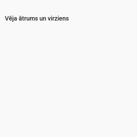
Vēja ātrums un virziens
Laiks
00:00
01:00
02:00
03:00
04:00
Vēja
(m/s)
5.69
5.11
4.5
3.81
3.31
Vēja brāzmas
(m/s)
9.03
8.25
7.39
6.31
5.64
Vēja virziens
(°)
R 280°
R 277°
R 268°
RDR 256°
DR 229°