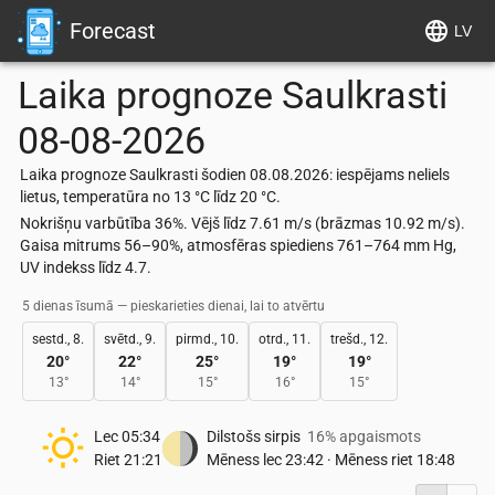
Forecast
LV
Laika prognoze
Saulkrasti
08-08-2026
Laika prognoze Saulkrasti šodien 08.08.2026: iespējams neliels
lietus, temperatūra no 13 °C līdz 20 °C.
Nokrišņu varbūtība 36%. Vējš līdz 7.61 m/s (brāzmas 10.92 m/s).
Gaisa mitrums 56–90%, atmosfēras spiediens 761–764 mm Hg,
UV indekss līdz 4.7.
5 dienas īsumā — pieskarieties dienai, lai to atvērtu
sestd., 8.
svētd., 9.
pirmd., 10.
otrd., 11.
trešd., 12.
20
°
22
°
25
°
19
°
19
°
13
°
14
°
15
°
16
°
15
°
Lec
05:34
Dilstošs sirpis
16% apgaismots
Riet
21:21
Mēness lec
23:42
·
Mēness riet
18:48