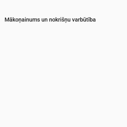
Mākoņainums un nokrišņu varbūtība
Laiks
00:00
01:00
02:00
03:00
04:00
05:0
Mākoņainība
(%)
29
20
28
15
8
28
Nokrišņu varbūtība
(%)
23
22
23
21
21
23