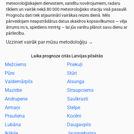
meteoroloģiskajiem dienestiem, satelītu novērojumiem, radaru
tīkliem un vairāk nekā 80 000 meteoroloģisko staciju visā pasaulē.
Prognožu dati tiek atjaunināti vairākas reizes dienā. Mēs
pārveidojam neapstrādātus datus skaidros kopsavilkumos — vēja
ātrums m/s, spiediens mmHg — lai jūs varētu plānot savu dienu ar
pārliecību.
Uzziniet vairāk par mūsu metodoloģiju
→
Laika prognoze citās Latvijas pilsētās
Mežciems
Priekuļi
Pūre
Stūri
Valdemārpils
Alsunga
Mazirbe
Straupciems
Andrupene
Saulkrasti
Armaņi
Stelpe
Prauliena
Kocēni
Lubāna
Daugavpils
Ikšķile
Jaunpiebalga