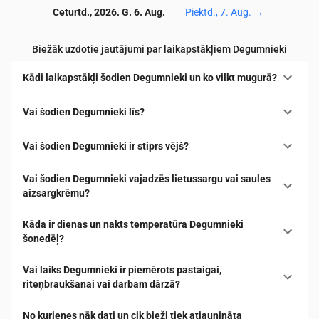
Ceturtd., 2026. G. 6. Aug.
Piektd., 7. Aug.
→
Biežāk uzdotie jautājumi par laikapstākļiem Degumnieki
Kādi laikapstākļi šodien Degumnieki un ko vilkt mugurā?
Vai šodien Degumnieki līs?
Vai šodien Degumnieki ir stiprs vējš?
Vai šodien Degumnieki vajadzēs lietussargu vai saules
aizsargkrēmu?
Kāda ir dienas un nakts temperatūra Degumnieki
šonedēļ?
Vai laiks Degumnieki ir piemērots pastaigai,
riteņbraukšanai vai darbam dārzā?
No kurienes nāk dati un cik bieži tiek atjaunināta