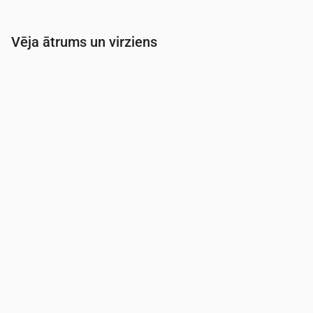
Vēja ātrums un virziens
Laiks
00:00
01:00
02:00
03:00
Vēja
(m/s)
1.69
1.89
1.89
1.89
Vēja brāzmas
(m/s)
3.58
4
4
4
Vēja virziens
(°)
DDR 199°
DDR 211°
DDR 211°
DR 218°