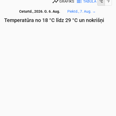
GRAFIKS
TABULA
°C
°F
Ceturtd., 2026. G. 6. Aug.
Piektd., 7. Aug.
→
Temperatūra no 18 °C līdz 29 °C un nokrišņi
Laiks
00:00
01:00
02:00
03:00
04:00
05:00
06:
Temperatūra
(°C)
19
19
19
18
18
18
18
Nokrišņi
(mm/st)
0
0
0
0
0
0
0