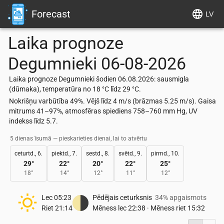
Forecast
LV
Laika prognoze
Degumnieki
06-08-2026
Laika prognoze Degumnieki šodien 06.08.2026: sausmigla
(dūmaka), temperatūra no 18 °C līdz 29 °C.
Nokrišņu varbūtība 49%. Vējš līdz 4 m/s (brāzmas 5.25 m/s). Gaisa
mitrums 41–97%, atmosfēras spiediens 758–760 mm Hg, UV
indekss līdz 5.7.
5 dienas īsumā — pieskarieties dienai, lai to atvērtu
ceturtd., 6.
piektd., 7.
sestd., 8.
svētd., 9.
pirmd., 10.
29
°
22
°
20
°
22
°
25
°
18
°
14
°
12
°
11
°
12
°
Lec
05:23
Pēdējais ceturksnis
34% apgaismots
Riet
21:14
Mēness lec
22:38
·
Mēness riet
15:32