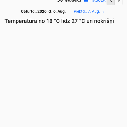
GRAFIKS
TABULA
°C
°F
Ceturtd., 2026. G. 6. Aug.
Piektd., 7. Aug.
→
Temperatūra no 18 °C līdz 27 °C un nokrišņi
Laiks
00:00
01:00
02:00
03:00
04:00
05:00
06:
Temperatūra
(°C)
20
20
19
19
18
18
18
Nokrišņi
(mm/st)
0
0
0
0
0
0
0