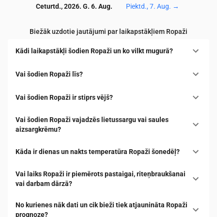
Ceturtd., 2026. G. 6. Aug.
Piektd., 7. Aug.
→
Biežāk uzdotie jautājumi par laikapstākļiem Ropaži
Kādi laikapstākļi šodien Ropaži un ko vilkt mugurā?
Vai šodien Ropaži līs?
Vai šodien Ropaži ir stiprs vējš?
Vai šodien Ropaži vajadzēs lietussargu vai saules
aizsargkrēmu?
Kāda ir dienas un nakts temperatūra Ropaži šonedēļ?
Vai laiks Ropaži ir piemērots pastaigai, riteņbraukšanai
vai darbam dārzā?
No kurienes nāk dati un cik bieži tiek atjaunināta Ropaži
prognoze?