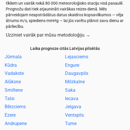
tīkliem un vairāk nekā 80 000 meteoroloģisko staciju visā pasaulē.
Prognožu dati tiek atjaunināti vairākas reizes dienā. Mēs
pārveidojam neapstrādātus datus skaidros kopsavilkumos — vēja
ātrums m/s, spiediens mmHg — lai jūs varētu plānot savu dienu ar
pārliecību.
Uzziniet vairāk par mūsu metodoloģiju
→
Laika prognoze citās Latvijas pilsētās
Jūrmala
Lejasciems
Kūdra
Engure
Vadakste
Daugavpils
Alūksne
Milzkalne
Smiltene
Saka
Talsi
Iecava
Bērzciems
Jelgava
Ezere
Ventspils
Andrupene
Tume