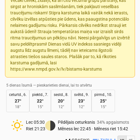
Vecāki cilvēki, zīdaiņi, kā arī citu vecuma grupu pārstāvji, kas
sirgst ar hroniskām saslimšanām, tiek pakļauti veselības
traucējumu riskam! Stipra karstuma laikā vairāk nekā ierasts,
cilvēku izvēlas atpūsties pie ūdens, kas paaugstina potenciālo
nelaimes gadījumu risku. Pārkarsis cilvēks nedrīkst strauji iet
aukstā ūdenī! Strauja temperatūras maiņa var izraisīt sirds
ritma traucējumus un pēkšņu nāvi. Neesi pārgalvīgs un izvērtē
savu peldētprasmi! Dienas vidū UV indekss sasniegs vidēji
augstu līdz augstu līmeni, tādēļ nav ieteicams ilgstoši
atrasties tiešos saules staros. Plašāk par to, kā rīkoties
karstuma gadījumā, lasi
https://www.nmpd.gov.lv/lv/bistams-karstums
5 dienas īsumā — pieskarieties dienai, lai to atvērtu
ceturtd., 6.
piektd., 7.
sestd., 8.
svētd., 9.
pirmd., 10.
27
°
22
°
20
°
23
°
25
°
18
°
15
°
12
°
12
°
15
°
Lec
05:30
Pēdējais ceturksnis
34% apgaismots
Riet
21:23
Mēness lec
22:45
·
Mēness riet
15:42