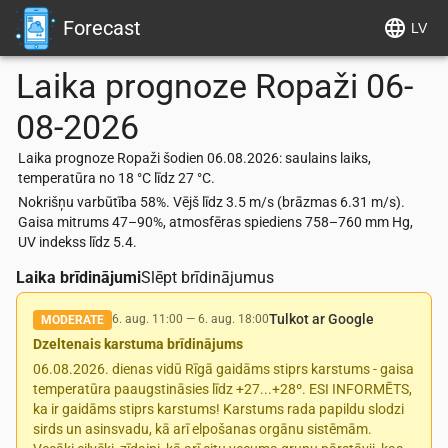
Forecast
LV
Laika prognoze
Ropaži
06-
08-2026
Laika prognoze Ropaži šodien 06.08.2026: saulains laiks,
temperatūra no 18 °C līdz 27 °C.
Nokrišņu varbūtība 58%. Vējš līdz 3.5 m/s (brāzmas 6.31 m/s).
Gaisa mitrums 47–90%, atmosfēras spiediens 758–760 mm Hg,
UV indekss līdz 5.4.
Laika brīdinājumi
Slēpt brīdinājumus
Tulkot ar Google
6. aug. 11:00
—
6. aug. 18:00
MODERATE
Dzeltenais karstuma brīdinājums
06.08.2026. dienas vidū Rīgā gaidāms stiprs karstums - gaisa
temperatūra paaugstināsies līdz +27...+28º. ESI INFORMĒTS,
ka ir gaidāms stiprs karstums! Karstums rada papildu slodzi
sirds un asinsvadu, kā arī elpošanas orgānu sistēmām.