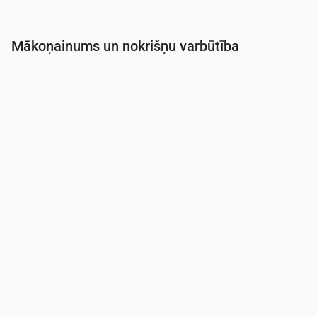
Mākoņainums un nokrišņu varbūtība
Laiks
00:00
01:00
02:00
03:00
04:00
05:0
Mākoņainība
(%)
11
11
13
16
8
6
Nokrišņu varbūtība
(%)
11
11
12
14
13
13