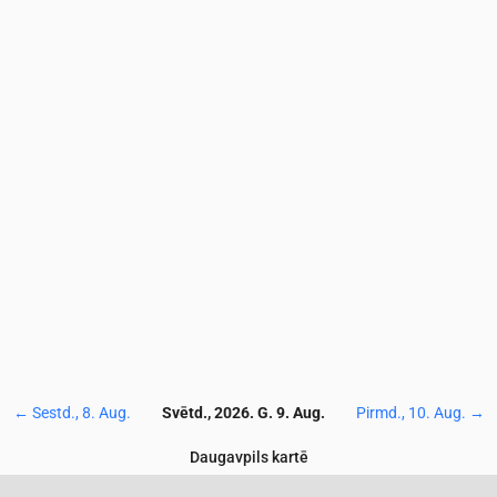
4.1
4.4
4.3
4.3
4.1
3.6
3.7
3.4
3.2
3
6.6
6.8
7
6.5
6.7
5.6
5.3
5.2
5
4.7
40
42
43
47
51
57
62
65
67
68
2.2
1.9
2.1
1.9
1.5
1.1
0.9
0.6
0.6
0.6
0.1
0.1
0.1
0.2
0.2
0.2
0.2
0.2
0.2
0.2
4
124
124
125
127
125
124
122
120
120
12
←
Sestd., 8. Aug.
Svētd., 2026. G. 9. Aug.
Pirmd., 10. Aug.
→
Daugavpils kartē