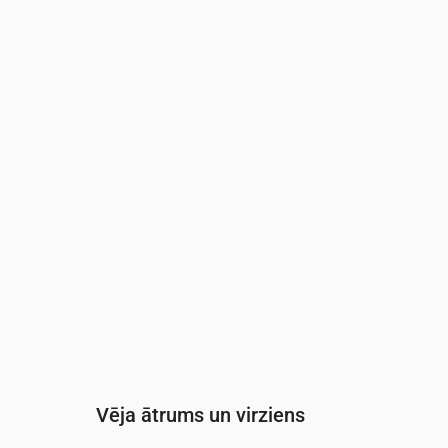
Laiks
00:00
01:00
02:00
03:00
Mākoņainība
(%)
15
10
9
5
Nokrišņu varbūtība
(%)
15
20
21
20
Vēja ātrums un virziens