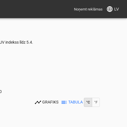
LV
Noņemt reklāmas
V indekss līdz 5.4.
0
GRAFIKS
TABULA
°C
°F