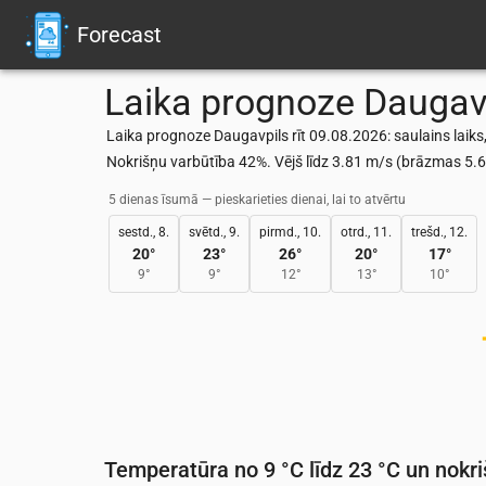
Forecast
Laika prognoze
Daugav
Laika prognoze Daugavpils rīt 09.08.2026: saulains laiks,
Nokrišņu varbūtība 42%. Vējš līdz 3.81 m/s (brāzmas 5
5 dienas īsumā — pieskarieties dienai, lai to atvērtu
sestd., 8.
svētd., 9.
pirmd., 10.
otrd., 11.
trešd., 12.
20
°
23
°
26
°
20
°
17
°
9
°
9
°
12
°
13
°
10
°
Temperatūra no 9 °C līdz 23 °C un nokri