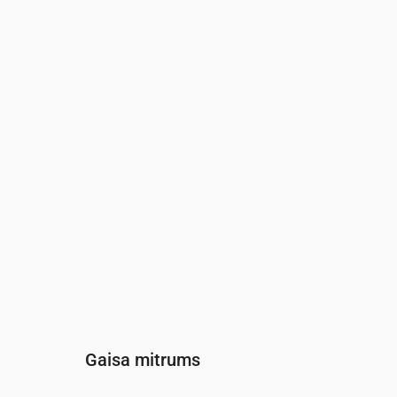
Laiks
00:00
01:00
02:00
03:00
Vēja
(m/s)
2.81
2.5
2.39
2.31
Vēja brāzmas
(m/s)
5.64
5.25
5.03
4.83
Vēja virziens
(°)
R 276°
R 275°
R 273°
R 273°
Gaisa mitrums