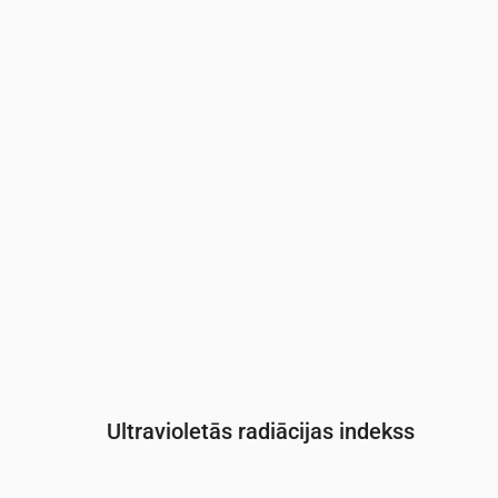
Laiks
00:00
01:00
02:00
03:00
04:
Spiediens
(mm Hg)
765
765
766
766
766
Ultravioletās radiācijas indekss