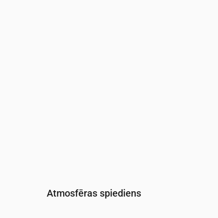
Laiks
00:00
01:00
02:00
03:00
04:00
05:0
Mitrums
(%)
92
95
96
96
97
97
Atmosfēras spiediens