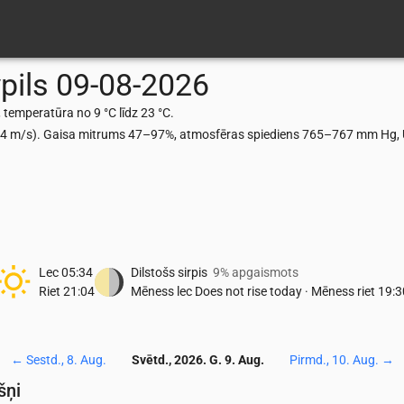
pils
09-08-2026
 temperatūra no 9 °C līdz 23 °C.
.64 m/s). Gaisa mitrums 47–97%, atmosfēras spiediens 765–767 mm Hg, U
Lec
05:34
Dilstošs sirpis
9% apgaismots
Riet
21:04
Mēness lec
Does not rise today
·
Mēness riet
19:3
←
Sestd., 8. Aug.
Svētd., 2026. G. 9. Aug.
Pirmd., 10. Aug.
→
šņi