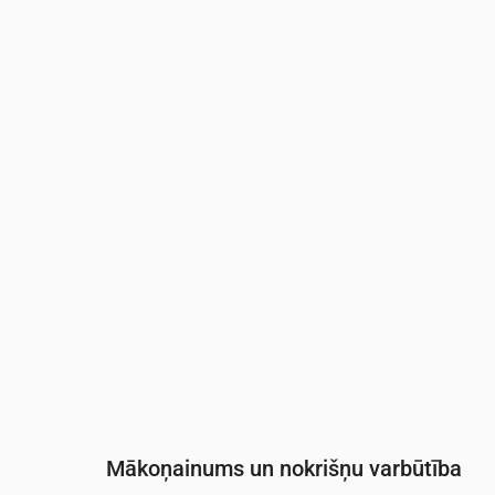
Laiks
00:00
01:00
02:00
03:00
04:0
Temperatūra
(°C)
13
12
11
11
10
Nokrišņi
(mm/st)
0
0
0
0
0
Mākoņainums un nokrišņu varbūtība