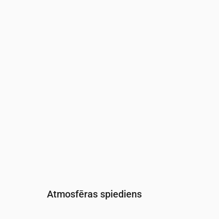
Laiks
00:00
01:00
02:00
03:00
04:00
05:0
Mitrums
(%)
83
76
81
86
91
93
Atmosfēras spiediens