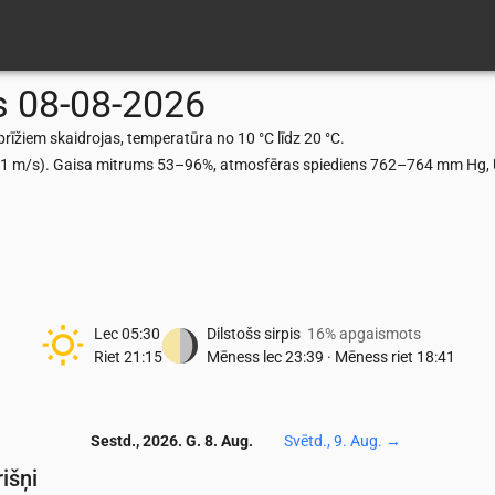
s
08-08-2026
īžiem skaidrojas, temperatūra no 10 °C līdz 20 °C.
.81 m/s). Gaisa mitrums 53–96%, atmosfēras spiediens 762–764 mm Hg, U
Lec
05:30
Dilstošs sirpis
16% apgaismots
Riet
21:15
Mēness lec
23:39
·
Mēness riet
18:41
Sestd., 2026. G. 8. Aug.
Svētd., 9. Aug.
→
išņi