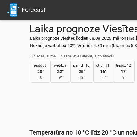
Forecast
Laika prognoze
Viesīte
Laika prognoze Viesītes šodien 08.08.2026: mākoņains; br
Nokrišņu varbūtība 60%. Vējš līdz 4.39 m/s (brāzmas 5
5 dienas īsumā — pieskarieties dienai, lai to atvērtu
sestd., 8.
svētd., 9.
pirmd., 10.
otrd., 11.
trešd., 12.
20
°
22
°
25
°
16
°
17
°
10
°
9
°
12
°
11
°
9
°
Temperatūra no 10 °C līdz 20 °C un nokr