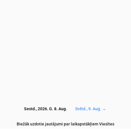
3.9
3.8
3.6
3.4
3.2
3.1
3.1
3
2.7
2.4
6.5
6.7
6.9
6.7
6.6
7.2
7.4
6.2
5.8
4.3
52
53
52
53
56
56
58
60
63
63
1.5
1.3
1.2
1.2
1
0.9
0.7
0.6
0.5
0.5
0.1
0.1
0.5
0.5
0.3
0.2
0.1
0.2
0.2
0.2
8
117
117
117
113
114
114
114
114
115
11
Sestd., 2026. G. 8. Aug.
Svētd., 9. Aug.
→
Biežāk uzdotie jautājumi par laikapstākļiem Viesītes