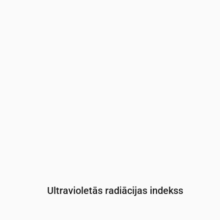
Laiks
00:00
01:00
02:00
03:00
04:
Spiediens
(mm Hg)
762
762
762
762
762
Ultravioletās radiācijas indekss