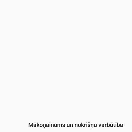
Laiks
00:00
01:00
02:00
03:00
04:0
Temperatūra
(°C)
13
14
12
11
10
Nokrišņi
(mm/st)
0
0
0
0
0
Mākoņainums un nokrišņu varbūtība