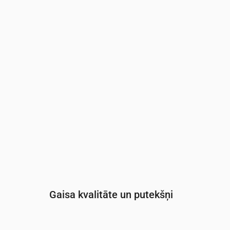
Laiks
00:00
01:00
02:00
03:00
04:00
05:0
UV indekss
0
0
0
0
0
0
Gaisa kvalitāte un putekšņi
Laiks
00:00
01:00
02:00
03:00
04: