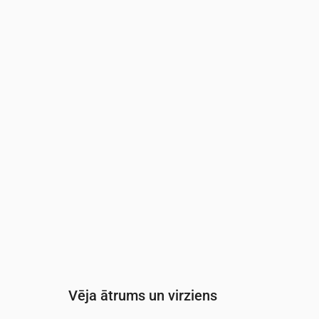
Laiks
00:00
01:00
02:00
03:00
Mākoņainība
(%)
74
52
43
14
Nokrišņu varbūtība
(%)
20
13
14
13
Vēja ātrums un virziens