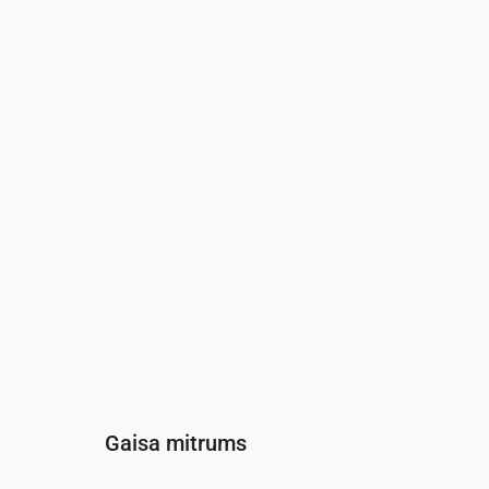
Laiks
00:00
01:00
02:00
03:
Vēja
(m/s)
2.61
2.61
2.81
2.5
Vēja brāzmas
(m/s)
4.92
4.69
5.25
4.8
Vēja virziens
(°)
RDR 257°
R 259°
R 262°
RDR
Gaisa mitrums