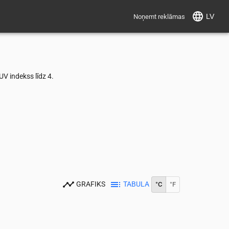
LV
Noņemt reklāmas
V indekss līdz 4.
GRAFIKS
TABULA
°C
°F