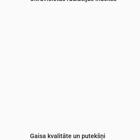
Laiks
00:00
01:00
02:00
03:00
04:00
05:0
UV indekss
0
0
0
0
0
0
Gaisa kvalitāte un putekšņi