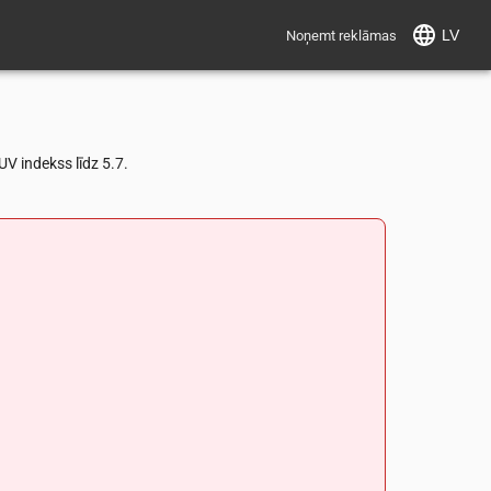
LV
Noņemt reklāmas
V indekss līdz 5.7.