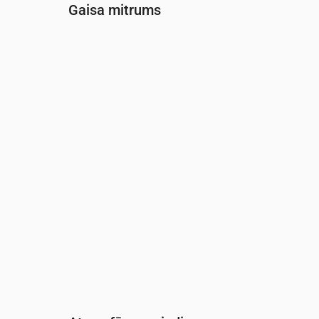
Gaisa mitrums
Laiks
00:00
01:00
02:00
03:00
04:00
05:0
Mitrums
(%)
96
96
96
96
96
94