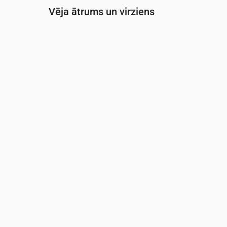
Vēja ātrums un virziens
Laiks
00:00
01:00
02:00
Vēja
(m/s)
2
1.89
1.81
Vēja brāzmas
(m/s)
4.19
4
3.78
Vēja virziens
(°)
DR 229°
RDR 240°
RDR 244°