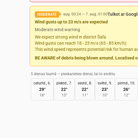
Tulkot ar Googl
6. aug. 00:24
—
7. aug. 01:00
MODERATE
Wind gusts up to 23 m/s are expected
Moderate wind warning
We expect strong wind in district Šaľa.
Wind gusts can reach 18 - 23 m/s (65 - 85 km/h).
This wind speed represents potential risk for human act
BE AWARE of debris being blown around. Localised out
5 dienas īsumā — pieskarieties dienai, lai to atvērtu
ceturtd., 6.
piektd., 7.
sestd., 8.
svētd., 9.
pirmd., 10.
29
°
22
°
22
°
23
°
26
°
18
°
15
°
11
°
10
°
12
°