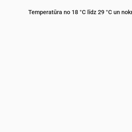
Temperatūra no 18 °C līdz 29 °C un nokr
Laiks
00:00
01:00
02:00
03:00
04:0
Temperatūra
(°C)
20
19
19
19
18
Nokrišņi
(mm/st)
0
0
0
0
0