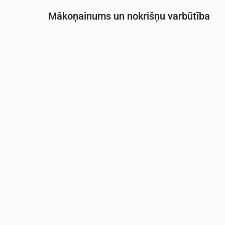
Mākoņainums un nokrišņu varbūtība
Laiks
00:00
01:00
02:00
03:00
Mākoņainība
(%)
14
8
8
19
Nokrišņu varbūtība
(%)
21
21
21
22