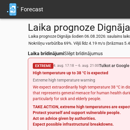
Forecast
Laika prognoze
Dignāj
Laika prognoze Dignāja šodien 06.08.2026: saulains laiks
Nokrišņu varbūtība 69%. Vējš līdz 4.19 m/s (brāzmas 5
Laika brīdinājumi
Slēpt brīdinājumus
Tulkot ar Google
4. aug. 17:18
—
6. aug. 21:00
EXTREME
High temperature up to 38 °C is expected
Extreme high temperature warning
We expect extraordinarily high temperature 38 °C in dis
that represents general menace for human health durin
particularly for sick and elderly people.
TAKE ACTION, extreme high temperatures are expec
Protect yourself and support vulnerable people.
Act on advice given by authorities.
Expect possible infrastructural breakdowns.