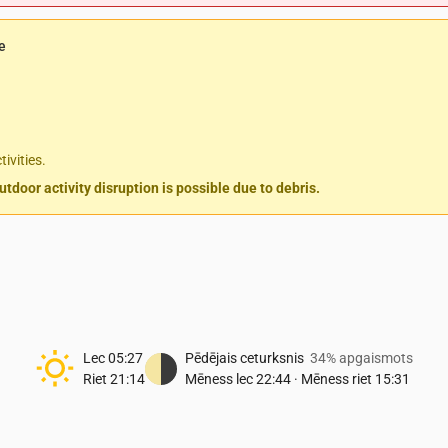
e
ivities.
door activity disruption is possible due to debris.
Lec
05:27
Pēdējais ceturksnis
34% apgaismots
Riet
21:14
Mēness lec
22:44
·
Mēness riet
15:31