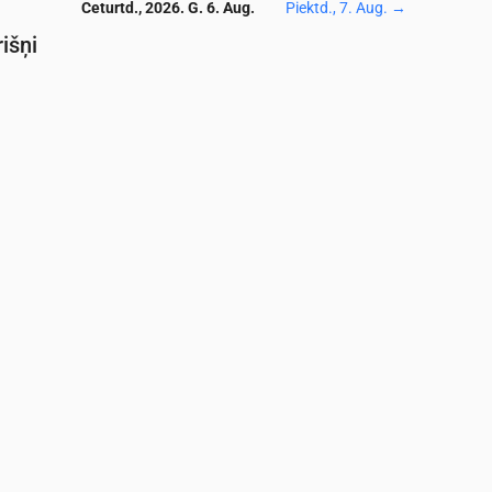
Ceturtd., 2026. G. 6. Aug.
Piektd., 7. Aug.
→
išņi
Temperatūra & Nokrišņi
0
05:00
06:00
07:00
08:00
09:00
10:00
11:00
12:00
13:00
14:0
18
18
18
19
20
23
25
27
28
28
0.04
0.84
0.36
0
0
0
0
0
0
0