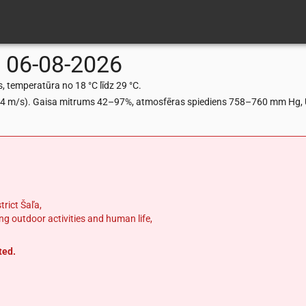
a
06-08-2026
, temperatūra no 18 °C līdz 29 °C.
.44 m/s). Gaisa mitrums 42–97%, atmosfēras spiediens 758–760 mm Hg, U
trict Šaľa,
g outdoor activities and human life,
ted.