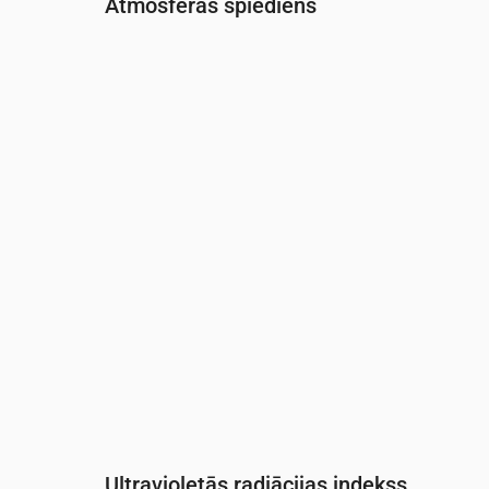
Atmosfēras spiediens
Laiks
00:00
01:00
02:00
03:00
04:
Spiediens
(mm Hg)
760
760
760
760
760
Ultravioletās radiācijas indekss