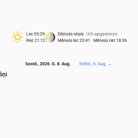
Lec
05:29
Dilstošs sirpis
16% apgaismots
Riet
21:12
Mēness lec
23:41
·
Mēness riet
18:36
Sestd., 2026. G. 8. Aug.
Svētd., 9. Aug.
→
šņi
Temperatūra & Nokrišņi
0
05:00
06:00
07:00
08:00
09:00
10:00
11:00
12:00
13:00
14:0
9
9
11
13
15
17
18
18
17
19
0
0
0
0
0
0
0.02
0.02
0.01
0.17