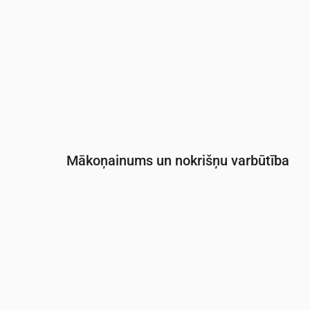
Mākoņainums un nokrišņu varbūtība
Laiks
00:00
01:00
02:00
03:00
Mākoņainība
(%)
66
42
19
9
Nokrišņu varbūtība
(%)
19
14
13
15