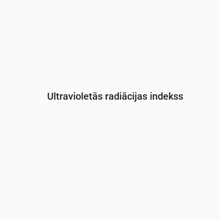
Ultravioletās radiācijas indekss
Laiks
00:00
01:00
02:00
03:00
04:00
05:0
UV indekss
0
0
0
0
0
0