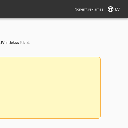
LV
Noņemt reklāmas
V indekss līdz 4.