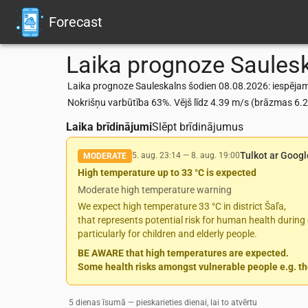
Forecast
Laika prognoze
Saules
Laika prognoze Sauleskalns šodien 08.08.2026: iespējams n
Nokrišņu varbūtība 63%. Vējš līdz 4.39 m/s (brāzmas 6
Laika brīdinājumi
Slēpt brīdinājumus
Tulkot ar Googl
5. aug. 23:14
—
8. aug. 19:00
MODERATE
High temperature up to 33 °C is expected
Moderate high temperature warning
We expect high temperature 33 °C in district Šaľa,
that represents potential risk for human health during 
particularly for children and elderly people.
BE AWARE that high temperatures are expected.
Some health risks amongst vulnerable people e.g. the
5 dienas īsumā — pieskarieties dienai, lai to atvērtu