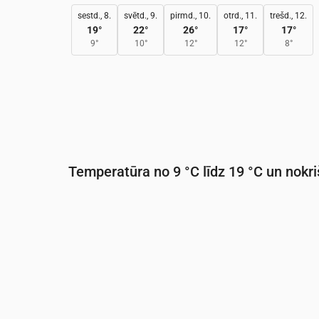
sestd., 8.
svētd., 9.
pirmd., 10.
otrd., 11.
trešd., 12.
19
°
22
°
26
°
17
°
17
°
9
°
10
°
12
°
12
°
8
°
Temperatūra no 9 °C līdz 19 °C un nokri
Laiks
00:00
01:00
02:00
03:00
04:0
Temperatūra
(°C)
12
13
12
10
10
Nokrišņi
(mm/st)
0
0
0
0
0