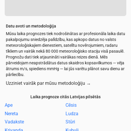
Datu avoti un metodoloģija
Mūsu laika prognozes tiek nodrošinātas ar profesionāla laika datu
pakalpojumu sniedzēja palīdzību, kas apkopo datus no valsts
meteoroloģiskajiem dienestiem, satelītu novērojumiem, radaru
tīkliem un vairāk nekā 80 000 meteoroloģisko staciju visā pasaulē.
Prognožu dati tiek atjaunināti vairākas reizes dienā. Mēs
pārveidojam neapstrādātus datus skaidros kopsavilkumos — vēja
ātrums m/s, spiediens mmHg — lai jūs varētu plānot savu dienu ar
pārliecību.
Uzziniet vairāk par mūsu metodoloģiju
→
Laika prognoze citās Latvijas pilsētās
Ape
Cēsis
Nereta
Ludza
Vadakste
Stūri
Krivanda
Kubuli