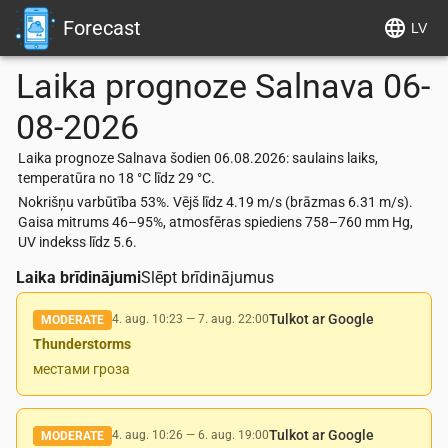
Forecast
LV
Laika prognoze
Salnava
06-
08-2026
Laika prognoze Salnava šodien 06.08.2026: saulains laiks,
temperatūra no 18 °C līdz 29 °C.
Nokrišņu varbūtība 53%. Vējš līdz 4.19 m/s (brāzmas 6.31 m/s).
Gaisa mitrums 46–95%, atmosfēras spiediens 758–760 mm Hg,
UV indekss līdz 5.6.
Laika brīdinājumi
Slēpt brīdinājumus
Tulkot ar Google
4. aug. 10:23
—
7. aug. 22:00
MODERATE
Thunderstorms
местами гроза
Tulkot ar Google
4. aug. 10:26
—
6. aug. 19:00
MODERATE