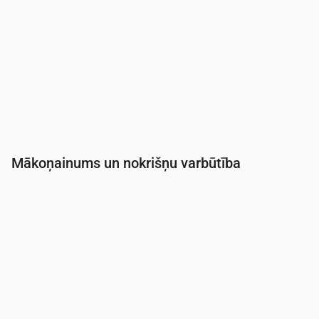
Mākoņainums un nokrišņu varbūtība
Laiks
00:00
01:00
02:00
03:00
04:00
05:0
Mākoņainība
(%)
17
13
6
10
11
12
Nokrišņu varbūtība
(%)
16
16
15
16
20
20