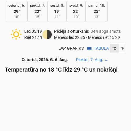
ceturtd., 6.
piektd., 7.
sestd., 8.
svētd., 9.
pirmd., 10.
29
°
22
°
19
°
22
°
25
°
18
°
15
°
11
°
10
°
13
°
Lec
05:19
Pēdējais ceturksnis
34% apgaismots
Riet
21:11
Mēness lec
22:35
·
Mēness riet
15:29
GRAFIKS
TABULA
°C
°F
Ceturtd., 2026. G. 6. Aug.
Piektd., 7. Aug.
→
Temperatūra no 18 °C līdz 29 °C un nokrišņi
Laiks
00:00
01:00
02:00
03:00
04:00
05:00
06:
Temperatūra
(°C)
20
20
19
19
18
18
18
Nokrišņi
(mm/st)
0
0
0
0
0
0
0