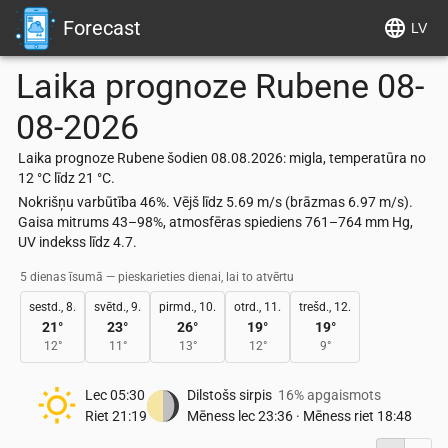
Forecast
LV
Laika prognoze
Rubene
08-
08-2026
Laika prognoze Rubene šodien 08.08.2026: migla, temperatūra no
12 °C līdz 21 °C.
Nokrišņu varbūtība 46%. Vējš līdz 5.69 m/s (brāzmas 6.97 m/s).
Gaisa mitrums 43–98%, atmosfēras spiediens 761–764 mm Hg,
UV indekss līdz 4.7.
5 dienas īsumā — pieskarieties dienai, lai to atvērtu
sestd., 8.
svētd., 9.
pirmd., 10.
otrd., 11.
trešd., 12.
21
°
23
°
26
°
19
°
19
°
12
°
11
°
13
°
12
°
9
°
Lec
05:30
Dilstošs sirpis
16% apgaismots
Riet
21:19
Mēness lec
23:36
·
Mēness riet
18:48