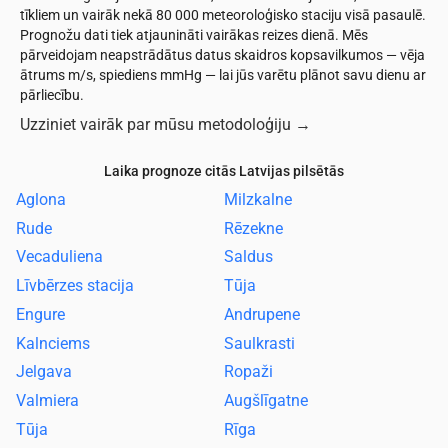
tīkliem un vairāk nekā 80 000 meteoroloģisko staciju visā pasaulē.
Prognožu dati tiek atjaunināti vairākas reizes dienā. Mēs
pārveidojam neapstrādātus datus skaidros kopsavilkumos — vēja
ātrums m/s, spiediens mmHg — lai jūs varētu plānot savu dienu ar
pārliecību.
Uzziniet vairāk par mūsu metodoloģiju
→
Laika prognoze citās Latvijas pilsētās
Aglona
Milzkalne
Rude
Rēzekne
Vecaduliena
Saldus
Līvbērzes stacija
Tūja
Engure
Andrupene
Kalnciems
Saulkrasti
Jelgava
Ropaži
Valmiera
Augšlīgatne
Tūja
Rīga