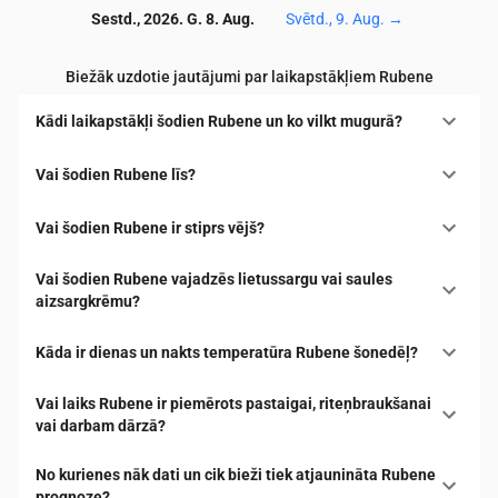
Sestd., 2026. G. 8. Aug.
Svētd., 9. Aug.
→
Biežāk uzdotie jautājumi par laikapstākļiem Rubene
Kādi laikapstākļi šodien Rubene un ko vilkt mugurā?
Vai šodien Rubene līs?
Vai šodien Rubene ir stiprs vējš?
Vai šodien Rubene vajadzēs lietussargu vai saules
aizsargkrēmu?
Kāda ir dienas un nakts temperatūra Rubene šonedēļ?
Vai laiks Rubene ir piemērots pastaigai, riteņbraukšanai
vai darbam dārzā?
No kurienes nāk dati un cik bieži tiek atjaunināta Rubene
prognoze?