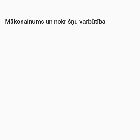
Mākoņainums un nokrišņu varbūtība
Laiks
00:00
01:00
02:00
03:00
04:00
05:0
Mākoņainība
(%)
56
100
100
100
100
100
Nokrišņu varbūtība
(%)
38
46
46
44
43
42