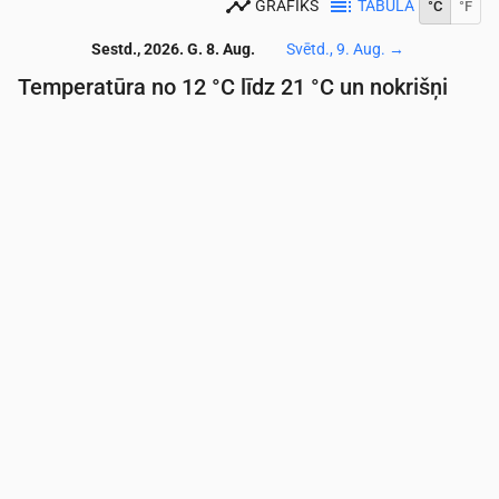
GRAFIKS
TABULA
°C
°F
Sestd., 2026. G. 8. Aug.
Svētd., 9. Aug.
→
Temperatūra no 12 °C līdz 21 °C un nokrišņi
Laiks
00:00
01:00
02:00
03:00
04:00
05:00
06:
Temperatūra
(°C)
14
13
13
13
13
13
12
Nokrišņi
(mm/st)
0.1
0.03
0.03
0.01
0.01
0
0