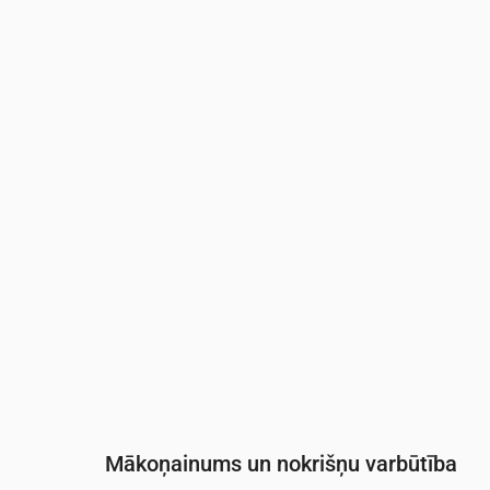
Laiks
00:00
01:00
02:00
03:00
04:0
Temperatūra
(°C)
16
16
17
17
17
Nokrišņi
(mm/st)
0.08
0.05
0.06
0.1
0.09
Mākoņainums un nokrišņu varbūtība