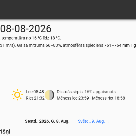
08-08-2026
 temperatūra no 16 °C līdz 18 °C.
0.31 m/s). Gaisa mitrums 66–83%, atmosfēras spiediens 761–764 mm Hg, 
Lec
05:48
Dilstošs sirpis
16% apgaismots
Riet
21:32
Mēness lec
23:59
·
Mēness riet
18:58
Sestd., 2026. G. 8. Aug.
Svētd., 9. Aug.
→
išņi