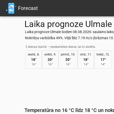
Forecast
Laika prognoze
Ulmale
Laika prognoze Ulmale šodien 08.08.2026: saulains laiks,
Nokrišņu varbūtība 49%. Vējš līdz 7.19 m/s (brāzmas 1
5 dienas īsumā — pieskarieties dienai, lai to atvērtu
sestd., 8.
svētd., 9.
pirmd., 10.
otrd., 11.
trešd., 12.
18
°
20
°
20
°
18
°
17
°
16
°
16
°
16
°
14
°
14
°
Temperatūra no 16 °C līdz 18 °C un nokr