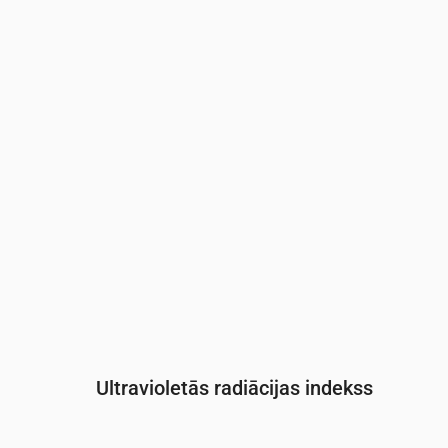
Laiks
00:00
01:00
02:00
03:00
04:
Spiediens
(mm Hg)
762
762
761
761
761
Ultravioletās radiācijas indekss