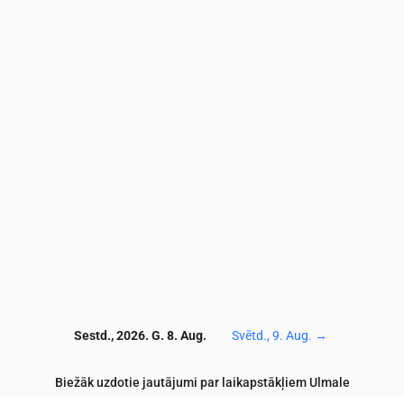
2.6
2.5
2.6
2.8
3.1
3.2
3.3
3.5
3.5
3.6
7.5
7.1
5.7
5.8
5.9
6.1
6.3
6.4
6.8
7.5
66
65
66
69
69
68
70
72
74
72
0.9
0.8
0.8
0.8
0.7
0.6
0.7
0.6
0.4
0.4
0
0.1
0.1
0.1
0.1
0.1
0.1
0.1
0.1
0.1
7
117
116
117
118
120
122
123
124
124
12
Sestd., 2026. G. 8. Aug.
Svētd., 9. Aug.
→
Biežāk uzdotie jautājumi par laikapstākļiem Ulmale