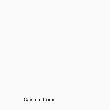
Laiks
00:00
01:00
02:00
Vēja
(m/s)
6.19
5.69
5.11
Vēja brāzmas
(m/s)
9
8.33
7.5
Vēja virziens
(°)
RDR 253°
RDR 252°
RDR 25
Gaisa mitrums