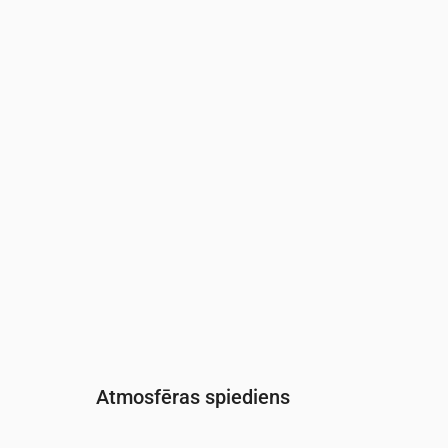
Laiks
00:00
01:00
02:00
03:00
04:00
05:0
Mitrums
(%)
77
76
77
79
80
81
Atmosfēras spiediens