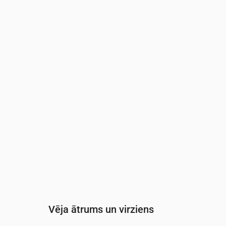
Laiks
00:00
01:00
02:00
03:00
Mākoņainība
(%)
88
84
84
89
Nokrišņu varbūtība
(%)
26
23
23
30
Vēja ātrums un virziens