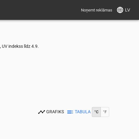
LV
Noņemt reklāmas
UV indekss līdz 4.9.
GRAFIKS
TABULA
°C
°F