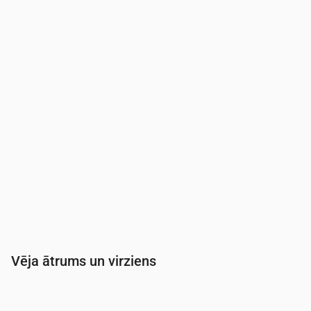
Mākoņainība
(%)
23
9
10
16
15
6
Nokrišņu varbūtība
(%)
17
15
15
16
15
15
Vēja ātrums un virziens
Laiks
00:00
01:00
02:00
03:00