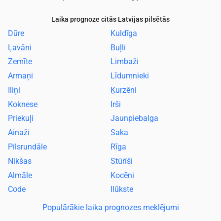
Laika prognoze citās Latvijas pilsētās
Dūre
Kuldīga
Ļavāni
Buļli
Zemīte
Limbaži
Armaņi
Līdumnieki
Iliņi
Ķurzēni
Koknese
Irši
Priekuļi
Jaunpiebalga
Ainaži
Saka
Pilsrundāle
Rīga
Nikšas
Stūrīši
Almāle
Kocēni
Code
Ilūkste
Populārākie laika prognozes meklējumi