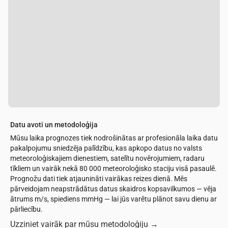
Datu avoti un metodoloģija
Mūsu laika prognozes tiek nodrošinātas ar profesionāla laika datu
pakalpojumu sniedzēja palīdzību, kas apkopo datus no valsts
meteoroloģiskajiem dienestiem, satelītu novērojumiem, radaru
tīkliem un vairāk nekā 80 000 meteoroloģisko staciju visā pasaulē.
Prognožu dati tiek atjaunināti vairākas reizes dienā. Mēs
pārveidojam neapstrādātus datus skaidros kopsavilkumos — vēja
ātrums m/s, spiediens mmHg — lai jūs varētu plānot savu dienu ar
pārliecību.
Uzziniet vairāk par mūsu metodoloģiju
→