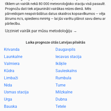
tīkliem un vairāk nekā 80 000 meteoroloģisko staciju visā pasaulē.
Prognožu dati tiek atjaunināti vairākas reizes dienā. Mēs
pārveidojam neapstrādātus datus skaidros kopsavilkumos — vēja
ātrums m/s, spiediens mmHg — lai jūs varētu plānot savu dienu ar
pārliecību.
Uzziniet vairāk par mūsu metodoloģiju
→
Laika prognoze citās Latvijas pilsētās
Krivanda
Daugavpils
Launkalne
Iecavas stacija
Valmiera
Ikšķile
Kūdra
Sauleskalns
Limbaži
Rumbula
Nida
Tume
Usmas stacija
Milzkalne
Urga
Dubna
Bauska
Tetele