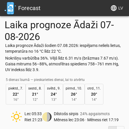
Forecast
LV
Laika prognoze
Ādaži
07-
08-2026
Laika prognoze Ādaži šodien 07.08.2026: iespējams neliels lietus,
temperatūra no 16 °C līdz 22 °C.
Nokrišņu varbūtība 36%. Vējš līdz 6.31 m/s (brāzmas 7.67 m/s).
Gaisa mitrums 56–88%, atmosfēras spiediens 758–761 mm Hg,
UV indekss līdz 3.9.
5 dienas īsumā — pieskarieties dienai, lai to atvērtu
piektd., 7.
sestd., 8.
svētd., 9.
pirmd., 10.
otrd., 11.
22
°
21
°
24
°
26
°
20
°
16
°
12
°
13
°
14
°
14
°
Lec
05:33
Dilstošs sirpis
24% apgaismots
Riet
21:23
Mēness lec
23:06
·
Mēness riet
17:19