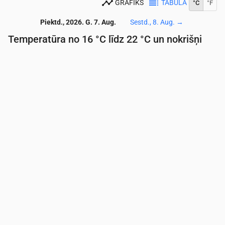
GRAFIKS
TABULA
°C
°F
Piektd., 2026. G. 7. Aug.
Sestd., 8. Aug.
→
Temperatūra no 16 °C līdz 22 °C un nokrišņi
Laiks
00:00
01:00
02:00
03:00
04:00
05:00
06:
Temperatūra
(°C)
19
18
17
17
16
16
16
Nokrišņi
(mm/st)
0
0
0
0
0
0
0