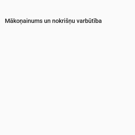
Mākoņainums un nokrišņu varbūtība
Laiks
00:00
01:00
02:00
03:00
04:00
05:0
Mākoņainība
(%)
22
46
23
31
46
43
Nokrišņu varbūtība
(%)
14
17
14
14
16
15