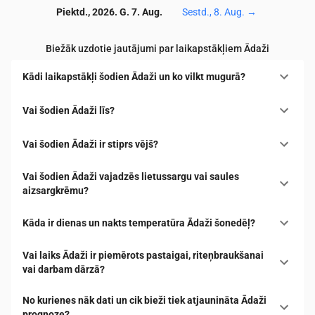
Piektd., 2026. G. 7. Aug.
Sestd., 8. Aug.
→
Biežāk uzdotie jautājumi par laikapstākļiem Ādaži
Kādi laikapstākļi šodien Ādaži un ko vilkt mugurā?
Vai šodien Ādaži līs?
Vai šodien Ādaži ir stiprs vējš?
Vai šodien Ādaži vajadzēs lietussargu vai saules
aizsargkrēmu?
Kāda ir dienas un nakts temperatūra Ādaži šonedēļ?
Vai laiks Ādaži ir piemērots pastaigai, riteņbraukšanai
vai darbam dārzā?
No kurienes nāk dati un cik bieži tiek atjaunināta Ādaži
prognoze?