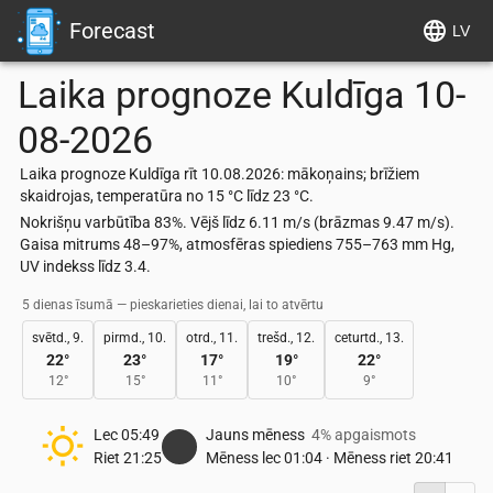
Forecast
LV
Laika prognoze
Kuldīga
10-
08-2026
Laika prognoze Kuldīga rīt 10.08.2026: mākoņains; brīžiem
skaidrojas, temperatūra no 15 °C līdz 23 °C.
Nokrišņu varbūtība 83%. Vējš līdz 6.11 m/s (brāzmas 9.47 m/s).
Gaisa mitrums 48–97%, atmosfēras spiediens 755–763 mm Hg,
UV indekss līdz 3.4.
5 dienas īsumā — pieskarieties dienai, lai to atvērtu
svētd., 9.
pirmd., 10.
otrd., 11.
trešd., 12.
ceturtd., 13.
22
°
23
°
17
°
19
°
22
°
12
°
15
°
11
°
10
°
9
°
Lec
05:49
Jauns mēness
4% apgaismots
Riet
21:25
Mēness lec
01:04
·
Mēness riet
20:41