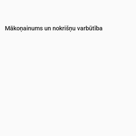
Mākoņainums un nokrišņu varbūtība
Laiks
00:00
01:00
02:00
03:00
04:00
05:0
Mākoņainība
(%)
2
26
50
98
43
16
Nokrišņu varbūtība
(%)
9
10
10
18
8
5