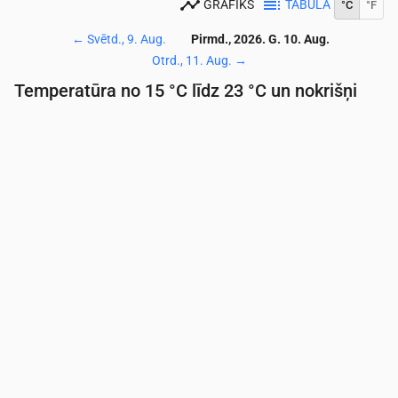
GRAFIKS
TABULA
°C
°F
←
Svētd., 9. Aug.
Pirmd., 2026. G. 10. Aug.
Otrd., 11. Aug.
→
Temperatūra no 15 °C līdz 23 °C un nokrišņi
Laiks
00:00
01:00
02:00
03:00
04:00
05:00
06:
Temperatūra
(°C)
15
15
17
17
17
16
16
Nokrišņi
(mm/st)
0
0
0
0
0
0
0