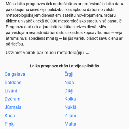
Mūsu laika prognozes tiek nodrošinātas ar profesionāla laika datu
pakalpojumu sniedzēja palīdzību, kas apkopo datus no valsts
meteoroloģiskajiem dienestiem, satelītu novērojumiem, radaru
tīkliem un vairāk nekā 80 000 meteoroloģisko staciju visā pasaulē.
Prognožu dati tiek atjaunināti vairākas reizes dienā. Mēs
pārveidojam neapstrādātus datus skaidros kopsavilkumos — vēja
ātrums m/s, spiediens mmHg — lai jūs varētu plānot savu dienu ar
pārliecību.
Uzziniet vairāk par mūsu metodoloģiju
→
Laika prognoze citās Latvijas pilsētās
Gaigalava
Ērgļi
Baldone
Nida
Līvāni
Dikļi
Dzērumi
Kolka
Jūrmala
Ņukši
Kusa
Zīlāni
Piņķi
Malta