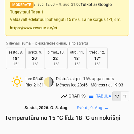
Tulkot ar Google
9. aug. 12:00
—
9. aug. 21:00
MODERATE
Tugev tuul Tase 1
Valdavalt edelatuul puhanguti 15 m/s. Laine kõrgus 1-1,8 m.
https://www.rescue.ee/et
5 dienas īsumā — pieskarieties dienai, lai to atvērtu
sestd., 8.
svētd., 9.
pirmd., 10.
otrd., 11.
trešd., 12.
18
°
20
°
22
°
18
°
17
°
15
°
16
°
16
°
16
°
16
°
Lec
05:40
Dilstošs sirpis
16% apgaismots
Riet
21:31
Mēness lec
23:45
·
Mēness riet
19:03
GRAFIKS
TABULA
°C
°F
Sestd., 2026. G. 8. Aug.
Svētd., 9. Aug.
→
Temperatūra no 15 °C līdz 18 °C un nokrišņi