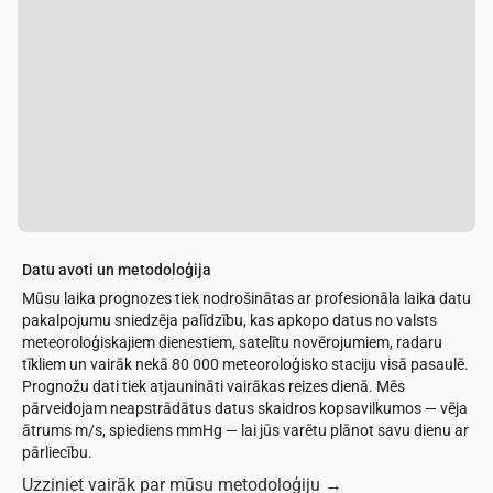
Datu avoti un metodoloģija
Mūsu laika prognozes tiek nodrošinātas ar profesionāla laika datu
pakalpojumu sniedzēja palīdzību, kas apkopo datus no valsts
meteoroloģiskajiem dienestiem, satelītu novērojumiem, radaru
tīkliem un vairāk nekā 80 000 meteoroloģisko staciju visā pasaulē.
Prognožu dati tiek atjaunināti vairākas reizes dienā. Mēs
pārveidojam neapstrādātus datus skaidros kopsavilkumos — vēja
ātrums m/s, spiediens mmHg — lai jūs varētu plānot savu dienu ar
pārliecību.
Uzziniet vairāk par mūsu metodoloģiju
→