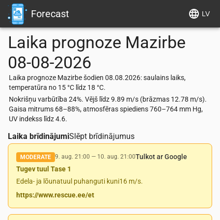
Forecast
LV
Laika prognoze
Mazirbe
08-08-2026
Laika prognoze Mazirbe šodien 08.08.2026: saulains laiks,
temperatūra no 15 °C līdz 18 °C.
Nokrišņu varbūtība 24%. Vējš līdz 9.89 m/s (brāzmas 12.78 m/s).
Gaisa mitrums 68–88%, atmosfēras spiediens 760–764 mm Hg,
UV indekss līdz 4.6.
Laika brīdinājumi
Slēpt brīdinājumus
Tulkot ar Google
9. aug. 21:00
—
10. aug. 21:00
MODERATE
Tugev tuul Tase 1
Edela- ja lõunatuul puhanguti kuni16 m/s.
https://www.rescue.ee/et