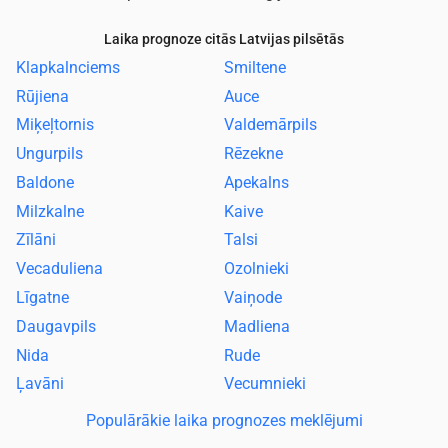
Laika prognoze citās Latvijas pilsētās
Klapkalnciems
Smiltene
Rūjiena
Auce
Miķeļtornis
Valdemārpils
Ungurpils
Rēzekne
Baldone
Apekalns
Milzkalne
Kaive
Zīlāni
Talsi
Vecaduliena
Ozolnieki
Līgatne
Vaiņode
Daugavpils
Madliena
Nida
Rude
Ļavāni
Vecumnieki
Populārākie laika prognozes meklējumi