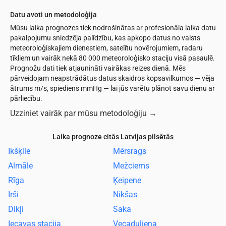
Datu avoti un metodoloģija
Mūsu laika prognozes tiek nodrošinātas ar profesionāla laika datu
pakalpojumu sniedzēja palīdzību, kas apkopo datus no valsts
meteoroloģiskajiem dienestiem, satelītu novērojumiem, radaru
tīkliem un vairāk nekā 80 000 meteoroloģisko staciju visā pasaulē.
Prognožu dati tiek atjaunināti vairākas reizes dienā. Mēs
pārveidojam neapstrādātus datus skaidros kopsavilkumos — vēja
ātrums m/s, spiediens mmHg — lai jūs varētu plānot savu dienu ar
pārliecību.
Uzziniet vairāk par mūsu metodoloģiju
→
Laika prognoze citās Latvijas pilsētās
Ikšķile
Mērsrags
Almāle
Mežciems
Rīga
Ķeipene
Irši
Nikšas
Dikļi
Saka
Iecavas stacija
Vecaduliena