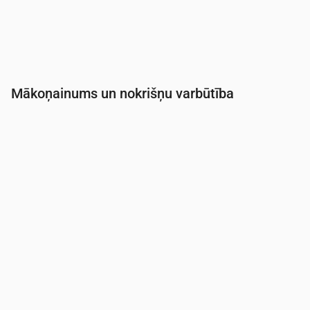
Mākoņainums un nokrišņu varbūtība
Laiks
00:00
01:00
02:00
03:00
04:00
05:0
Mākoņainība
(%)
12
100
100
100
100
100
Nokrišņu varbūtība
(%)
21
42
43
43
43
43