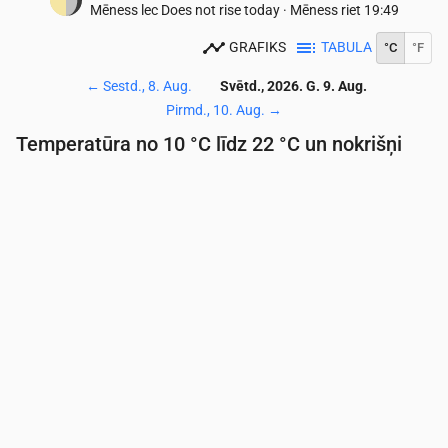
Mēness lec
Does not rise today
·
Mēness riet
19:49
GRAFIKS
TABULA
°C
°F
←
Sestd., 8. Aug.
Svētd., 2026. G. 9. Aug.
Pirmd., 10. Aug.
→
Temperatūra no 10 °C līdz 22 °C un nokrišņi
Laiks
00:00
01:00
02:00
03:00
04:00
05:00
06:
Temperatūra
(°C)
12
11
11
11
10
10
10
Nokrišņi
(mm/st)
0
0
0
0
0
0
0