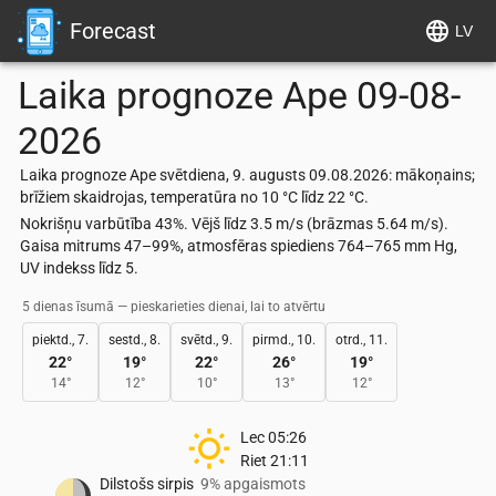
Forecast
LV
Laika prognoze
Ape
09-08-
2026
Laika prognoze Ape svētdiena, 9. augusts 09.08.2026: mākoņains;
brīžiem skaidrojas, temperatūra no 10 °C līdz 22 °C.
Nokrišņu varbūtība 43%. Vējš līdz 3.5 m/s (brāzmas 5.64 m/s).
Gaisa mitrums 47–99%, atmosfēras spiediens 764–765 mm Hg,
UV indekss līdz 5.
5 dienas īsumā — pieskarieties dienai, lai to atvērtu
piektd., 7.
sestd., 8.
svētd., 9.
pirmd., 10.
otrd., 11.
22
°
19
°
22
°
26
°
19
°
14
°
12
°
10
°
13
°
12
°
Lec
05:26
Riet
21:11
Dilstošs sirpis
9% apgaismots