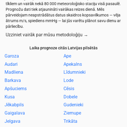
tīkliem un vairāk nekā 80 000 meteoroloģisko staciju visā pasaulē.
Prognožu dati tiek atjaunināti vairākas reizes dienā. Mēs
pārveidojam neapstrādātus datus skaidros kopsavilkumos — vēja
ātrums m/s, spiediens mmHg — lai jūs varētu plānot savu dienu ar
pārliecību.
Uzziniet vairāk par mūsu metodoloģiju
→
Laika prognoze citās Latvijas pilsētās
Garoza
Ape
Audari
Apekalns
Madliena
Līdumnieki
Barkava
Lode
Apšuciems
Cēsis
Kusa
Dobele
Jēkabpils
Gudenieki
Gaigalava
Ziemupe
Jelgava
Trikāta