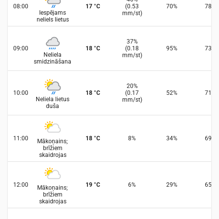
08:00
17
°
C
(
0.53
70
%
78
%
Iespējams
mm/st
)
neliels lietus
37
%
09:00
18
°
C
(
0.18
95
%
73
%
Neliela
mm/st
)
smidzināšana
20
%
10:00
18
°
C
(
0.17
52
%
71
%
Neliela lietus
mm/st
)
duša
11:00
18
°
C
8
%
34
%
69
%
Mākoņains;
brīžiem
skaidrojas
12:00
19
°
C
6
%
29
%
65
%
Mākoņains;
brīžiem
skaidrojas