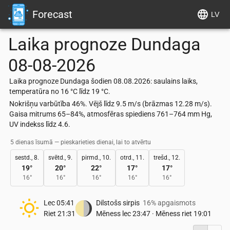
Forecast
LV
Laika prognoze
Dundaga
08-08-2026
Laika prognoze Dundaga šodien 08.08.2026: saulains laiks,
temperatūra no 16 °C līdz 19 °C.
Nokrišņu varbūtība 46%. Vējš līdz 9.5 m/s (brāzmas 12.28 m/s).
Gaisa mitrums 65–84%, atmosfēras spiediens 761–764 mm Hg,
UV indekss līdz 4.6.
5 dienas īsumā — pieskarieties dienai, lai to atvērtu
sestd., 8.
svētd., 9.
pirmd., 10.
otrd., 11.
trešd., 12.
19
°
20
°
22
°
17
°
17
°
16
°
16
°
16
°
16
°
16
°
Lec
05:41
Dilstošs sirpis
16% apgaismots
Riet
21:31
Mēness lec
23:47
·
Mēness riet
19:01