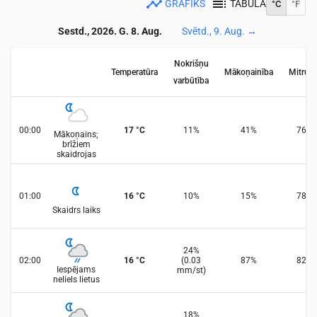
GRAFIKS
TABULA
°C
°F
Sestd., 2026. G. 8. Aug.
Svētd., 9. Aug.
→
Nokrišņu
Temperatūra
Mākoņainība
Mitrum
varbūtība
00:00
17
°
C
11
%
41
%
76
%
Mākoņains;
brīžiem
skaidrojas
01:00
16
°
C
10
%
15
%
78
%
Skaidrs laiks
24
%
02:00
16
°
C
(
0.03
87
%
82
%
Iespējams
mm/st
)
neliels lietus
18
%