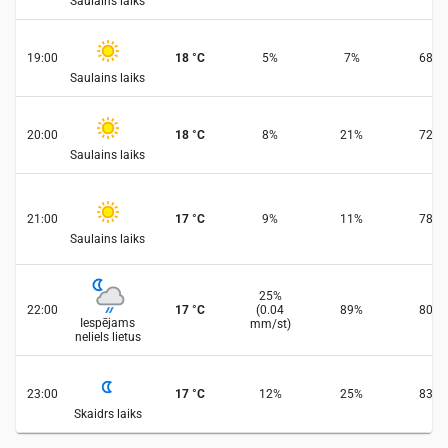
Saulains laiks
19:00
18
°
C
5
%
7
%
68
%
Saulains laiks
20:00
18
°
C
8
%
21
%
72
%
Saulains laiks
21:00
17
°
C
9
%
11
%
78
%
Saulains laiks
25
%
22:00
17
°
C
(
0.04
89
%
80
%
Iespējams
mm/st
)
neliels lietus
23:00
17
°
C
12
%
25
%
83
%
Skaidrs laiks