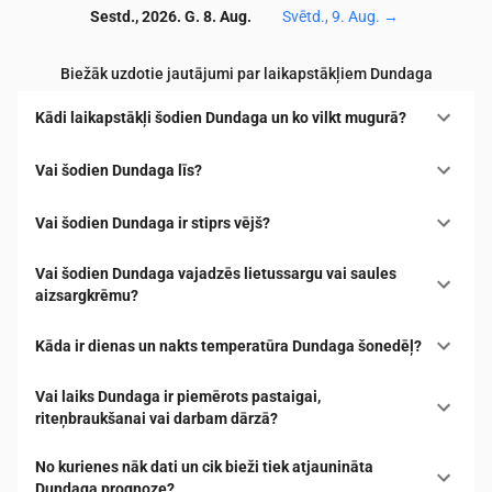
Sestd., 2026. G. 8. Aug.
Svētd., 9. Aug.
→
Biežāk uzdotie jautājumi par laikapstākļiem Dundaga
Kādi laikapstākļi šodien Dundaga un ko vilkt mugurā?
Vai šodien Dundaga līs?
Vai šodien Dundaga ir stiprs vējš?
Vai šodien Dundaga vajadzēs lietussargu vai saules
aizsargkrēmu?
Kāda ir dienas un nakts temperatūra Dundaga šonedēļ?
Vai laiks Dundaga ir piemērots pastaigai,
riteņbraukšanai vai darbam dārzā?
No kurienes nāk dati un cik bieži tiek atjaunināta
Dundaga prognoze?