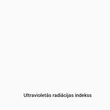
Laiks
00:00
01:00
02:00
03:00
04:
Spiediens
(mm Hg)
759
759
759
759
759
Ultravioletās radiācijas indekss