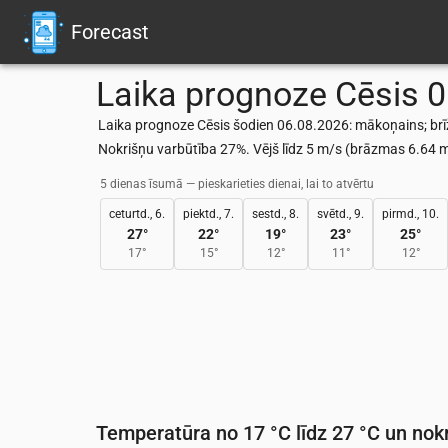
Forecast
Laika prognoze
Cēsis
0
Laika prognoze Cēsis šodien 06.08.2026: mākoņains; brīž
Nokrišņu varbūtība 27%. Vējš līdz 5 m/s (brāzmas 6.64
5 dienas īsumā — pieskarieties dienai, lai to atvērtu
ceturtd., 6.
piektd., 7.
sestd., 8.
svētd., 9.
pirmd., 10.
27
°
22
°
19
°
23
°
25
°
17
°
15
°
12
°
11
°
12
°
Temperatūra no 17 °C līdz 27 °C un nokr