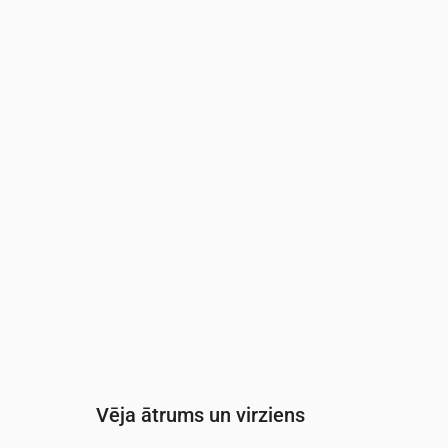
Laiks
00:00
01:00
02:00
03:00
Mākoņainība
(%)
30
30
22
10
Nokrišņu varbūtība
(%)
18
23
22
20
Vēja ātrums un virziens