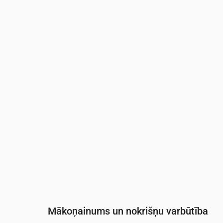
Laiks
00:00
01:00
02:00
03:00
04:0
Temperatūra
(°C)
19
19
18
18
18
Nokrišņi
(mm/st)
0
0
0
0
0
Mākoņainums un nokrišņu varbūtība