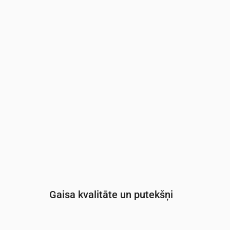
Laiks
00:00
01:00
02:00
03:00
04:00
05:0
UV indekss
0
0
0
0
0
0
Gaisa kvalitāte un putekšņi
Laiks
00:00
01:00
02:00
03:00
04: