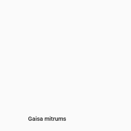
Laiks
00:00
01:00
02:00
0
Vēja
(m/s)
2.19
2.31
2.31
2.
Vēja brāzmas
(m/s)
4.61
4.83
4.83
4.
Vēja virziens
(°)
D 190°
DDR 207°
DR 219°
D
Gaisa mitrums