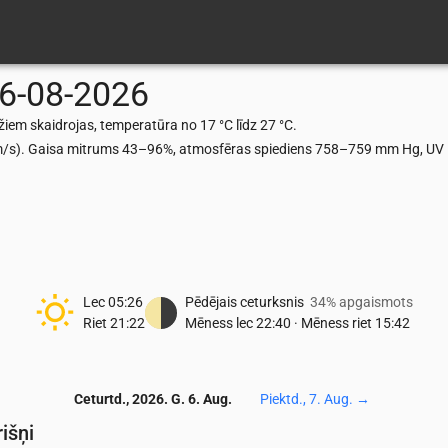
6-08-2026
iem skaidrojas, temperatūra no 17 °C līdz 27 °C.
 m/s). Gaisa mitrums 43–96%, atmosfēras spiediens 758–759 mm Hg, UV in
Lec
05:26
Pēdējais ceturksnis
34% apgaismots
Riet
21:22
Mēness lec
22:40
·
Mēness riet
15:42
Ceturtd., 2026. G. 6. Aug.
Piektd., 7. Aug.
→
išņi