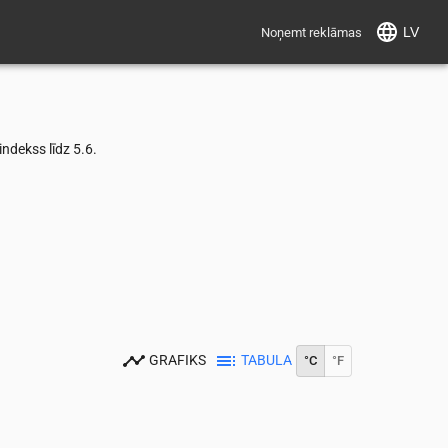
LV
Noņemt reklāmas
dekss līdz 5.6.
GRAFIKS
TABULA
°C
°F