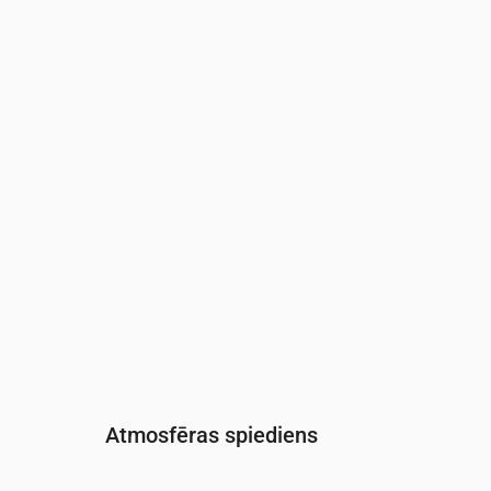
Laiks
00:00
01:00
02:00
03:00
04:00
05:0
Mitrums
(%)
94
96
96
94
94
90
Atmosfēras spiediens