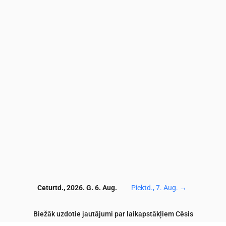
9
10.2
10.3
10.2
9.6
9.2
9.2
9
6.8
5.5
10.4
12.2
14.8
14.2
14.3
14.8
13.1
10.6
10.2
7.1
54
51
61
81
84
90
93
93
94
88
2.4
3.1
3.4
2.8
2.4
1.5
1.1
0.9
0.8
0.7
0.2
0.7
1.1
0.7
0.5
0.3
0.2
0.2
0.2
0.1
2
152
153
155
157
159
161
155
144
131
12
Ceturtd., 2026. G. 6. Aug.
Piektd., 7. Aug.
→
Biežāk uzdotie jautājumi par laikapstākļiem Cēsis