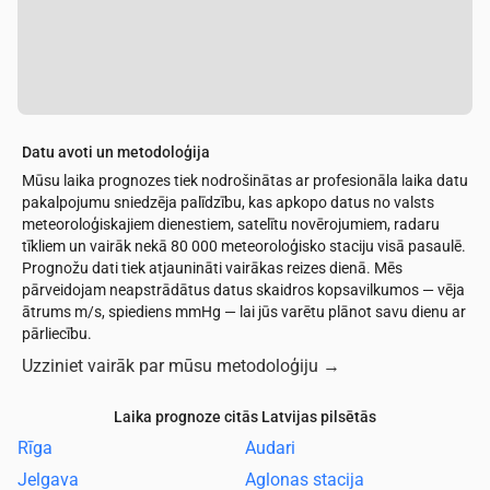
Datu avoti un metodoloģija
Mūsu laika prognozes tiek nodrošinātas ar profesionāla laika datu
pakalpojumu sniedzēja palīdzību, kas apkopo datus no valsts
meteoroloģiskajiem dienestiem, satelītu novērojumiem, radaru
tīkliem un vairāk nekā 80 000 meteoroloģisko staciju visā pasaulē.
Prognožu dati tiek atjaunināti vairākas reizes dienā. Mēs
pārveidojam neapstrādātus datus skaidros kopsavilkumos — vēja
ātrums m/s, spiediens mmHg — lai jūs varētu plānot savu dienu ar
pārliecību.
Uzziniet vairāk par mūsu metodoloģiju
→
Laika prognoze citās Latvijas pilsētās
Rīga
Audari
Jelgava
Aglonas stacija