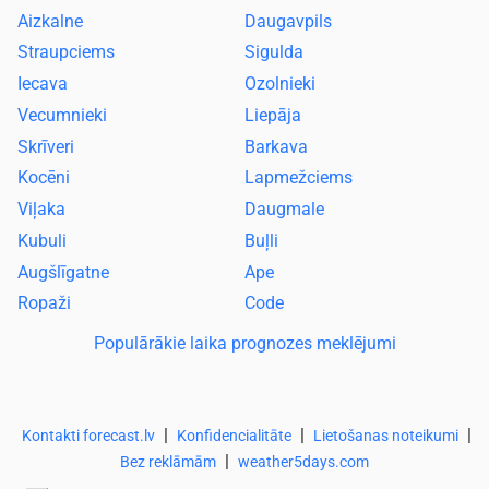
Aizkalne
Daugavpils
Straupciems
Sigulda
Iecava
Ozolnieki
Vecumnieki
Liepāja
Skrīveri
Barkava
Kocēni
Lapmežciems
Viļaka
Daugmale
Kubuli
Buļli
Augšlīgatne
Ape
Ropaži
Code
Populārākie laika prognozes meklējumi
|
|
|
Kontakti forecast.lv
Konfidencialitāte
Lietošanas noteikumi
|
Bez reklāmām
weather5days.com