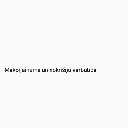
Mākoņainums un nokrišņu varbūtība
Laiks
00:00
01:00
02:00
03:00
04:00
05:0
Mākoņainība
(%)
85
56
83
100
100
34
Nokrišņu varbūtība
(%)
57
56
50
55
42
19