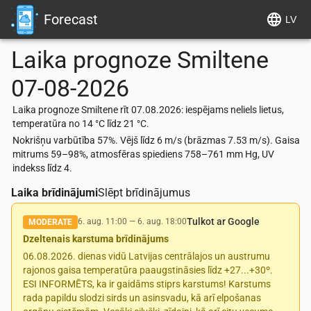
Forecast
LV
Laika prognoze
Smiltene
07-08-2026
Laika prognoze Smiltene rīt 07.08.2026: iespējams neliels lietus,
temperatūra no 14 °C līdz 21 °C.
Nokrišņu varbūtība 57%. Vējš līdz 6 m/s (brāzmas 7.53 m/s). Gaisa
mitrums 59–98%, atmosfēras spiediens 758–761 mm Hg, UV
indekss līdz 4.
Laika brīdinājumi
Slēpt brīdinājumus
Tulkot ar Google
6. aug. 11:00
—
6. aug. 18:00
MODERATE
Dzeltenais karstuma brīdinājums
06.08.2026. dienas vidū Latvijas centrālajos un austrumu
rajonos gaisa temperatūra paaugstināsies līdz +27...+30º.
ESI INFORMĒTS, ka ir gaidāms stiprs karstums! Karstums
rada papildu slodzi sirds un asinsvadu, kā arī elpošanas