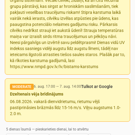
orgānu sistēmām. Vecāki cilvēki, zīdaiņi, kā arī citu vecuma
grupu pārstāvji, kas sirgst ar hroniskām saslimšanām, tiek
pakļauti veselības traucējumu riskam! Stipra karstuma laikā
vairāk nekā ierasts, cilvēku izvēlas atpūsties pie ūdens, kas
paaugstina potenciālo nelaimes gadījumu risku. Pārkarsis
cilvēks nedrīkst strauji iet aukstā ūdenī! Strauja temperatūras
maiņa var izraisīt sirds ritma traucējumus un pēkšņu nāvi.
Neesi pārgalvīgs un izvērtē savu peldētprasmi! Dienas vidū UV
indekss sasniegs vidēji augstu līdz augstu līmeni, tādēļ nav
ieteicams ilgstoši atrasties tiešos saules staros. Plašāk par to,
kā rīkoties karstuma gadījumā, lasi
https://www.nmpd.gov.lv/lv/bistams-karstums
Tulkot ar Google
6. aug. 17:00
—
7. aug. 14:00
MODERATE
Dzeltenais vēja brīdinājums
06.08.2026. vakarā dienvidrietumu, rietumu vējš
pastiprināsies brāzmās līdz 15-16 m/s. Viļņu augstums 1.0-
2.0 m.
5 dienas īsumā — pieskarieties dienai, lai to atvērtu