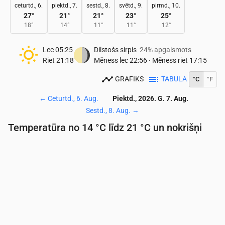
ceturtd., 6.
piektd., 7.
sestd., 8.
svētd., 9.
pirmd., 10.
27
°
21
°
21
°
23
°
25
°
18
°
14
°
11
°
11
°
12
°
Lec
05:25
Dilstošs sirpis
24% apgaismots
Riet
21:18
Mēness lec
22:56
·
Mēness riet
17:15
GRAFIKS
TABULA
°C
°F
←
Ceturtd., 6. Aug.
Piektd., 2026. G. 7. Aug.
Sestd., 8. Aug.
→
Temperatūra no 14 °C līdz 21 °C un nokrišņi
Laiks
00:00
01:00
02:00
03:00
04:00
05:00
06:
Temperatūra
(°C)
17
17
17
16
17
16
15
Nokrišņi
(mm/st)
0.45
0.62
0.28
0.14
0
0
0