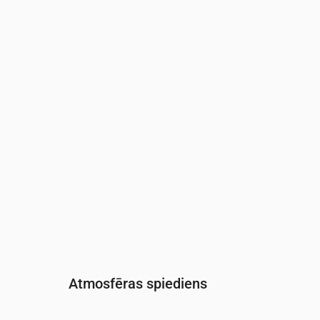
Laiks
00:00
01:00
02:00
03:00
04:00
05:0
Mitrums
(%)
85
78
78
80
82
86
Atmosfēras spiediens