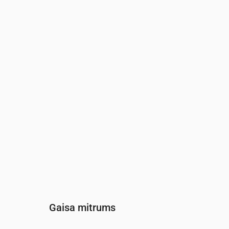
Laiks
00:00
01:00
02:00
03
Vēja
(m/s)
4.19
4.89
5.31
5.
Vēja brāzmas
(m/s)
7.25
8.25
8.67
8.
Vēja virziens
(°)
DR 222°
DR 225°
DR 230°
DR
Gaisa mitrums