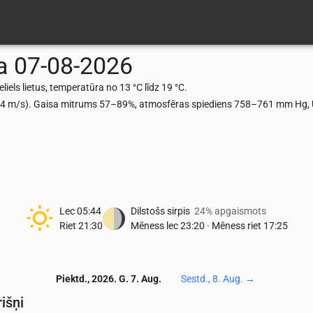
a
07-08-2026
els lietus, temperatūra no 13 °C līdz 19 °C.
.94 m/s). Gaisa mitrums 57–89%, atmosfēras spiediens 758–761 mm Hg, U
Lec
05:44
Dilstošs sirpis
24% apgaismots
Riet
21:30
Mēness lec
23:20
·
Mēness riet
17:25
Piektd., 2026. G. 7. Aug.
Sestd., 8. Aug.
→
išņi