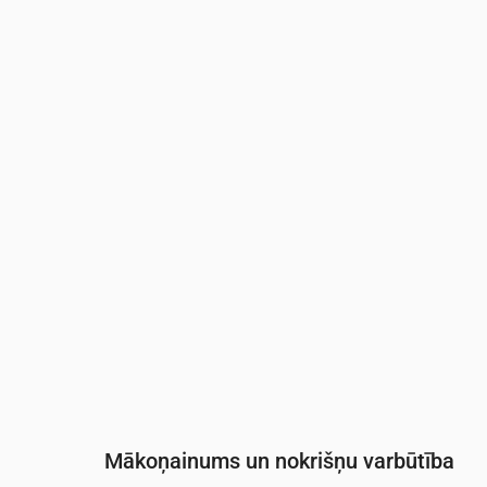
Laiks
00:00
01:00
02:00
03:00
04:0
Temperatūra
(°C)
17
17
16
16
16
Nokrišņi
(mm/st)
0
0
0
0
0
Mākoņainums un nokrišņu varbūtība