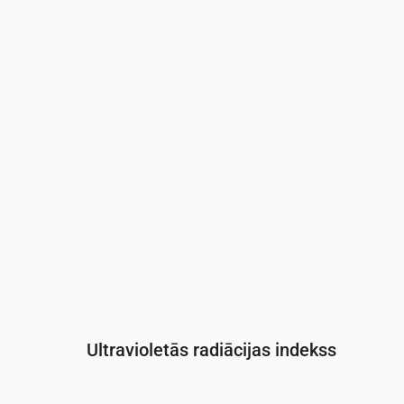
Laiks
00:00
01:00
02:00
03:00
04:
Spiediens
(mm Hg)
759
759
759
758
758
Ultravioletās radiācijas indekss