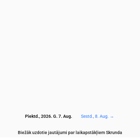
3.3
3
3
3.1
3
2.8
2.8
2.7
2.6
2.7
9.2
9.6
8
7.4
7.4
6.7
5.9
6.2
6.5
6.3
71
66
63
61
61
62
63
64
64
64
1.6
1.8
1.9
1.8
1.2
0.9
0.7
0.5
0.5
0.5
0.1
0.1
0.1
0.1
0.1
0.1
0.1
0.1
0.1
0.1
0
120
121
116
115
114
114
114
113
113
11
Piektd., 2026. G. 7. Aug.
Sestd., 8. Aug.
→
Biežāk uzdotie jautājumi par laikapstākļiem Skrunda