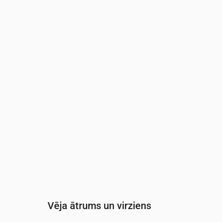
Laiks
00:00
01:00
02:00
03:00
Mākoņainība
(%)
26
46
50
39
Nokrišņu varbūtība
(%)
13
13
13
13
Vēja ātrums un virziens