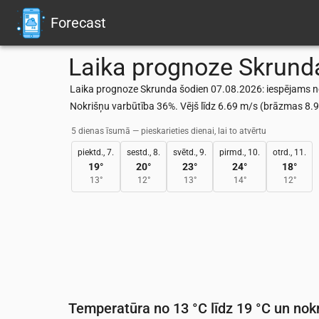
Forecast
Laika prognoze
Skrund
Laika prognoze Skrunda šodien 07.08.2026: iespējams neli
Nokrišņu varbūtība 36%. Vējš līdz 6.69 m/s (brāzmas 8
5 dienas īsumā — pieskarieties dienai, lai to atvērtu
piektd., 7.
sestd., 8.
svētd., 9.
pirmd., 10.
otrd., 11.
19
°
20
°
23
°
24
°
18
°
13
°
12
°
13
°
14
°
12
°
Temperatūra no 13 °C līdz 19 °C un nokr