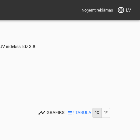
LV
Noņemt reklāmas
V indekss līdz 3.8.
GRAFIKS
TABULA
°C
°F