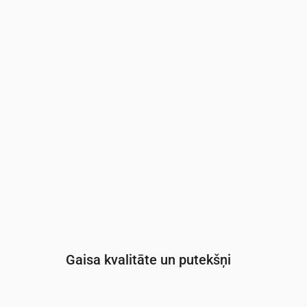
Laiks
00:00
01:00
02:00
03:00
04:00
05:0
UV indekss
0
0
0
0
0
0
Gaisa kvalitāte un putekšņi
Laiks
00:00
01:00
02:00
03:00
04: