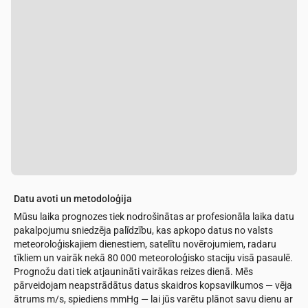
Datu avoti un metodoloģija
Mūsu laika prognozes tiek nodrošinātas ar profesionāla laika datu
pakalpojumu sniedzēja palīdzību, kas apkopo datus no valsts
meteoroloģiskajiem dienestiem, satelītu novērojumiem, radaru
tīkliem un vairāk nekā 80 000 meteoroloģisko staciju visā pasaulē.
Prognožu dati tiek atjaunināti vairākas reizes dienā. Mēs
pārveidojam neapstrādātus datus skaidros kopsavilkumos — vēja
ātrums m/s, spiediens mmHg — lai jūs varētu plānot savu dienu ar