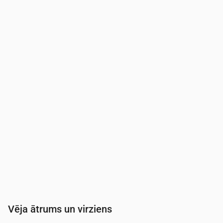
Laiks
00:00
01:00
02:00
03:00
04:00
05:0
Mākoņainība
(%)
6
100
60
17
27
22
Nokrišņu varbūtība
(%)
8
21
16
12
13
12
Vēja ātrums un virziens