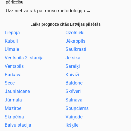
pārliecību.
Uzziniet vairāk par mūsu metodoloģiju
→
Laika prognoze citās Latvijas pilsētās
Liepāja
Ozolnieki
Kubuli
Jēkabpils
Ulmale
Saulkrasti
Ventspils 2. stacija
Jersika
Ventspils
Saraiķi
Barkava
Kuiviži
Sece
Baldone
Jaunlaicene
Skrīveri
Jūrmala
Salnava
Mazirbe
Spuņciems
Skripčina
Vaiņode
Balvu stacija
Ikšķile