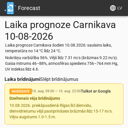
Forecast
LV
Laika prognoze
Carnikava
10-08-2026
Laika prognoze Carnikava šodien 10.08.2026: saulains laiks,
temperatūra no 14 °C līdz 24 °C.
Nokrišņu varbūtība 56%. Vējš līdz 7.31 m/s (brāzmas 9.22 m/s).
Gaisa mitrums 46–88%, atmosfēras spiediens 756–764 mm Hg,
UV indekss līdz 4.6.
Laika brīdinājumi
Slēpt brīdinājumus
Tulkot ar Google
10. aug. 09:00
—
10. aug. 22:00
MODERATE
Dzeltenais vēja brīdinājums
10.08.2026. priekšpusdienā Rīgas līcī dienvidu,
dienvidrietumu vējš pastiprināsies brāzmās līdz 15-17 m/s.
Viļņu augstums 1.0-1.5 m.