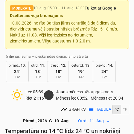
Tulkot ar Google
10. aug. 05:00
—
11. aug. 18:00
MODERATE
Dzeltenais vēja brīdinājums
10.08.2026. no rīta Baltijas jūras centrālajā daļā dienvidu,
dienvidrietumu vējš pastiprināsies brāzmās līdz 15-18 m/s.
Naktī uz 11.08. vējš iegriezīsies no rietumiem,
ziemeļrietumiem. Viļņu augstums 1.0-2.0 m.
5 dienas īsumā — pieskarieties dienai, lai to atvērtu
pirmd., 10.
otrd., 11.
trešd., 12.
ceturtd., 13.
piektd., 14.
24
°
18
°
18
°
19
°
24
°
14
°
13
°
14
°
14
°
12
°
Lec
05:39
Jauns mēness
4% apgaismots
Riet
21:16
Mēness lec
00:52
·
Mēness riet
20:34
GRAFIKS
TABULA
°C
°F
Pirmd., 2026. G. 10. Aug.
Otrd., 11. Aug.
→
Temperatūra no 14 °C līdz 24 °C un nokrišņi