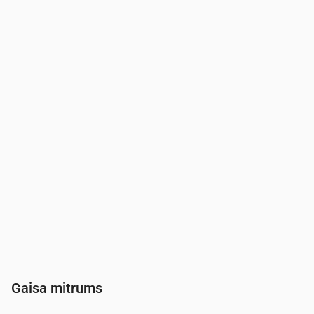
Laiks
00:00
01:00
02:00
03:00
04:00
Vēja
(m/s)
2.89
3.31
3.5
3.89
4.31
Vēja brāzmas
(m/s)
6.08
6.64
7.08
8.03
8.67
Vēja virziens
(°)
DDR 201°
D 184°
D 178°
D 178°
D 174°
Gaisa mitrums