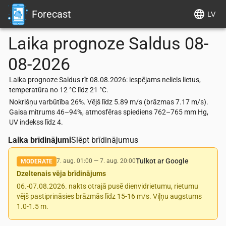
Forecast
LV
Laika prognoze
Saldus
08-
08-2026
Laika prognoze Saldus rīt 08.08.2026: iespējams neliels lietus,
temperatūra no 12 °C līdz 21 °C.
Nokrišņu varbūtība 26%. Vējš līdz 5.89 m/s (brāzmas 7.17 m/s).
Gaisa mitrums 46–94%, atmosfēras spiediens 762–765 mm Hg,
UV indekss līdz 4.
Laika brīdinājumi
Slēpt brīdinājumus
Tulkot ar Google
7. aug. 01:00
—
7. aug. 20:00
MODERATE
Dzeltenais vēja brīdinājums
06.-07.08.2026. nakts otrajā pusē dienvidrietumu, rietumu
vējš pastiprināsies brāzmās līdz 15-16 m/s. Viļņu augstums
1.0-1.5 m.