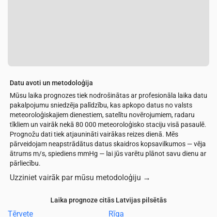
Datu avoti un metodoloģija
Mūsu laika prognozes tiek nodrošinātas ar profesionāla laika datu
pakalpojumu sniedzēja palīdzību, kas apkopo datus no valsts
meteoroloģiskajiem dienestiem, satelītu novērojumiem, radaru
tīkliem un vairāk nekā 80 000 meteoroloģisko staciju visā pasaulē.
Prognožu dati tiek atjaunināti vairākas reizes dienā. Mēs
pārveidojam neapstrādātus datus skaidros kopsavilkumos — vēja
ātrums m/s, spiediens mmHg — lai jūs varētu plānot savu dienu ar
pārliecību.
Uzziniet vairāk par mūsu metodoloģiju
→
Laika prognoze citās Latvijas pilsētās
Tērvete
Rīga