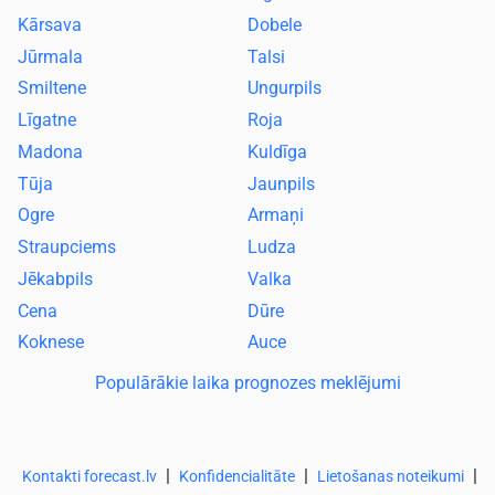
Kārsava
Dobele
Jūrmala
Talsi
Smiltene
Ungurpils
Līgatne
Roja
Madona
Kuldīga
Tūja
Jaunpils
Ogre
Armaņi
Straupciems
Ludza
Jēkabpils
Valka
Cena
Dūre
Koknese
Auce
Populārākie laika prognozes meklējumi
|
|
|
Kontakti forecast.lv
Konfidencialitāte
Lietošanas noteikumi