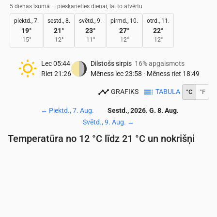
5 dienas īsumā — pieskarieties dienai, lai to atvērtu
piektd., 7.
sestd., 8.
svētd., 9.
pirmd., 10.
otrd., 11.
19
°
21
°
23
°
27
°
22
°
15
°
12
°
11
°
12
°
12
°
Lec
05:44
Dilstošs sirpis
16% apgaismots
Riet
21:26
Mēness lec
23:58
·
Mēness riet
18:49
GRAFIKS
TABULA
°C
°F
←
Piektd., 7. Aug.
Sestd., 2026. G. 8. Aug.
Svētd., 9. Aug.
→
Temperatūra no 12 °C līdz 21 °C un nokrišņi
Laiks
00:00
01:00
02:00
03:00
04:00
05:00
06:
Temperatūra
(°C)
15
14
14
14
14
14
14
Nokrišņi
(mm/st)
0
0.01
0
0
0
0.01
0.0