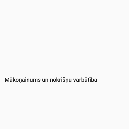
Mākoņainums un nokrišņu varbūtība
Laiks
00:00
01:00
02:00
03:00
04:00
05:0
Mākoņainība
(%)
89
99
89
88
84
80
Nokrišņu varbūtība
(%)
19
24
21
20
20
21