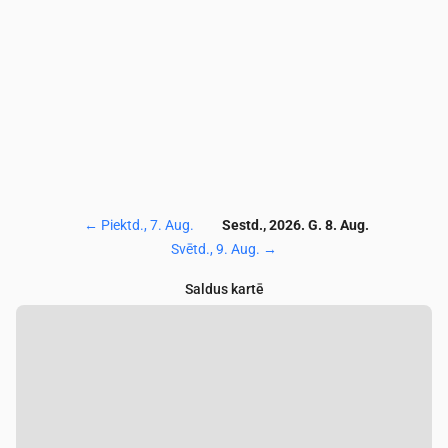
CO
(µg/m³)
119
119
118
119
118
119
1
←
Piektd., 7. Aug.
Sestd., 2026. G. 8. Aug.
Svētd., 9. Aug.
→
Saldus kartē