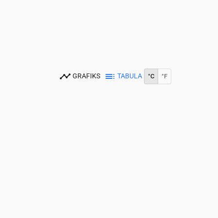
GRAFIKS
TABULA
°C
°F
0
15:00
16:00
17:00
18:00
19:00
20:00
21:00
22:00
23:00
27
23
22
23
21
21
20
19
19
0.17
0.22
0.39
0.94
0.53
0.69
0.14
0
0