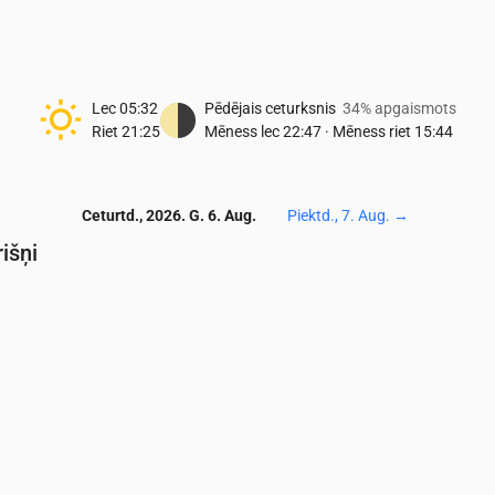
Lec
05:32
Pēdējais ceturksnis
34% apgaismots
Riet
21:25
Mēness lec
22:47
·
Mēness riet
15:44
Ceturtd., 2026. G. 6. Aug.
Piektd., 7. Aug.
→
išņi
Temperatūra & Nokrišņi
0
05:00
06:00
07:00
08:00
09:00
10:00
11:00
12:00
13:00
14:0
18
18
19
21
22
24
26
27
27
27
0
0
0
0
0
0
0
0
0
0