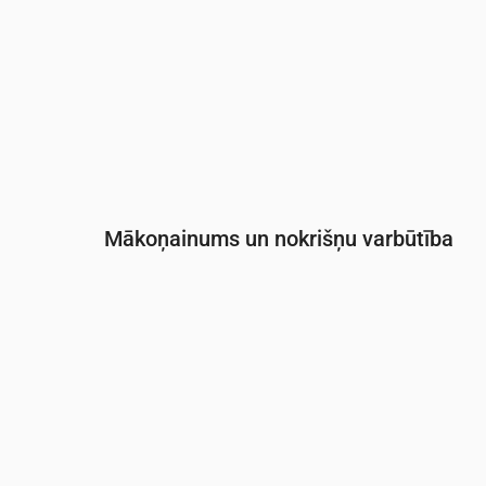
Mākoņainums un nokrišņu varbūtība
Laiks
00:00
01:00
02:00
03:00
Mākoņainība
(%)
11
11
13
16
Nokrišņu varbūtība
(%)
11
11
12
14