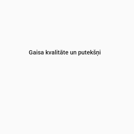
Gaisa kvalitāte un putekšņi
Laiks
00:00
01:00
02:00
03:00
04:
PM2.5
(µg/m³)
12.9
11.6
12.4
12
10.
PM10
(µg/m³)
17.9
16.9
16.6
16.5
16.
Ozons (O₃)
(µg/m³)
55
47
46
55
62
NO₂
(µg/m³)
12.8
12
8.4
6.2
5.2
SO₂
(µg/m³)
1
0.9
1.1
1.2
2.4
CO
(µg/m³)
186
179
172
156
15