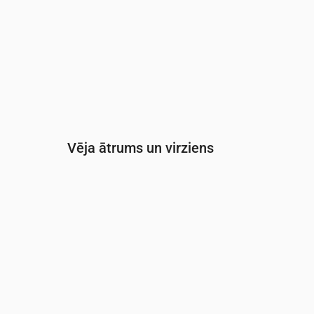
Vēja ātrums un virziens
Laiks
00:00
01:00
02:00
Vēja
(m/s)
2.19
2.11
2.31
Vēja brāzmas
(m/s)
4.61
4.42
4.83
Vēja virziens
(°)
RDR 248°
RDR 238°
DR 229°