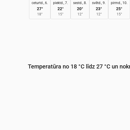
ceturtd., 6.
piektd., 7.
sestd., 8.
svētd., 9.
pirmd., 10.
27
°
22
°
20
°
23
°
25
°
18
°
15
°
12
°
12
°
15
°
Temperatūra no 18 °C līdz 27 °C un nokr
Laiks
00:00
01:00
02:00
03:00
04:0
Temperatūra
(°C)
20
20
19
19
18
Nokrišņi
(mm/st)
0
0
0
0
0