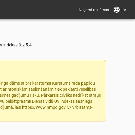
LV
Noņemt reklāmas
indekss līdz 5.4.
 ir gaidāms stiprs karstums! Karstums rada papildu
gst ar hroniskām saslimšanām, tiek pakļauti veselības
aimes gadījumu risku. Pārkarsis cilvēks nedrīkst strauji
savu peldētprasmi! Dienas vidū UV indekss sasniegs
 gadījumā, lasi https://www.nmpd.gov.lv/lv/bistams-