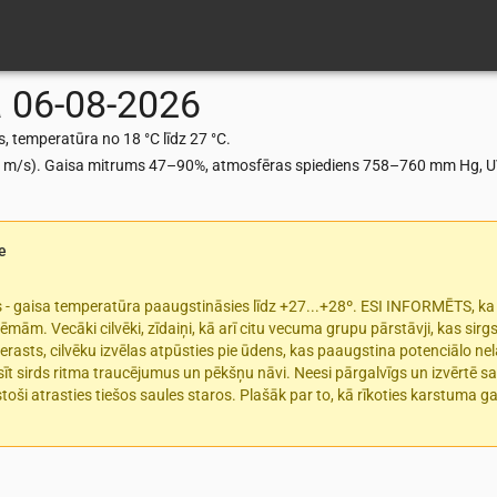
a
06-08-2026
, temperatūra no 18 °C līdz 27 °C.
1 m/s). Gaisa mitrums 47–90%, atmosfēras spiediens 758–760 mm Hg, UV 
e
 - gaisa temperatūra paaugstināsies līdz +27...+28º. ESI INFORMĒTS, ka
ēmām. Vecāki cilvēki, zīdaiņi, kā arī citu vecuma grupu pārstāvji, kas sir
rasts, cilvēku izvēlas atpūsties pie ūdens, kas paaugstina potenciālo nel
sīt sirds ritma traucējumus un pēkšņu nāvi. Neesi pārgalvīgs un izvērtē 
lgstoši atrasties tiešos saules staros. Plašāk par to, kā rīkoties karstuma