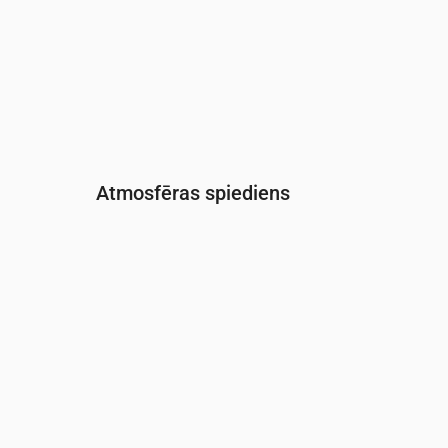
Atmosfēras spiediens
Laiks
00:00
01:00
02:00
03:00
04:
Spiediens
(mm Hg)
759
759
759
759
759