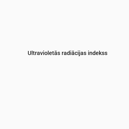
Ultravioletās radiācijas indekss
Laiks
00:00
01:00
02:00
03:00
04:00
05:0
UV indekss
0
0
0
0
0
0