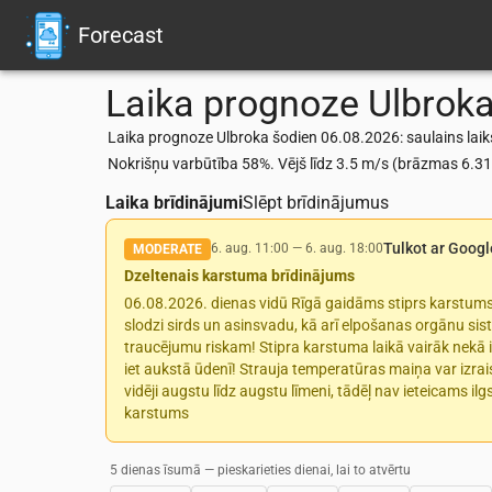
Forecast
Laika prognoze
Ulbrok
Laika prognoze Ulbroka šodien 06.08.2026: saulains laiks
Nokrišņu varbūtība 58%. Vējš līdz 3.5 m/s (brāzmas 6.3
Laika brīdinājumi
Slēpt brīdinājumus
Tulkot ar Googl
6. aug. 11:00
—
6. aug. 18:00
MODERATE
Dzeltenais karstuma brīdinājums
06.08.2026. dienas vidū Rīgā gaidāms stiprs karstums
slodzi sirds un asinsvadu, kā arī elpošanas orgānu sist
traucējumu riskam! Stipra karstuma laikā vairāk nekā ie
iet aukstā ūdenī! Strauja temperatūras maiņa var izrai
vidēji augstu līdz augstu līmeni, tādēļ nav ieteicams i
karstums
5 dienas īsumā — pieskarieties dienai, lai to atvērtu