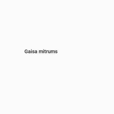
Gaisa mitrums
Laiks
00:00
01:00
02:00
03:00
04:00
05:0
Mitrums
(%)
82
84
86
88
89
89