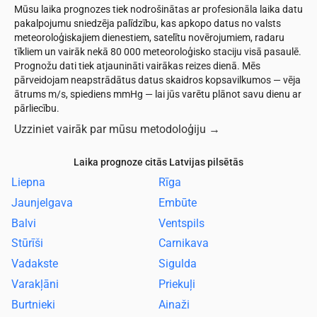
Mūsu laika prognozes tiek nodrošinātas ar profesionāla laika datu
pakalpojumu sniedzēja palīdzību, kas apkopo datus no valsts
meteoroloģiskajiem dienestiem, satelītu novērojumiem, radaru
tīkliem un vairāk nekā 80 000 meteoroloģisko staciju visā pasaulē.
Prognožu dati tiek atjaunināti vairākas reizes dienā. Mēs
pārveidojam neapstrādātus datus skaidros kopsavilkumos — vēja
ātrums m/s, spiediens mmHg — lai jūs varētu plānot savu dienu ar
pārliecību.
Uzziniet vairāk par mūsu metodoloģiju
→
Laika prognoze citās Latvijas pilsētās
Liepna
Rīga
Jaunjelgava
Embūte
Balvi
Ventspils
Stūrīši
Carnikava
Vadakste
Sigulda
Varakļāni
Priekuļi
Burtnieki
Ainaži