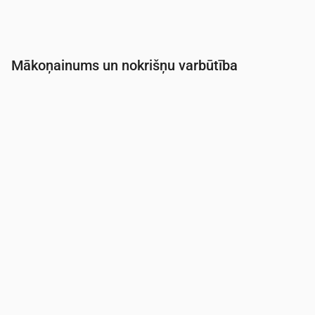
Mākoņainums un nokrišņu varbūtība
Laiks
00:00
01:00
02:00
03:00
04:00
05:0
Mākoņainība
(%)
33
21
19
7
7
34
Nokrišņu varbūtība
(%)
9
10
12
11
10
11