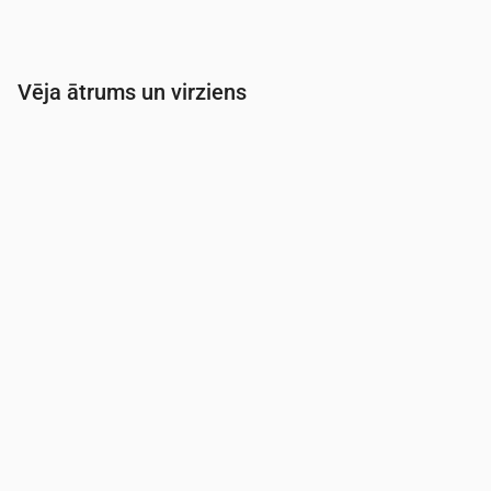
Vēja ātrums un virziens
Laiks
00:00
01:00
02:00
03:00
04:00
Vēja
(m/s)
2.69
2.89
3
3.19
3.69
Vēja brāzmas
(m/s)
5.67
6.08
6.31
6.72
7.78
Vēja virziens
(°)
DDR 194°
D 184°
D 181°
D 178°
D 176°