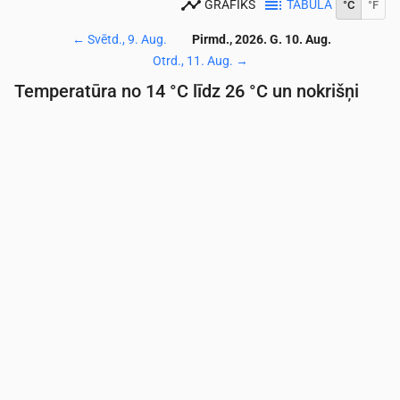
GRAFIKS
TABULA
°C
°F
←
Svētd., 9. Aug.
Pirmd., 2026. G. 10. Aug.
Otrd., 11. Aug.
→
Temperatūra no 14 °C līdz 26 °C un nokrišņi
Laiks
00:00
01:00
02:00
03:00
04:00
05:00
06:
Temperatūra
(°C)
15
15
14
14
14
15
15
Nokrišņi
(mm/st)
0
0
0
0
0
0
0