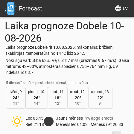
Forecast
LV
Laika prognoze
Dobele
10-
08-2026
Laika prognoze Dobele rīt 10.08.2026: mākoņains; brīžiem
skaidrojas, temperatūra no 14 °C līdz 26 °C.
Nokrišņu varbūtība 62%. Vējš līdz 7 m/s (brāzmas 9.67 m/s). Gaisa
mitrums 42–93%, atmosfēras spiediens 756–764 mm Hg, UV
indekss līdz 3.7.
5 dienas īsumā — pieskarieties dienai, lai to atvērtu
svētd., 9.
pirmd., 10.
otrd., 11.
trešd., 12.
ceturtd., 13.
24
°
26
°
18
°
20
°
22
°
11
°
14
°
12
°
10
°
9
°
Lec
05:45
Jauns mēness
4% apgaismots
Riet
21:18
Mēness lec
01:02
·
Mēness riet
20:33