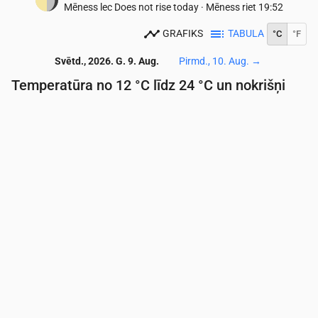
Mēness lec
Does not rise today
·
Mēness riet
19:52
GRAFIKS
TABULA
°C
°F
Svētd., 2026. G. 9. Aug.
Pirmd., 10. Aug.
→
Temperatūra no 12 °C līdz 24 °C un nokrišņi
Laiks
00:00
01:00
02:00
03:00
04:00
05:00
06:
Temperatūra
(°C)
14
13
13
13
12
12
12
Nokrišņi
(mm/st)
0
0
0
0
0
0
0