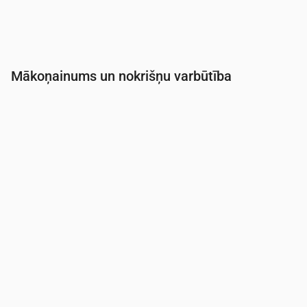
Mākoņainums un nokrišņu varbūtība
Laiks
00:00
01:00
02:00
03:00
04:00
05:0
Mākoņainība
(%)
4
4
8
16
29
16
Nokrišņu varbūtība
(%)
8
10
12
15
17
16