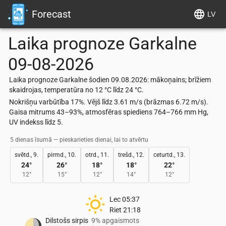
Forecast
LV
Laika prognoze
Garkalne
09-08-2026
Laika prognoze Garkalne šodien 09.08.2026: mākoņains; brīžiem
skaidrojas, temperatūra no 12 °C līdz 24 °C.
Nokrišņu varbūtība 17%. Vējš līdz 3.61 m/s (brāzmas 6.72 m/s).
Gaisa mitrums 43–93%, atmosfēras spiediens 764–766 mm Hg,
UV indekss līdz 5.
5 dienas īsumā — pieskarieties dienai, lai to atvērtu
svētd., 9.
pirmd., 10.
otrd., 11.
trešd., 12.
ceturtd., 13.
24
°
26
°
18
°
18
°
22
°
12
°
15
°
12
°
14
°
12
°
Lec
05:37
Riet
21:18
Dilstošs sirpis
9% apgaismots