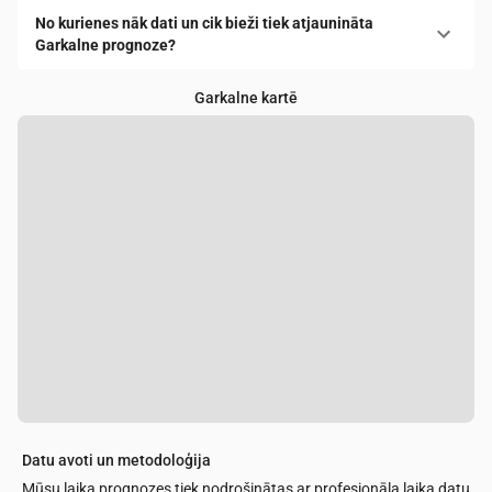
No kurienes nāk dati un cik bieži tiek atjaunināta
Garkalne prognoze?
Garkalne kartē
Datu avoti un metodoloģija
Mūsu laika prognozes tiek nodrošinātas ar profesionāla laika datu