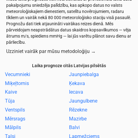
pakalpojumu sniedzēja palīdzību, kas apkopo datus no valsts
meteoroloģiskajiem dienestiem, satelītu novērojumiem, radaru
tīkliem un vairāk nekā 80 000 meteoroloģisko staciju visā pasaulē.
Prognožu dati tiek atjaunināti vairākas reizes dienā. Mēs
pārveidojam neapstrādātus datus skaidros kopsavilkumos — vēja
ātrums m/s, spiediens mmHg — lai jūs varētu plānot savu dienu ar
pārliecību.
Uzziniet vairāk par mūsu metodoloģiju
→
Laika prognoze citās Latvijas pilsētās
Vecumnieki
Jaunpiebalga
Miķeļtornis
Ķekava
Kaive
Iecava
Tūja
Jaungulbene
Ventspils
Rēzekne
Mērsrags
Mazirbe
Mālpils
Balvi
Talsi
Lapmežciems