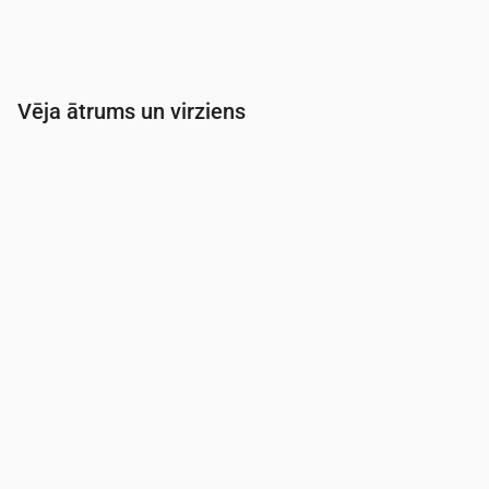
Vēja ātrums un virziens
Laiks
00:00
01:00
02:00
03:00
Vēja
(m/s)
3.61
3.5
3.19
3
Vēja brāzmas
(m/s)
6.72
6.53
6.03
5.81
Vēja virziens
(°)
RDR 257°
RDR 252°
RDR 241°
DR 227°