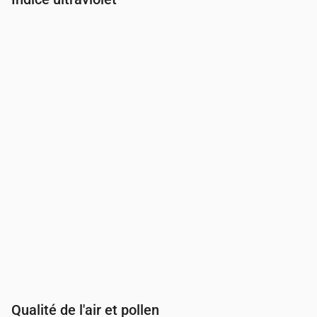
Heure
00:00
01:00
02:00
03:00
04:00
05:00
06:00
07:00
Indice UV
0
0
0
0
0
0
0
0.2
Qualité de l'air et pollen