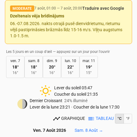
Traduire avec Google
7 août, 01:00
—
7 août, 20:00
MODERATE
Dzeltenais vēja brīdinājums
06.-07.08.2026. nakts otrajā pusē dienvidrietumu, rietumu
vējš pastiprināsies brāzmās līdz 15-16 m/s. Viļņu augstums
1.0-1.5 m.
Les 5 jours en un coup d'œil — appuyez sur un jour pour l'ouvrir
ven. 7
sam. 8
dim. 9
lun. 10
mar. 11
18
°
18
°
20
°
22
°
19
°
16
°
16
°
16
°
16
°
15
°
Lever du soleil
05:47
Coucher du soleil
21:35
Dernier Croissant
24% illuminé
Lever de la lune
23:21
·
Coucher de la lune
17:30
GRAPHIQUE
TABLEAU
°C
°F
Ven. 7 Août 2026
Sam. 8 Août
→