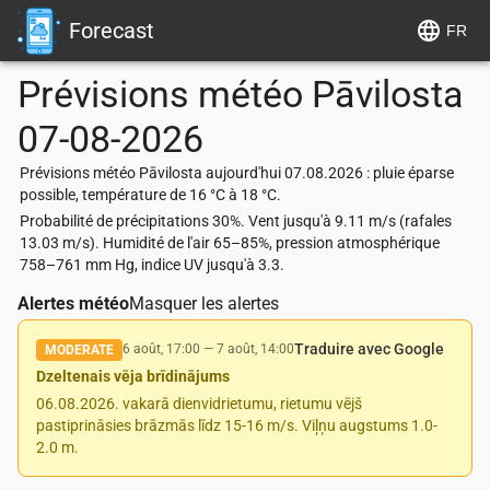
Forecast
FR
Prévisions météo
Pāvilosta
07-08-2026
Prévisions météo Pāvilosta aujourd'hui 07.08.2026 : pluie éparse
possible, température de 16 °C à 18 °C.
Probabilité de précipitations 30%. Vent jusqu'à 9.11 m/s (rafales
13.03 m/s). Humidité de l'air 65–85%, pression atmosphérique
758–761 mm Hg, indice UV jusqu'à 3.3.
Alertes météo
Masquer les alertes
Traduire avec Google
6 août, 17:00
—
7 août, 14:00
MODERATE
Dzeltenais vēja brīdinājums
06.08.2026. vakarā dienvidrietumu, rietumu vējš
pastiprināsies brāzmās līdz 15-16 m/s. Viļņu augstums 1.0-
2.0 m.