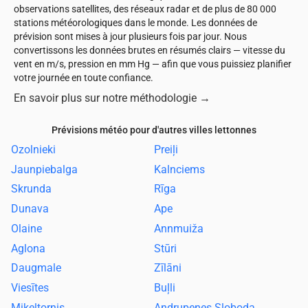
observations satellites, des réseaux radar et de plus de 80 000
stations météorologiques dans le monde. Les données de
prévision sont mises à jour plusieurs fois par jour. Nous
convertissons les données brutes en résumés clairs — vitesse du
vent en m/s, pression en mm Hg — afin que vous puissiez planifier
votre journée en toute confiance.
En savoir plus sur notre méthodologie
→
Prévisions météo pour d'autres villes lettonnes
Ozolnieki
Preiļi
Jaunpiebalga
Kalnciems
Skrunda
Rīga
Dunava
Ape
Olaine
Annmuiža
Aglona
Stūri
Daugmale
Zīlāni
Viesītes
Buļli
Miķeļtornis
Andrupenes Sloboda