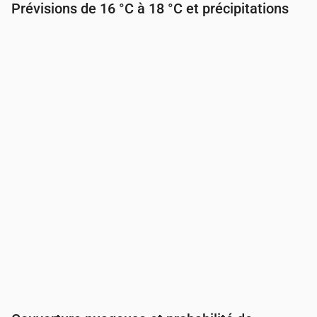
Prévisions de 16 °C à 18 °C et précipitations
Heure
00:00
01:00
02:00
03:00
04:00
05:00
Température
(°C)
18
18
18
18
18
18
Précipitations
(mm/h)
0
0
0.02
0.04
0.04
0.01