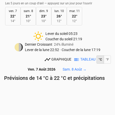
Les 5 jours en un coup d'œil — appuyez sur un jour pour l'ouvrir
ven. 7
sam. 8
dim. 9
lun. 10
mar. 11
22
°
21
°
23
°
26
°
22
°
14
°
10
°
10
°
12
°
12
°
Lever du soleil
05:23
Coucher du soleil
21:19
Dernier Croissant
24% illuminé
Lever de la lune
22:52
·
Coucher de la lune
17:19
GRAPHIQUE
TABLEAU
°C
°F
Ven. 7 Août 2026
Sam. 8 Août
→
Prévisions de 14 °C à 22 °C et précipitations
Heure
00:00
01:00
02:00
03:00
04:00
05:00
Température
(°C)
17
17
16
16
16
15
Précipitations
(mm/h)
0
0
0
0
0
0