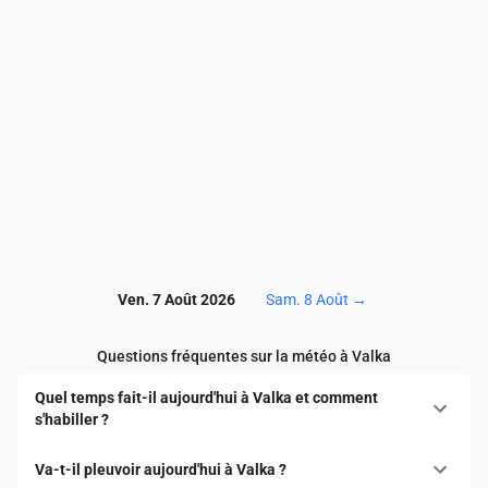
NO₂
(µg/m³)
1.5
1.2
1.3
1.3
1.2
1.1
1.
SO₂
(µg/m³)
0.1
0.1
0.1
0.1
0.1
0.1
0.
CO
(µg/m³)
123
122
122
122
121
120
1
Ven. 7 Août 2026
Sam. 8 Août
→
Questions fréquentes sur la météo à Valka
Quel temps fait-il aujourd'hui à Valka et comment
s'habiller ?
Va-t-il pleuvoir aujourd'hui à Valka ?