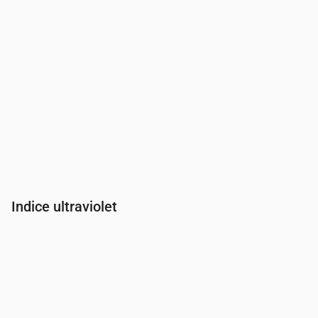
Indice ultraviolet
Heure
00:00
01:00
02:00
03:00
04:00
05:00
06:00
07:00
Indice UV
0
0
0
0
0
0
0
0.3