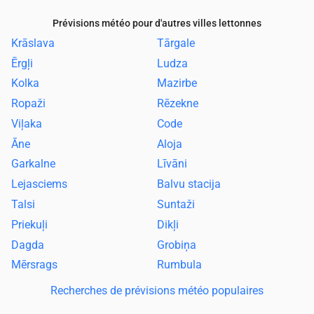
Prévisions météo pour d'autres villes lettonnes
Krāslava
Tārgale
Ērgļi
Ludza
Kolka
Mazirbe
Ropaži
Rēzekne
Viļaka
Code
Āne
Aloja
Garkalne
Līvāni
Lejasciems
Balvu stacija
Talsi
Suntaži
Priekuļi
Dikļi
Dagda
Grobiņa
Mērsrags
Rumbula
Recherches de prévisions météo populaires