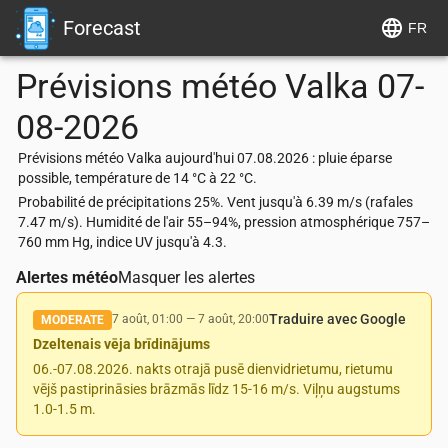
Forecast
FR
Prévisions météo
Valka
07-
08-2026
Prévisions météo Valka aujourd'hui 07.08.2026 : pluie éparse
possible, température de 14 °C à 22 °C.
Probabilité de précipitations 25%. Vent jusqu'à 6.39 m/s (rafales
7.47 m/s). Humidité de l'air 55–94%, pression atmosphérique 757–
760 mm Hg, indice UV jusqu'à 4.3.
Alertes météo
Masquer les alertes
Traduire avec Google
7 août, 01:00
—
7 août, 20:00
MODERATE
Dzeltenais vēja brīdinājums
06.-07.08.2026. nakts otrajā pusē dienvidrietumu, rietumu
vējš pastiprināsies brāzmās līdz 15-16 m/s. Viļņu augstums
1.0-1.5 m.