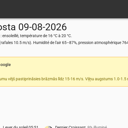
osta
09-08-2026
ensoleillé, température de 16 °C à 20 °C.
s (rafales 10.5 m/s). Humidité de l'air 65–87%, pression atmosphérique 7
Google
tumu vējš pastiprināsies brāzmās līdz 15-16 m/s. Viļņu augstums 1.0-1.5
Lever du soleil
05:51
Dernier Croissant
9% illuminé