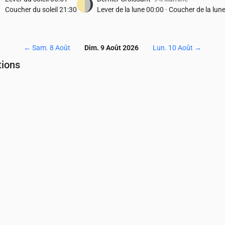
Coucher du soleil
21:30
Lever de la lune
00:00
·
Coucher de la lun
←
Sam. 8 Août
Dim. 9 Août 2026
Lun. 10 Août
→
tions
Température & Précipitations
04:00
05:00
06:00
07:00
08:00
09:00
10:00
11:00
12:00
13:00
17
17
17
17
18
19
19
19
19
19
.01
0
0.01
0
0.01
0
0
0
0
0