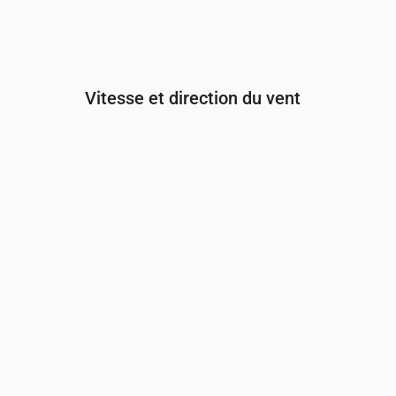
Vitesse et direction du vent
Heure
00:00
01:00
02:00
Vent
(m/s)
5.5
5.39
5.11
Rafale de vent
(m/s)
9.44
9.78
9.33
Direction du vent
(°)
SO 221°
OSO 237°
OSO 254