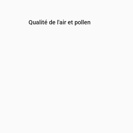
Qualité de l'air et pollen
Heure
00:00
01:00
02:00
03:00
04:
PM2.5
(µg/m³)
3.5
3.1
3.2
3.7
3.7
PM10
(µg/m³)
5.1
4.7
5.2
5.7
5.7
Ozone (O₃)
(µg/m³)
73
71
73
69
67
NO₂
(µg/m³)
0.9
1
1
1.1
1.3
SO₂
(µg/m³)
0.1
0.1
0.1
0.1
0.1
CO
(µg/m³)
126
127
126
126
12