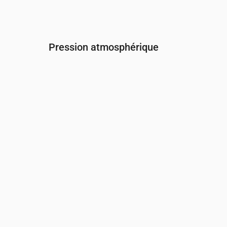
Pression atmosphérique
Heure
00:00
01:00
02:00
03:00
04:0
Pression
(mm Hg)
764
764
764
764
764