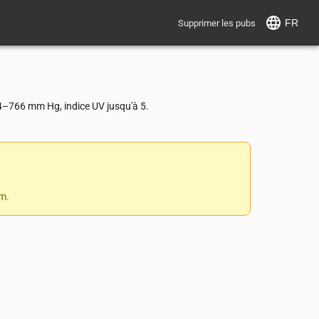
FR
Supprimer les pubs
64–766 mm Hg, indice UV jusqu'à 5.
 m.