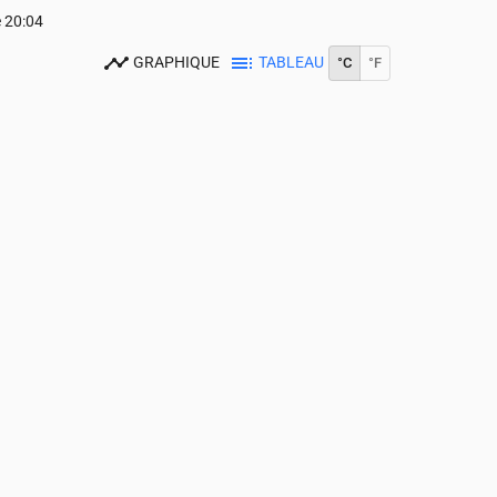
e
20:04
GRAPHIQUE
TABLEAU
°C
°F
14:00
15:00
16:00
17:00
18:00
19:00
20:00
21:00
22:00
23:00
20
20
20
19
19
19
18
18
17
16
0
0
0
0
0
0
0
0
0
0