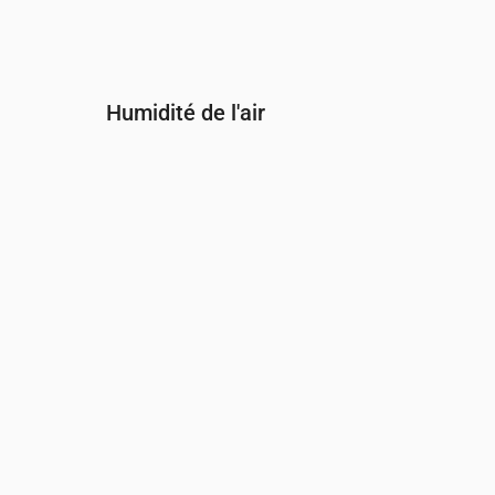
Humidité de l'air
Heure
00:00
01:00
02:00
03:00
04:00
05:
Humidité
(%)
87
86
85
83
82
82