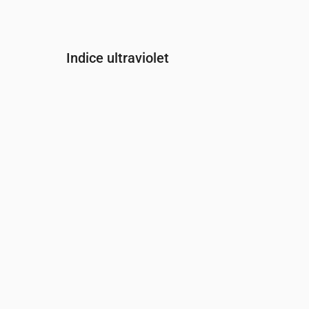
Indice ultraviolet
Heure
00:00
01:00
02:00
03:00
04:00
05:00
Indice UV
0
0
0
0
0
0