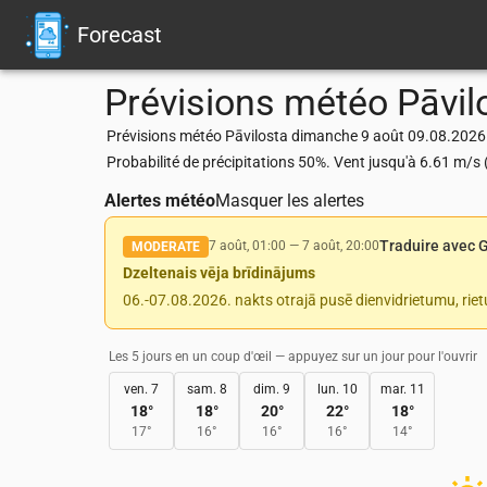
Forecast
Prévisions météo
Pāvil
Prévisions météo Pāvilosta dimanche 9 août 09.08.2026 : 
Probabilité de précipitations 50%. Vent jusqu'à 6.61 m/
Alertes météo
Masquer les alertes
Traduire avec 
7 août, 01:00
—
7 août, 20:00
MODERATE
Dzeltenais vēja brīdinājums
06.-07.08.2026. nakts otrajā pusē dienvidrietumu, rie
Les 5 jours en un coup d'œil — appuyez sur un jour pour l'ouvrir
ven. 7
sam. 8
dim. 9
lun. 10
mar. 11
18
°
18
°
20
°
22
°
18
°
17
°
16
°
16
°
16
°
14
°