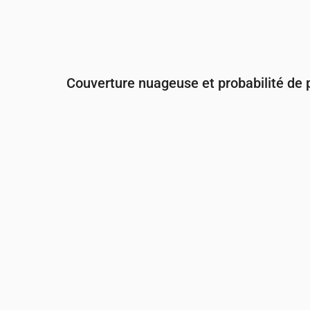
Couverture nuageuse et probabilité de p
Heure
00:00
01:00
02:00
03:
Couverture nuageuse
(%)
78
83
84
84
Risque de pluie
(%)
50
38
34
27