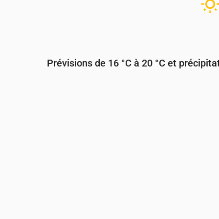
Prévisions de 16 °C à 20 °C et précipita
Heure
00:00
01:00
02:00
03:00
Température
(°C)
17
17
17
17
Précipitations
(mm/h)
0.42
0.2
0.14
0.05
0