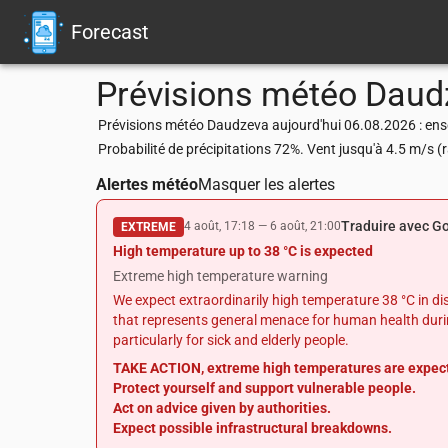
Forecast
Prévisions météo
Daud
Prévisions météo Daudzeva aujourd'hui 06.08.2026 : ensol
Probabilité de précipitations 72%. Vent jusqu'à 4.5 m/s 
Alertes météo
Masquer les alertes
Traduire avec G
4 août, 17:18
—
6 août, 21:00
EXTREME
High temperature up to 38 °C is expected
Extreme high temperature warning
We expect extraordinarily high temperature 38 °C in dis
that represents general menace for human health durin
particularly for sick and elderly people.
TAKE ACTION, extreme high temperatures are expec
Protect yourself and support vulnerable people.
Act on advice given by authorities.
Expect possible infrastructural breakdowns.