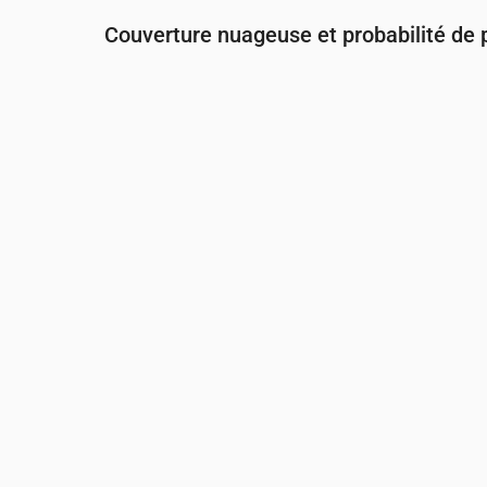
Couverture nuageuse et probabilité de p
Heure
00:00
01:00
02:00
03:
Couverture nuageuse
(%)
14
8
11
29
Risque de pluie
(%)
15
13
13
15