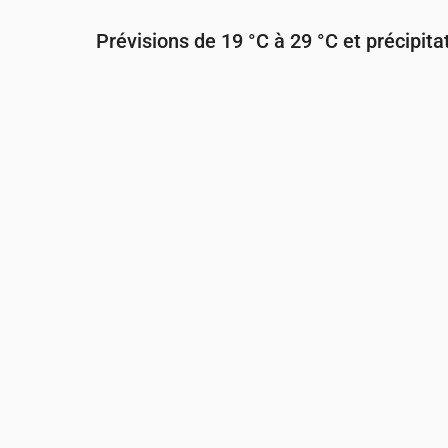
Prévisions de 19 °C à 29 °C et précipita
Heure
00:00
01:00
02:00
03:00
Température
(°C)
20
19
19
19
Précipitations
(mm/h)
0
0
0
0
0