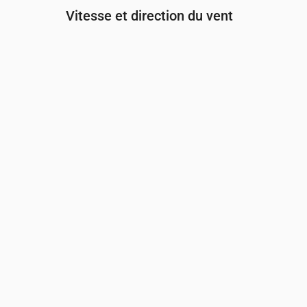
Vitesse et direction du vent
Heure
00:00
01:00
02:00
Vent
(m/s)
2.19
2.11
1.81
Rafale de vent
(m/s)
4.61
4.42
3.78
Direction du vent
(°)
OSO 238°
OSO 247°
OSO 24