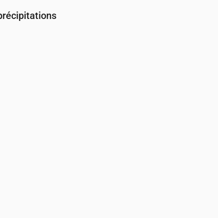
récipitations
Couverture nuageuse & Risque de pluie
00
04:00
05:00
06:00
07:00
08:00
09:00
10:00
11:00
12:00
13:
74
65
100
89
13
12
11
15
26
32
32
45
44
38
16
10
5
3
3
3