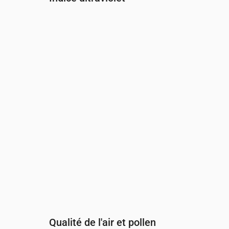
Heure
00:00
01:00
02:00
03:00
04:00
05:00
Indice UV
0
0
0
0
0
0
Qualité de l'air et pollen