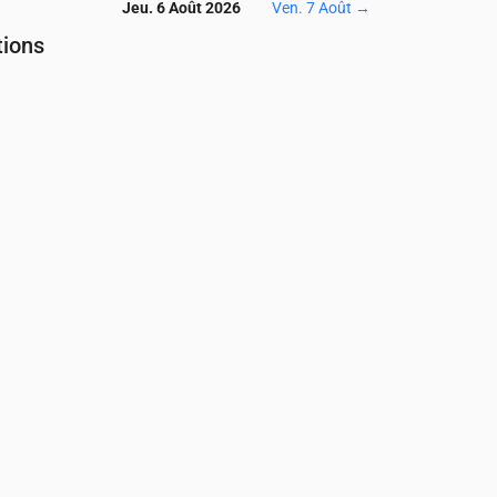
Jeu. 6 Août 2026
Ven. 7 Août
→
tions
Température & Précipitations
04:00
05:00
06:00
07:00
08:00
09:00
10:00
11:00
12:00
13:00
19
19
19
19
19
22
24
26
27
28
.12
0.34
0.05
0.02
0
0
0
0
0
0