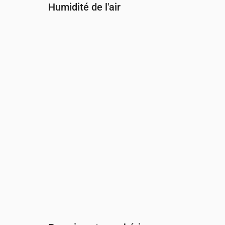
Humidité de l'air
Heure
00:00
01:00
02:00
03:00
04:00
05:
Humidité
(%)
91
89
89
87
87
93