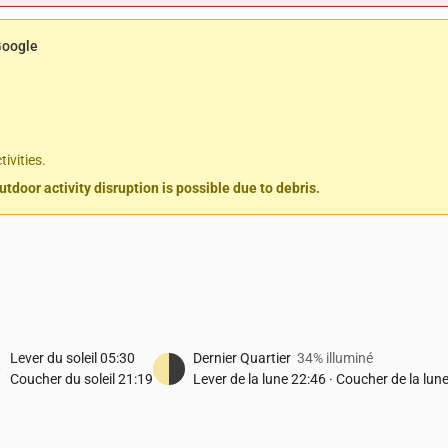
Google
ivities.
door activity disruption is possible due to debris.
Lever du soleil
05:30
Dernier Quartier
34% illuminé
Coucher du soleil
21:19
Lever de la lune
22:46
·
Coucher de la lun