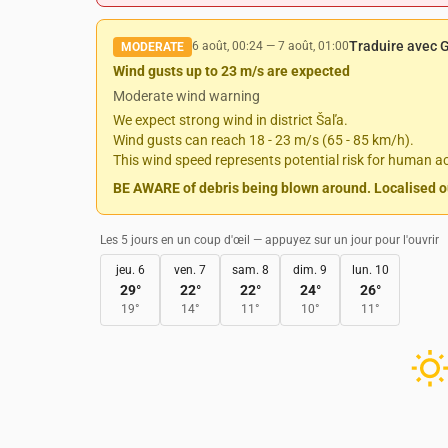
Traduire avec 
6 août, 00:24
—
7 août, 01:00
MODERATE
Wind gusts up to 23 m/s are expected
Moderate wind warning
We expect strong wind in district Šaľa.
Wind gusts can reach 18 - 23 m/s (65 - 85 km/h).
This wind speed represents potential risk for human act
BE AWARE of debris being blown around. Localised out
Les 5 jours en un coup d'œil — appuyez sur un jour pour l'ouvrir
jeu. 6
ven. 7
sam. 8
dim. 9
lun. 10
29
°
22
°
22
°
24
°
26
°
19
°
14
°
11
°
10
°
11
°