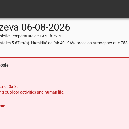
zeva
06-08-2026
eillé, température de 19 °C à 29 °C.
(rafales 5.67 m/s). Humidité de l'air 40–96%, pression atmosphérique 75
oogle
trict Šaľa,
g outdoor activities and human life,
ted.