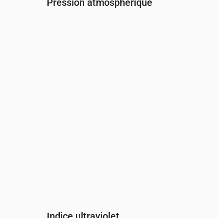
Pression atmosphérique
Heure
00:00
01:00
02:00
03:00
04:0
Pression
(mm Hg)
760
760
760
760
760
Indice ultraviolet