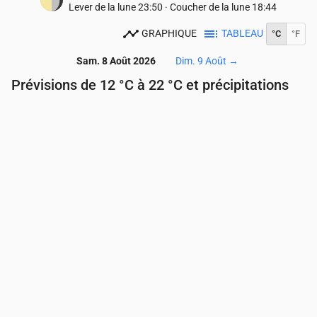
Lever de la lune
23:50
·
Coucher de la lune
18:44
GRAPHIQUE
TABLEAU
°C
°F
Sam. 8 Août 2026
Dim. 9 Août
→
Prévisions de 12 °C à 22 °C et précipitations
Heure
00:00
01:00
02:00
03:00
04:00
05:00
Température
(°C)
17
16
15
14
13
12
Précipitations
(mm/h)
0
0
0
0
0
0