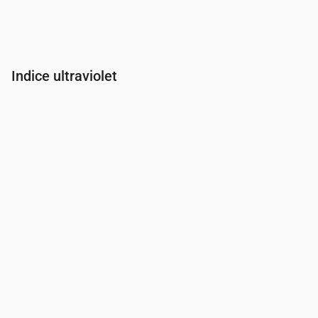
Indice ultraviolet
Heure
00:00
01:00
02:00
03:00
04:00
05:00
06:00
07:00
Indice UV
0
0
0
0
0
0
0
0.1