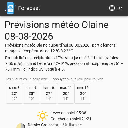
Forecast
FR
Prévisions météo
Olaine
08-08-2026
Prévisions météo Olaine aujourd'hui 08.08.2026 : partiellement
nuageux, température de 12 °C à 22 °C.
Probabilité de précipitations 17%. Vent jusqu'à 6.11 m/s (rafales
7.56 m/s). Humidité de l'air 42–91%, pression atmosphérique 761–
764 mm Hg, indice UV jusqu'à 4.5.
Les 5 jours en un coup d'œil — appuyez sur un jour pour l'ouvrir
sam. 8
dim. 9
lun. 10
mar. 11
mer. 12
22
°
23
°
27
°
20
°
20
°
12
°
12
°
14
°
14
°
14
°
Lever du soleil
05:38
Coucher du soleil
21:21
Dernier Croissant
16% illuminé