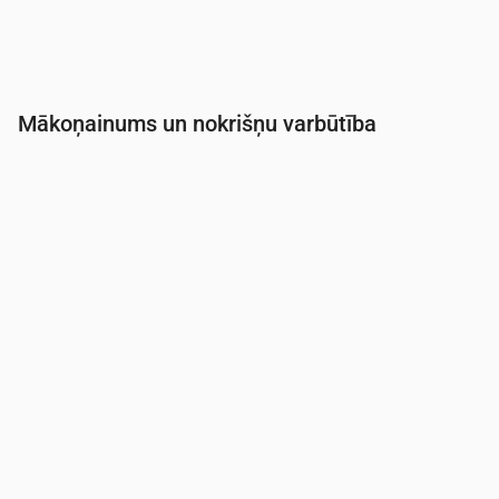
Mākoņainums un nokrišņu varbūtība
Laiks
00:00
01:00
02:00
03:00
04:00
05:0
Mākoņainība
(%)
2
2
2
5
6
8
Nokrišņu varbūtība
(%)
11
13
14
15
20
20