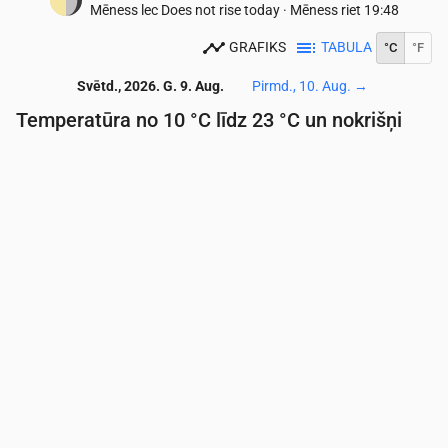
Mēness lec
Does not rise today
·
Mēness riet
19:48
GRAFIKS
TABULA
°C
°F
Svētd., 2026. G. 9. Aug.
Pirmd., 10. Aug.
→
Temperatūra no 10 °C līdz 23 °C un nokrišņi
Laiks
00:00
01:00
02:00
03:00
04:00
05:00
06:
Temperatūra
(°C)
12
11
11
10
10
10
10
Nokrišņi
(mm/st)
0
0
0
0
0
0
0