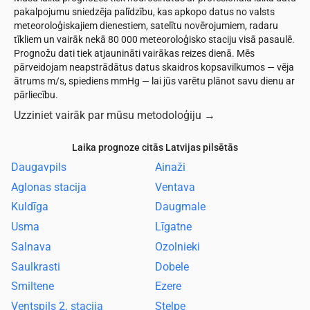
pakalpojumu sniedzēja palīdzību, kas apkopo datus no valsts
meteoroloģiskajiem dienestiem, satelītu novērojumiem, radaru
tīkliem un vairāk nekā 80 000 meteoroloģisko staciju visā pasaulē.
Prognožu dati tiek atjaunināti vairākas reizes dienā. Mēs
pārveidojam neapstrādātus datus skaidros kopsavilkumos — vēja
ātrums m/s, spiediens mmHg — lai jūs varētu plānot savu dienu ar
pārliecību.
Uzziniet vairāk par mūsu metodoloģiju
→
Laika prognoze citās Latvijas pilsētās
Daugavpils
Ainaži
Aglonas stacija
Ventava
Kuldīga
Daugmale
Usma
Līgatne
Salnava
Ozolnieki
Saulkrasti
Dobele
Smiltene
Ezere
Ventspils 2. stacija
Stelpe