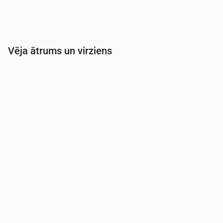
Vēja ātrums un virziens
Laiks
00:00
01:00
02:00
03:00
04:00
Vēja
(m/s)
3.11
3.11
2.89
2.81
2.69
Vēja brāzmas
(m/s)
6.5
6.5
6.08
5.89
5.67
Vēja virziens
(°)
R 268°
R 265°
R 259°
RDR 251°
RDR 23