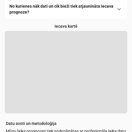
No kurienes nāk dati un cik bieži tiek atjaunināta Iecava
prognoze?
Iecava kartē
Datu avoti un metodoloģija
Mūsu laika prognozes tiek nodrošinātas ar profesionāla laika datu