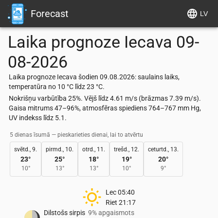
Forecast
LV
Laika prognoze
Iecava
09-
08-2026
Laika prognoze Iecava šodien 09.08.2026: saulains laiks,
temperatūra no 10 °C līdz 23 °C.
Nokrišņu varbūtība 25%. Vējš līdz 4.61 m/s (brāzmas 7.39 m/s).
Gaisa mitrums 47–96%, atmosfēras spiediens 764–767 mm Hg,
UV indekss līdz 5.1.
5 dienas īsumā — pieskarieties dienai, lai to atvērtu
svētd., 9.
pirmd., 10.
otrd., 11.
trešd., 12.
ceturtd., 13.
23
°
25
°
18
°
19
°
20
°
10
°
13
°
13
°
10
°
9
°
Lec
05:40
Riet
21:17
Dilstošs sirpis
9% apgaismots