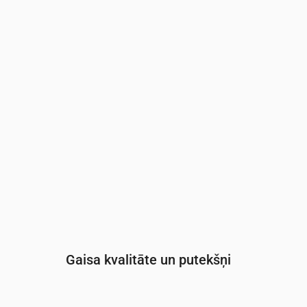
Laiks
00:00
01:00
02:00
03:00
04:00
05:0
UV indekss
0
0
0
0
0
0
Gaisa kvalitāte un putekšņi
Laiks
00:00
01:00
02:00
03:00
04: