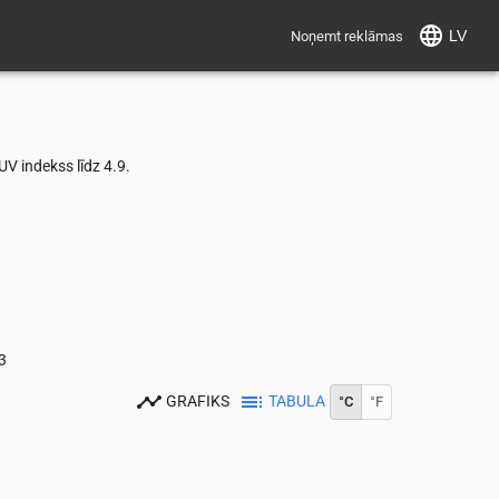
LV
Noņemt reklāmas
V indekss līdz 4.9.
3
GRAFIKS
TABULA
°C
°F