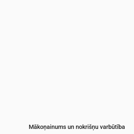
Laiks
00:00
01:00
02:00
03:00
04:0
Temperatūra
(°C)
14
13
13
13
12
Nokrišņi
(mm/st)
0
0
0
0
0
Mākoņainums un nokrišņu varbūtība