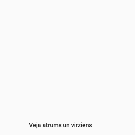
Laiks
00:00
01:00
02:00
03:00
Mākoņainība
(%)
3
5
5
9
Nokrišņu varbūtība
(%)
9
12
14
14
Vēja ātrums un virziens