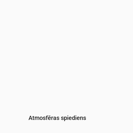
Laiks
00:00
01:00
02:00
03:00
04:00
05:0
Mitrums
(%)
80
86
90
91
92
93
Atmosfēras spiediens