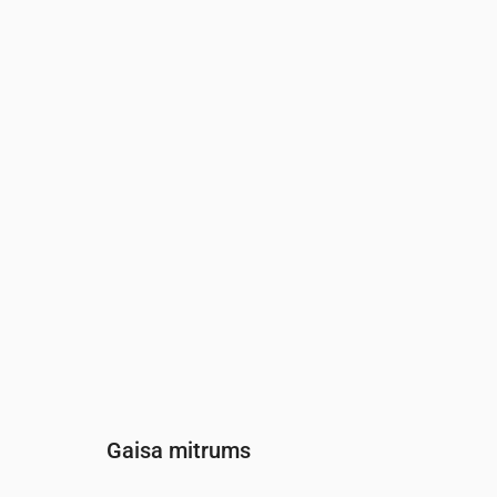
Laiks
00:00
01:00
02:00
Vēja
(m/s)
3.31
2.89
2.69
Vēja brāzmas
(m/s)
6.14
5.39
5.17
Vēja virziens
(°)
RDR 258°
RDR 242°
DR 227°
Gaisa mitrums