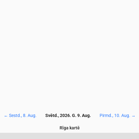
6.1
6.6
5.6
5.2
5.6
5.3
4.8
4.6
4.7
4.5
9.4
9.5
9.2
9.6
9
8.9
8.6
8.3
8.3
7.2
45
42
43
49
56
59
64
67
69
73
3.9
4.3
5.4
5.6
4.5
3.8
3.2
2.1
1.8
2
0.4
0.5
0.6
0.7
0.8
0.7
0.6
0.5
0.5
0.5
1
130
132
139
152
150
145
143
142
142
14
←
Sestd., 8. Aug.
Svētd., 2026. G. 9. Aug.
Pirmd., 10. Aug.
→
Rīga kartē