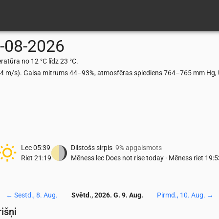
-08-2026
ratūra no 12 °C līdz 23 °C.
.14 m/s). Gaisa mitrums 44–93%, atmosfēras spiediens 764–765 mm Hg, U
Lec
05:39
Dilstošs sirpis
9% apgaismots
Riet
21:19
Mēness lec
Does not rise today
·
Mēness riet
19:5
←
Sestd., 8. Aug.
Svētd., 2026. G. 9. Aug.
Pirmd., 10. Aug.
→
išņi