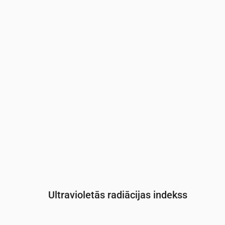
Laiks
00:00
01:00
02:00
03:00
04:
Spiediens
(mm Hg)
764
764
764
764
764
Ultravioletās radiācijas indekss