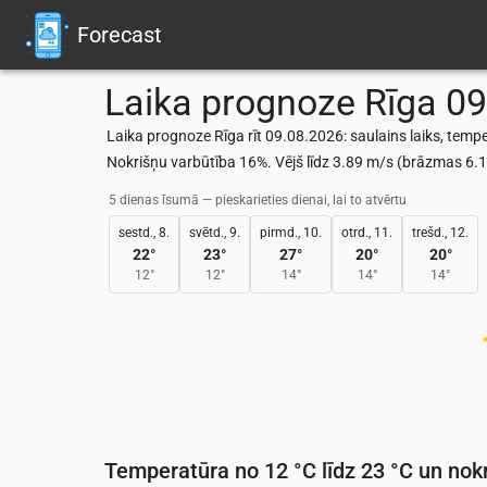
Forecast
Laika prognoze
Rīga
09
Laika prognoze Rīga rīt 09.08.2026: saulains laiks, tempe
Nokrišņu varbūtība 16%. Vējš līdz 3.89 m/s (brāzmas 6
5 dienas īsumā — pieskarieties dienai, lai to atvērtu
sestd., 8.
svētd., 9.
pirmd., 10.
otrd., 11.
trešd., 12.
22
°
23
°
27
°
20
°
20
°
12
°
12
°
14
°
14
°
14
°
Temperatūra no 12 °C līdz 23 °C un nokr