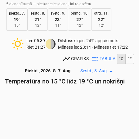
5 dienas īsumā — pieskarieties dienai, lai to atvērtu
piektd., 7.
sestd., 8.
svētd., 9.
pirmd., 10.
otrd., 11.
19
°
21
°
23
°
27
°
22
°
15
°
12
°
11
°
12
°
12
°
Lec
05:39
Dilstošs sirpis
24% apgaismots
Riet
21:27
Mēness lec
23:14
·
Mēness riet
17:22
GRAFIKS
TABULA
°C
°F
Piektd., 2026. G. 7. Aug.
Sestd., 8. Aug.
→
Temperatūra no 15 °C līdz 19 °C un nokrišņi
Laiks
00:00
01:00
02:00
03:00
04:00
05:00
06:
Temperatūra
(°C)
16
17
16
16
16
16
16
Nokrišņi
(mm/st)
0
0
0
0
0
0
0