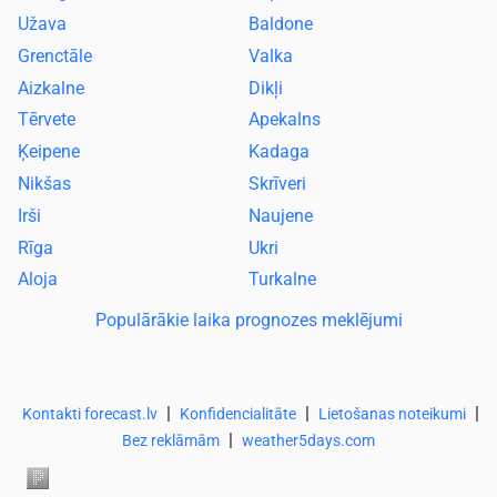
Užava
Baldone
Grenctāle
Valka
Aizkalne
Dikļi
Tērvete
Apekalns
Ķeipene
Kadaga
Nikšas
Skrīveri
Irši
Naujene
Rīga
Ukri
Aloja
Turkalne
Populārākie laika prognozes meklējumi
|
|
|
Kontakti forecast.lv
Konfidencialitāte
Lietošanas noteikumi
|
Bez reklāmām
weather5days.com