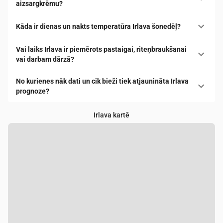
aizsargkrēmu?
Kāda ir dienas un nakts temperatūra Irlava šonedēļ?
Vai laiks Irlava ir piemērots pastaigai, riteņbraukšanai
vai darbam dārzā?
No kurienes nāk dati un cik bieži tiek atjaunināta Irlava
prognoze?
Irlava kartē