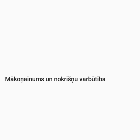
Mākoņainums un nokrišņu varbūtība
Laiks
00:00
01:00
02:00
03:00
04:00
05:0
Mākoņainība
(%)
16
45
53
56
52
91
Nokrišņu varbūtība
(%)
13
15
16
15
14
23