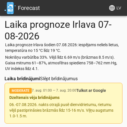
Forecast
LV
Laika prognoze
Irlava
07-
08-2026
Laika prognoze Irlava šodien 07.08.2026: iespējams neliels lietus,
temperatūra no 15 °C līdz 19 °C.
Nokrišņu varbūtība 33%. Vējš līdz 6.69 m/s (brāzmas 8.5 m/s).
Gaisa mitrums 61–87%, atmosfēras spiediens 758–762 mm Hg,
UV indekss līdz 4.1.
Laika brīdinājumi
Slēpt brīdinājumus
Tulkot ar Google
7. aug. 01:00
—
7. aug. 20:00
MODERATE
Dzeltenais vēja brīdinājums
06.-07.08.2026. nakts otrajā pusē dienvidrietumu, rietumu
vējš pastiprināsies brāzmās līdz 15-16 m/s. Viļņu augstums
1.0-1.5 m.