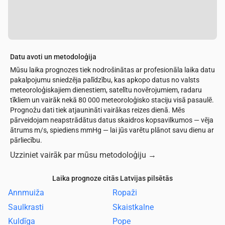
Datu avoti un metodoloģija
Mūsu laika prognozes tiek nodrošinātas ar profesionāla laika datu
pakalpojumu sniedzēja palīdzību, kas apkopo datus no valsts
meteoroloģiskajiem dienestiem, satelītu novērojumiem, radaru
tīkliem un vairāk nekā 80 000 meteoroloģisko staciju visā pasaulē.
Prognožu dati tiek atjaunināti vairākas reizes dienā. Mēs
pārveidojam neapstrādātus datus skaidros kopsavilkumos — vēja
ātrums m/s, spiediens mmHg — lai jūs varētu plānot savu dienu ar
pārliecību.
Uzziniet vairāk par mūsu metodoloģiju
→
Laika prognoze citās Latvijas pilsētās
Annmuiža
Ropaži
Saulkrasti
Skaistkalne
Kuldīga
Pope