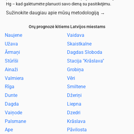
Hg – kad galėtumėte planuoti savo dieną su pasitikėjimu.
Sužinokite daugiau apie mūsų metodologiją
→
Orų prognozė kitiems Latvijos miestams
Naujene
Vaidava
Užava
Skaistkalne
Ārmaņi
Dagdas Sloboda
Stūrīši
Stacija "Krāslava"
Ainaži
Grobiņa
Valmiera
Vēri
Rīga
Smiltene
Dunte
Džeriņi
Dagda
Liepna
Vaiņode
Dzedri
Palsmane
Krāslava
Ape
Pāvilosta