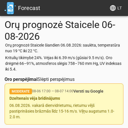
Forecast
LT
Orų prognozė
Staicele
06-
08-2026
Orų prognozė Staicele šiandien 06.08.2026: saulėta, temperatūra
nuo 19 °C iki 22 °C.
Kritulių tikimybė 24%. Vėjas iki 6.39 m/s (gūsiai 9.5 m/s). Oro
drėgmė 66–91%, atmosferos slėgis 758–760 mm Hg, UV indeksas
iki 5.4.
Oro perspėjimai
Slėpti perspėjimus
Versti su Google
08-06 17:00
—
08-07 14:00
MODERATE
Dzeltenais vēja brīdinājums
06.08.2026. vakarā dienvidrietumu, rietumu vējš
pastiprināsies brāzmās līdz 15-16 m/s. Viļņu augstums 1.0-
2.0 m.