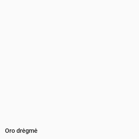
Laikas
00:00
01:00
02:00
03:00
04:00
Vėjas
(m/s)
3.5
3.81
3.39
3.5
4.11
Vėjo gūsis
(m/s)
7.11
7.86
7.06
7.03
8
Vėjo kryptis
(°)
VPV 246°
V 265°
VPV 252°
PV 225°
PV 217
Oro drėgmė