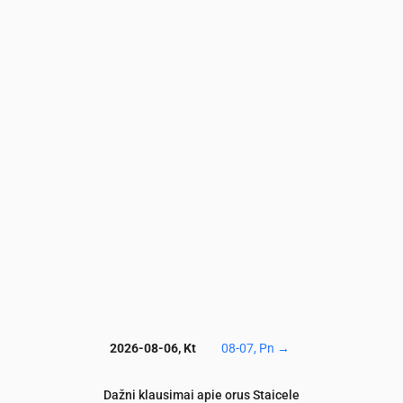
Laikas
00:00
01:00
02:00
03:00
04:00
05:00
PM2.5
(µg/m³)
5.9
6.7
6.9
6.8
7
8.1
PM10
(µg/m³)
7.6
8.7
9.8
8.7
8.5
11
Ozonas (O₃)
(µg/m³)
67
66
75
77
77
85
NO₂
(µg/m³)
1.4
1.5
2.1
1.6
1.2
1.1
SO₂
(µg/m³)
0.1
0.1
0.1
0.1
0.2
0.5
CO
(µg/m³)
148
153
151
144
138
138
2026-08-06, Kt
08-07, Pn
→
Dažni klausimai apie orus Staicele