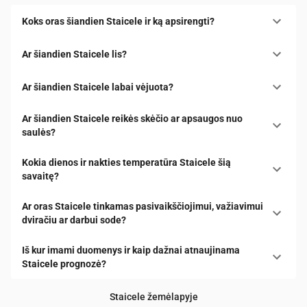
Koks oras šiandien Staicele ir ką apsirengti?
Ar šiandien Staicele lis?
Ar šiandien Staicele labai vėjuota?
Ar šiandien Staicele reikės skėčio ar apsaugos nuo
saulės?
Kokia dienos ir nakties temperatūra Staicele šią
savaitę?
Ar oras Staicele tinkamas pasivaikščiojimui, važiavimui
dviračiu ar darbui sode?
Iš kur imami duomenys ir kaip dažnai atnaujinama
Staicele prognozė?
Staicele žemėlapyje