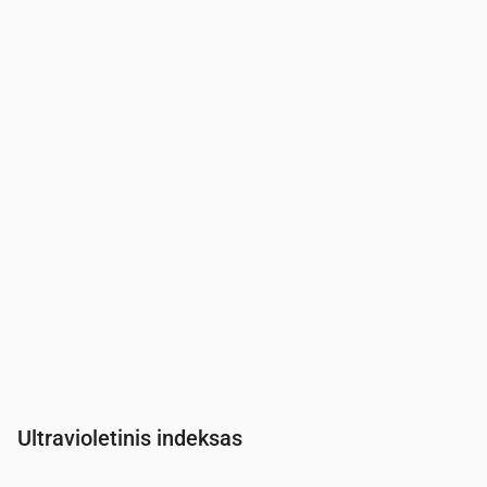
Laikas
00:00
01:00
02:00
03:00
04:00
05:00
06:00
Slėgis
(mm Hg)
758
758
758
758
758
758
758
Ultravioletinis indeksas