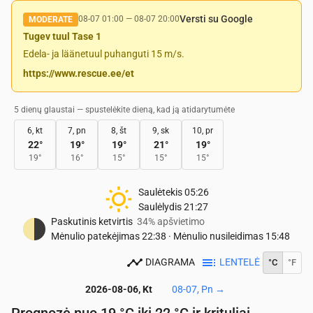
Versti su Google
08-07 01:00
—
08-07 20:00
MODERATE
Tugev tuul Tase 1
Edela- ja läänetuul puhanguti 15 m/s.
https://www.rescue.ee/et
5 dienų glaustai — spustelėkite dieną, kad ją atidarytumėte
6, kt
7, pn
8, št
9, sk
10, pr
22
°
19
°
19
°
21
°
19
°
19
°
16
°
15
°
15
°
15
°
Saulėtekis
05:26
Saulėlydis
21:27
Paskutinis ketvirtis
34% apšvietimo
Mėnulio patekėjimas
22:38
·
Mėnulio nusileidimas
15:48
DIAGRAMA
LENTELĖ
°C
°F
2026-08-06, Kt
08-07, Pn
→