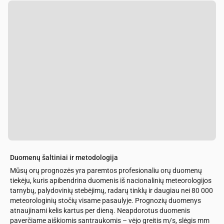
Duomenų šaltiniai ir metodologija
Mūsų orų prognozės yra paremtos profesionaliu orų duomenų
tiekėju, kuris apibendrina duomenis iš nacionalinių meteorologijos
tarnybų, palydovinių stebėjimų, radarų tinklų ir daugiau nei 80 000
meteorologinių stočių visame pasaulyje. Prognozių duomenys
atnaujinami kelis kartus per dieną. Neapdorotus duomenis
paverčiame aiškiomis santraukomis – vėjo greitis m/s, slėgis mm