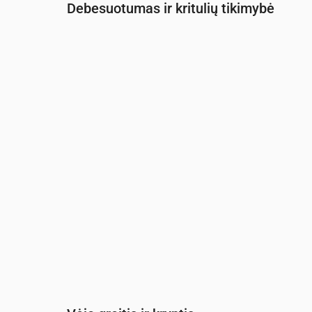
Debesuotumas ir kritulių tikimybė
Laikas
00:00
01:00
02:00
03:00
04
Debesuotumas
(%)
100
89
86
87
76
Lietaus tikimybė
(%)
48
43
39
36
27