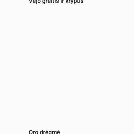
Vėjo greitis ir kryptis
Laikas
00:00
01:00
02:00
03:00
Vėjas
(m/s)
2.61
2.61
2.39
2.19
Vėjo gūsis
(m/s)
4.61
4.17
4.08
3.75
Vėjo kryptis
(°)
V 261°
V 268°
V 262°
VPV 255°
Oro drėgmė