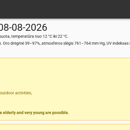
08-08-2026
ota, temperatūra nuo 12 °C iki 22 °C.
m/s). Oro drėgmė 39–97%, atmosferos slėgis 761–764 mm Hg, UV indeksas i
outdoor activities,
 elderly and very young are possible.