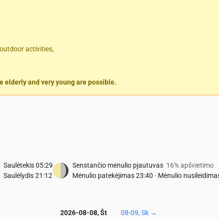
outdoor activities,
 elderly and very young are possible.
Saulėtekis
05:29
Senstančio mėnulio pjautuvas
16% apšvietimo
Saulėlydis
21:12
Mėnulio patekėjimas
23:40
·
Mėnulio nusileidima
2026-08-08, Št
08-09, Sk
→