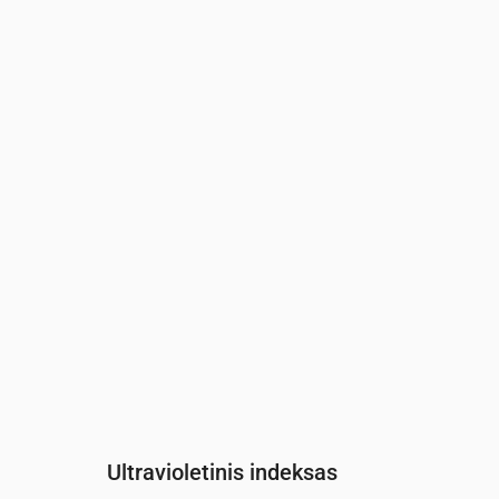
Laikas
00:00
01:00
02:00
03:00
04:00
0
Slėgis
(mm Hg)
761
761
761
761
762
7
Ultravioletinis indeksas