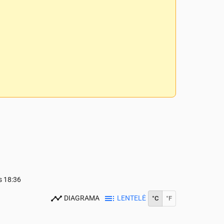
s
18:36
DIAGRAMA
LENTELĖ
°C
°F