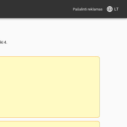
LT
Pašalinti reklamas
ki 4.