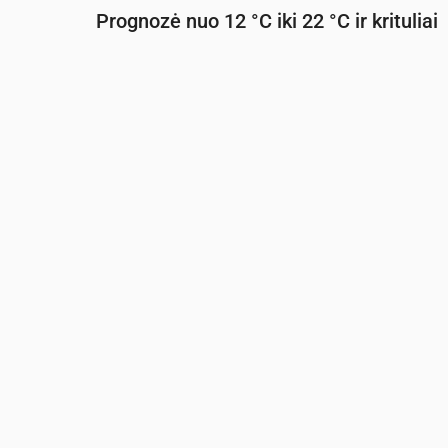
Prognozė nuo 12 °C iki 22 °C ir krituliai
Laikas
00:00
01:00
02:00
03:00
04:0
Temperatūra
(°C)
13
14
13
13
13
Krituliai
(mm/val.)
0.05
0.07
0.04
0.01
0.01