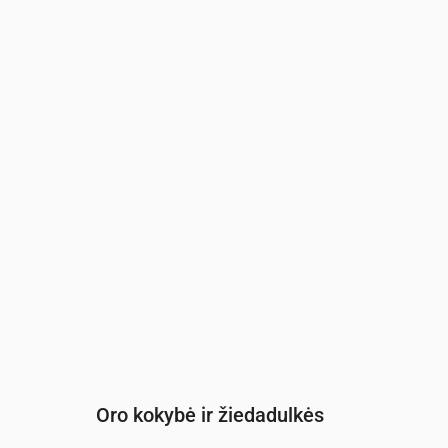
Laikas
00:00
01:00
02:00
03:00
04:00
05:
UV indeksas
0
0
0
0
0
0
Oro kokybė ir žiedadulkės