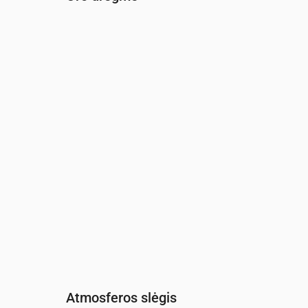
Laikas
00:00
01:00
02:00
03:00
04:00
05:0
Drėgmė
(%)
97
95
96
96
93
93
Atmosferos slėgis