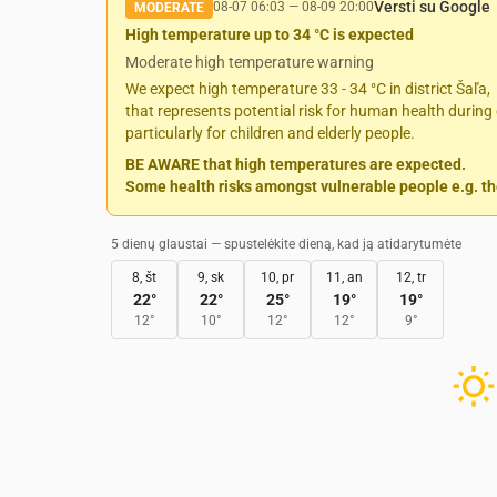
Versti su Google
08-07 06:03
—
08-09 20:00
MODERATE
High temperature up to 34 °C is expected
Moderate high temperature warning
We expect high temperature 33 - 34 °C in district Šaľa,
that represents potential risk for human health during 
particularly for children and elderly people.
BE AWARE that high temperatures are expected.
Some health risks amongst vulnerable people e.g. the
5 dienų glaustai — spustelėkite dieną, kad ją atidarytumėte
8, št
9, sk
10, pr
11, an
12, tr
22
°
22
°
25
°
19
°
19
°
12
°
10
°
12
°
12
°
9
°