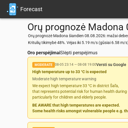
Forecast
Orų prognozė
Madona
Orų prognozė Madona šiandien 08.08.2026: mažai debesu
Kritulių tikimybė 48%. Vėjas iki 5.19 m/s (gūsiai 6.58 
Oro perspėjimai
Slėpti perspėjimus
Versti su Google
08-05 23:14
—
08-08 19:00
MODERATE
High temperature up to 33 °C is expected
Moderate high temperature warning
We expect high temperature 33 °C in district Šaľa,
that represents potential risk for human health during 
particularly for children and elderly people.
BE AWARE that high temperatures are expected.
Some health risks amongst vulnerable people e.g. the