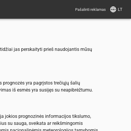
LT
Pašalinti reklamas
tidžiai jas perskaityti prieš naudojantis mūsų
 prognozės yra pagrįstos trečiųjų šalių
avimas iš esmės yra susijęs su neapibrėžtumu.
a jokios prognozinės informacijos tikslumo,
sius su sauga, sveikata ar reikšmingomis
iomis nacionalinėmis meteorologijos tarnybomis.