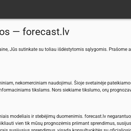
os — forecast.lv
aine, Jūs sutinkate su toliau išdėstytomis sąlygomis. Prašome a
eniniam, nekomerciniam naudojimui. Šioje svetainėje pateikiamos
k informaciniams tikslams. Nors siekiame tikslumo, orų prognoz
ais modeliais ir stebėjimų duomenimis. forecast.lv negarantuoj
kliauti vien tik mūsų prognozėmis priimant sprendimus, susiju
ais susijusius sprendimus, visada konsultuokitės su oficialios