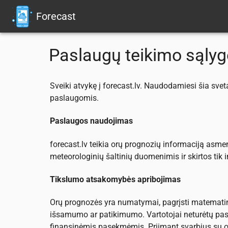
Forecast
Paslaugų teikimo sąlyg
Sveiki atvykę į forecast.lv. Naudodamiesi šia svet
paslaugomis.
Paslaugos naudojimas
forecast.lv teikia orų prognozių informaciją asm
meteorologinių šaltinių duomenimis ir skirtos ti
Tikslumo atsakomybės apribojimas
Orų prognozės yra numatymai, pagrįsti matematini
išsamumo ar patikimumo. Vartotojai neturėtų pasi
finansinėmis pasekmėmis. Priimant svarbius su or