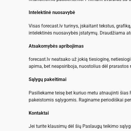
Intelektinė nuosavybė
Visas forecast.lv turinys, įskaitant tekstus, grafi
intelektinės nuosavybės įstatymų. Draudžiama atgam
Atsakomybės apribojimas
forecast.lv neatsako už jokią tiesioginę, netiesio
apima, bet neapsiriboja, nuostolius dėl prarastos
Sąlygų pakeitimai
Pasiliekame teisę bet kuriuo metu atnaujinti šia
pakeistomis sąlygomis. Raginame periodiškai perži
Kontaktai
Jei turite klausimų dėl šių Paslaugų teikimo sąl