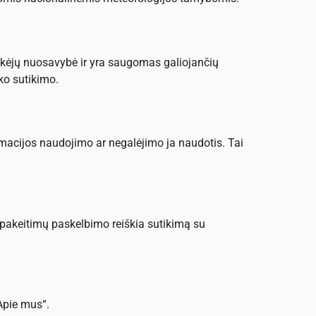
 tiekėjų nuosavybė ir yra saugomas galiojančių
ško sutikimo.
ormacijos naudojimo ar negalėjimo ja naudotis. Tai
 pakeitimų paskelbimo reiškia sutikimą su
Apie mus“.