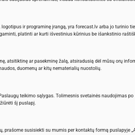
ką, logotipus ir programinę įrangą, yra forecast.lv arba jo turinio
inti, platinti ar kurti išvestinius kūrinius be išankstinio rašti
ginę, atsitiktinę ar pasekminę žalą, atsiradusią dėl mūsų orų inf
 naudos, duomenų ar kitų nematerialių nuostolių.
s Paslaugų teikimo sąlygas. Tolimesnis svetainės naudojimas po
ūrėti šį puslapį.
ygų, prašome susisiekti su mumis per kontaktų formą puslapyje „