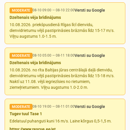
Versti su Google
08-10 09:00
—
08-10 22:00
MODERATE
Dzeltenais vēja brīdinājums
10.08.2026. priekšpusdienā Rīgas līcī dienvidu,
dienvidrietumu vējš pastiprināsies brāzmās līdz 15-17 m/s.
Viļņu augstums 1.0-1.5 m.
Versti su Google
08-10 05:00
—
08-11 18:00
MODERATE
Dzeltenais vēja brīdinājums
10.08.2026. no rīta Baltijas jūras centrālajā daļā dienvidu,
dienvidrietumu vējš pastiprināsies brāzmās līdz 15-18 m/s.
Naktī uz 11.08. vējš iegriezīsies no rietumiem,
ziemeļrietumiem. Viļņu augstums 1.0-2.0 m.
Versti su Google
08-10 19:00
—
08-11 01:00
MODERATE
Tugev tuul Tase 1
Edelatuul puhanguti kuni 16 m/s. Laine kõrgus 0,5-1,5 m.
https://www.rescue.ee/et