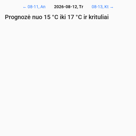
←
08-11, An
2026-08-12, Tr
08-13, Kt
→
Prognozė nuo 15 °C iki 17 °C ir krituliai
Laikas
00:00
01:00
02:00
03:00
04:00
05:00
06:
Temperatūra
(°C)
15
16
16
16
15
15
15
Krituliai
(mm/val.)
0.06
0.02
0.02
0.08
0.09
0.11
0.0