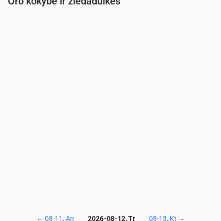
Oro kokybė ir žiedadulkės
Laikas
00:00
01:00
02:00
03:00
04:00
05:00
PM2.5
(µg/m³)
1.5
1.6
1.6
1.5
1.5
1.4
PM10
(µg/m³)
3.9
3.8
3.2
2.9
2.8
2.6
Ozonas (O₃)
(µg/m³)
62
64
66
66
65
65
NO₂
(µg/m³)
0.4
0.4
0.4
0.3
0.3
0.3
SO₂
(µg/m³)
0
0
0.1
0.1
0.1
0.1
CO
(µg/m³)
118
120
122
124
124
124
←
08-11, An
2026-08-12, Tr
08-13, Kt
→