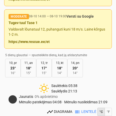
Versti su Google
08-10 14:00
—
08-10 19:00
MODERATE
Tugev tuul Tase 1
Valdavalt lõunatuul 12, puhanguti kuni 18 m/s. Laine kõrgus
1-2 m.
https://www.rescue.ee/et
5 dienų glaustai — spustelėkite dieną, kad ją atidarytumėte
10, pr
11, an
12, tr
13, kt
14, pn
23
°
18
°
17
°
18
°
20
°
16
°
15
°
15
°
14
°
14
°
Saulėtekis
05:38
Saulėlydis
21:13
Jaunatis
0% apšvietimo
Mėnulio patekėjimas
04:08
·
Mėnulio nusileidimas
21:09
DIAGRAMA
LENTELĖ
°C
°F