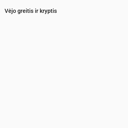
Vėjo greitis ir kryptis
Laikas
00:00
01:00
02:00
03:00
04:00
Vėjas
(m/s)
8.81
8.89
8.61
8.5
8.81
Vėjo gūsis
(m/s)
12.44
12.5
11.97
12.03
13.08
Vėjo kryptis
(°)
ŠV 324°
ŠV 325°
ŠŠV 328°
ŠV 320°
ŠV 319