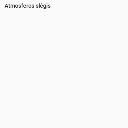
Atmosferos slėgis
Laikas
00:00
01:00
02:00
03:00
04:00
05:00
06:00
Slėgis
(mm Hg)
762
762
763
763
764
764
764