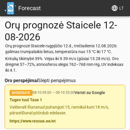
Forecast
LT
Orų prognozė
Staicele
12-
08-2026
Orų prognozė Staicele rugpjūčio 12 d., trečiadienis 12.08.2026:
galimas trumpalaikis lietus, temperatūra nuo 15 °C iki 17 °C.
Kritulių tikimybė 39%. Vėjas iki 9.39 m/s (gūsiai 13.28 m/s). Oro
drėgmė 57–72%, atmosferos slėgis 762–768 mm Hg, UV indeksas
iki 4.1.
Oro perspėjimai
Slėpti perspėjimus
Versti su Google
08-10 09:00
—
08-10 20:00
MODERATE
Tugev tuul Tase 1
Valdavalt lõunatuul puhanguti 15, rannikul kuni 18 m/s,
pärastlõunal pöördub edelasse.
https://www.rescue.ee/et