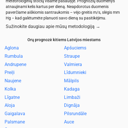
meteorologinių stočių visame pasaulyje. Prognozių duomenys
atnaujinami kelis kartus per dieną. Neapdorotus duomenis
paverčiame aiškiomis santraukomis – vėjo greitis m/s, slėgis mm
Hg – kad galėtumėte planuoti savo dieną su pasitikėjimu.
Sužinokite daugiau apie mūsų metodologiją
→
Orų prognozė kitiems Latvijos miestams
Aglona
Apšuciems
Rumbula
Straupe
Andrupene
Valmiera
Preiļi
Līdumnieki
Naujene
Mālpils
Kolka
Kadaga
Līgatne
Limbaži
Aloja
Dignāja
Gaigalava
Pilsrundāle
Palsmane
Auce