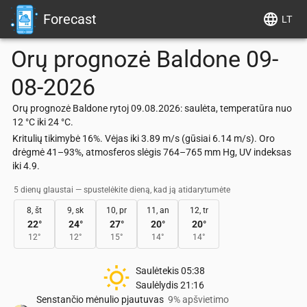
Forecast
LT
Orų prognozė
Baldone
09-
08-2026
Orų prognozė Baldone rytoj 09.08.2026: saulėta, temperatūra nuo
12 °C iki 24 °C.
Kritulių tikimybė 16%. Vėjas iki 3.89 m/s (gūsiai 6.14 m/s). Oro
drėgmė 41–93%, atmosferos slėgis 764–765 mm Hg, UV indeksas
iki 4.9.
5 dienų glaustai — spustelėkite dieną, kad ją atidarytumėte
8, št
9, sk
10, pr
11, an
12, tr
22
°
24
°
27
°
20
°
20
°
12
°
12
°
15
°
14
°
14
°
Saulėtekis
05:38
Saulėlydis
21:16
Senstančio mėnulio pjautuvas
9% apšvietimo