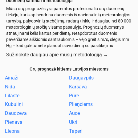
Duomenų šaltiniai ir metodologija
Mūsų orų prognozės yra paremtos profesionaliu orų duomenų
tiekėju, kuris apibendrina duomenis iš nacionalinių meteorologijos
tarnybų, palydovinių stebėjimų, radarų tinklų ir daugiau nei 80 000
meteorologinių stočių visame pasaulyje. Prognozių duomenys
atnaujinami kelis kartus per dieną. Neapdorotus duomenis
paverčiame aiškiomis santraukomis – vėjo greitis m/s, slėgis mm
Hg – kad galėtumėte planuoti savo dieną su pasitikėjimu.
Sužinokite daugiau apie mūsų metodologiją
→
Orų prognozė kitiems Latvijos miestams
Ainaži
Daugavpils
Nida
Kārsava
Lilaste
Pūre
Kubuliņi
Plieņciems
Daudzeva
Auce
Pienava
Ukri
Liepna
Taperi