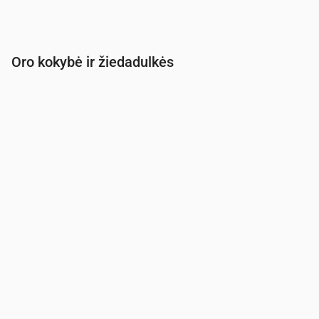
Oro kokybė ir žiedadulkės
Laikas
00:00
01:00
02:00
03:00
04:00
05:00
PM2.5
(µg/m³)
5
5
5.1
5.3
5.6
6.1
PM10
(µg/m³)
8.4
8.8
9.6
9.6
9.6
9.4
Ozonas (O₃)
(µg/m³)
58
53
53
51
48
45
NO₂
(µg/m³)
4
4.2
3.6
3.8
3.7
3.9
SO₂
(µg/m³)
0.4
0.4
0.4
0.4
0.4
0.4
CO
(µg/m³)
135
136
135
133
131
130