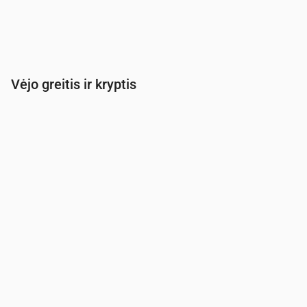
Vėjo greitis ir kryptis
Laikas
00:00
01:00
02:00
03:00
04:00
Vėjas
(m/s)
3.31
2.89
2.69
2.61
2.61
Vėjo gūsis
(m/s)
6.14
5.39
5.17
4.97
5.03
Vėjo kryptis
(°)
VPV 258°
VPV 242°
PV 227°
PV 221°
PV 21