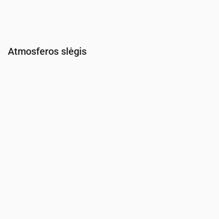
Atmosferos slėgis
Laikas
00:00
01:00
02:00
03:00
04:00
05:00
06:00
Slėgis
(mm Hg)
764
764
764
764
764
764
764