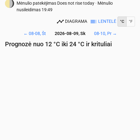
Mėnulio patekėjimas
Does not rise today
·
Mėnulio
nusileidimas
19:49
DIAGRAMA
LENTELĖ
°C
°F
←
08-08, Št
2026-08-09, Sk
08-10, Pr
→
Prognozė nuo 12 °C iki 24 °C ir krituliai
Laikas
00:00
01:00
02:00
03:00
04:00
05:00
06:
Temperatūra
(°C)
14
13
13
13
12
12
12
Krituliai
(mm/val.)
0
0
0
0
0
0
0