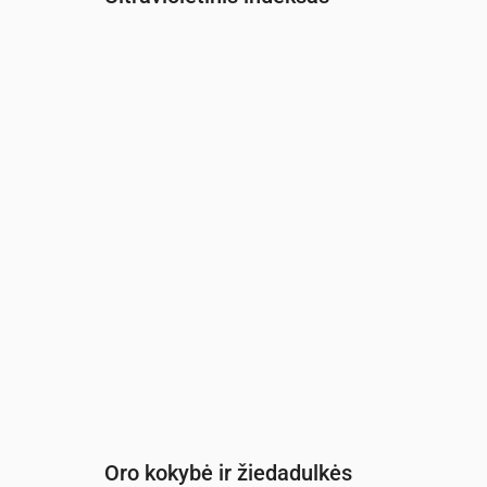
Laikas
00:00
01:00
02:00
03:00
04:00
05:
UV indeksas
0
0
0
0
0
0
Oro kokybė ir žiedadulkės