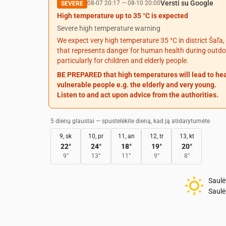
Versti su Google
08-07 20:17
—
08-10 20:00
SEVERE
High temperature up to 35 °C is expected
Severe high temperature warning
We expect very high temperature 35 °C in district Šaľa,
that represents danger for human health during outdoor
particularly for children and elderly people.
BE PREPARED that high temperatures will lead to he
vulnerable people e.g. the elderly and very young.
Listen to and act upon advice from the authorities.
5 dienų glaustai — spustelėkite dieną, kad ją atidarytumėte
9, sk
10, pr
11, an
12, tr
13, kt
22
°
24
°
18
°
19
°
20
°
9
°
13
°
11
°
9
°
8
°
Saulė
Saulė