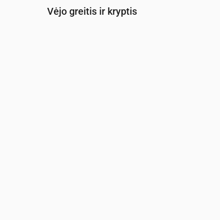
Vėjo greitis ir kryptis
Laikas
00:00
01:00
02:00
0
Vėjas
(m/s)
2.31
2.31
2.5
2.
Vėjo gūsis
(m/s)
4.83
4.83
5.25
5
Vėjo kryptis
(°)
VŠV 290°
VŠV 285°
VŠV 284°
V