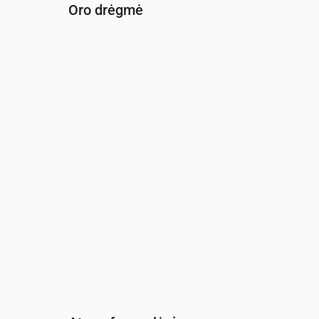
Oro drėgmė
Laikas
00:00
01:00
02:00
03:00
04:00
05:0
Drėgmė
(%)
95
95
95
95
95
95