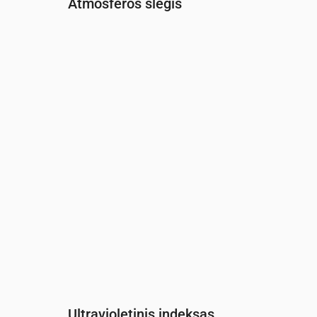
Atmosferos slėgis
Laikas
00:00
01:00
02:00
03:00
04:00
0
Slėgis
(mm Hg)
765
766
766
767
767
7
Ultravioletinis indeksas