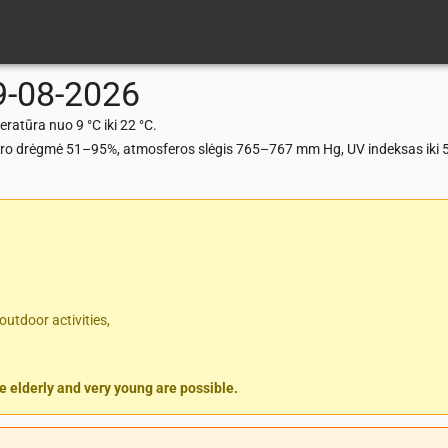
9-08-2026
ratūra nuo 9 °C iki 22 °C.
). Oro drėgmė 51–95%, atmosferos slėgis 765–767 mm Hg, UV indeksas iki 5
outdoor activities,
 elderly and very young are possible.