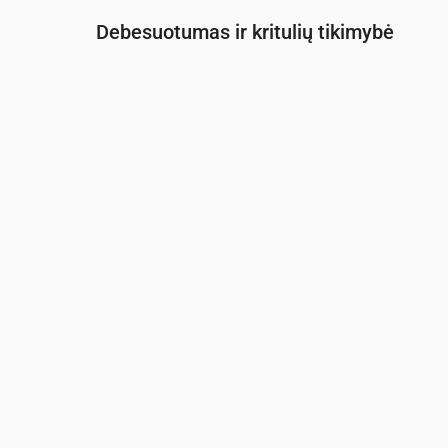
Debesuotumas ir kritulių tikimybė
Laikas
00:00
01:00
02:00
03:00
04
Debesuotumas
(%)
7
9
2
2
3
Lietaus tikimybė
(%)
20
20
20
19
19