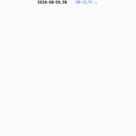
2026-08-09, Sk
08-10, Pr
→
Temperatūra & Krituliai
0
05:00
06:00
07:00
08:00
09:00
10:00
11:00
12:00
13:00
14:0
9
9
11
13
15
17
19
20
21
22
0
0
0
0
0
0
0
0
0
0