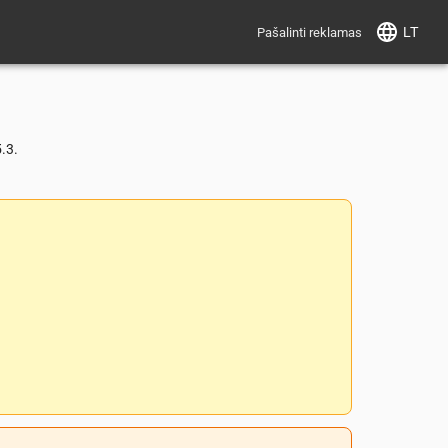
LT
Pašalinti reklamas
.3.