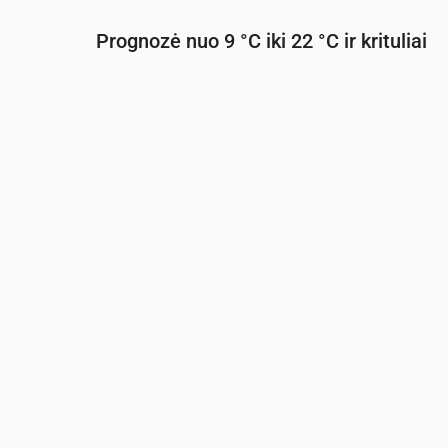
Prognozė nuo 9 °C iki 22 °C ir krituliai
Laikas
00:00
01:00
02:00
03:00
04:0
Temperatūra
(°C)
13
12
11
11
10
Krituliai
(mm/val.)
0
0
0
0
0