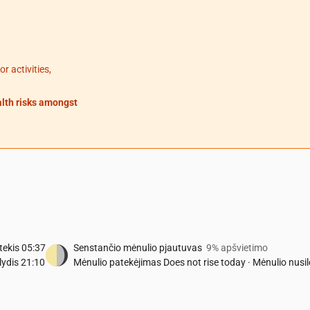
 activities,
alth risks amongst
tekis
05:37
Senstančio mėnulio pjautuvas
9% apšvietimo
lydis
21:10
Mėnulio patekėjimas
Does not rise today
·
Mėnulio nusi