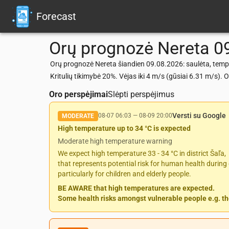
Forecast
Orų prognozė
Nereta
0
Orų prognozė Nereta šiandien 09.08.2026: saulėta, tempe
Kritulių tikimybė 20%. Vėjas iki 4 m/s (gūsiai 6.31 m/s
Oro perspėjimai
Slėpti perspėjimus
Versti su Google
08-07 06:03
—
08-09 20:00
MODERATE
High temperature up to 34 °C is expected
Moderate high temperature warning
We expect high temperature 33 - 34 °C in district Šaľa,
that represents potential risk for human health during 
particularly for children and elderly people.
BE AWARE that high temperatures are expected.
Some health risks amongst vulnerable people e.g. the