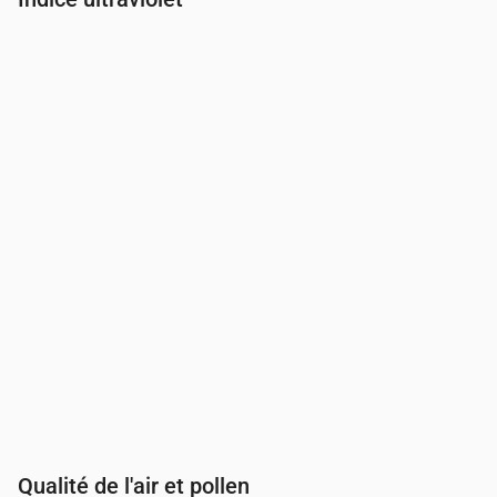
Heure
00:00
01:00
02:00
03:00
04:00
05:00
06:00
07:00
Indice UV
0
0
0
0
0
0
0
0.3
Qualité de l'air et pollen