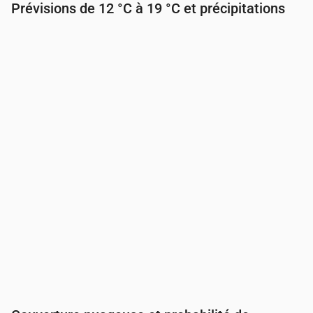
Prévisions de 12 °C à 19 °C et précipitations
Heure
00:00
01:00
02:00
03:00
04:00
05:00
Température
(°C)
13
13
12
12
12
12
Précipitations
(mm/h)
0
0.02
0
0
0
0