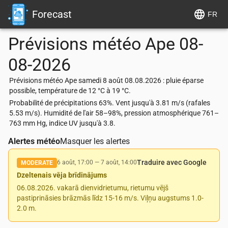
Forecast
FR
Prévisions météo
Ape
08-
08-2026
Prévisions météo Ape samedi 8 août 08.08.2026 : pluie éparse
possible, température de 12 °C à 19 °C.
Probabilité de précipitations 63%. Vent jusqu'à 3.81 m/s (rafales
5.53 m/s). Humidité de l'air 58–98%, pression atmosphérique 761–
763 mm Hg, indice UV jusqu'à 3.8.
Alertes météo
Masquer les alertes
Traduire avec Google
6 août, 17:00
—
7 août, 14:00
MODERATE
Dzeltenais vēja brīdinājums
06.08.2026. vakarā dienvidrietumu, rietumu vējš
pastiprināsies brāzmās līdz 15-16 m/s. Viļņu augstums 1.0-
2.0 m.