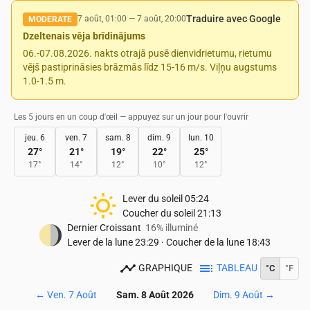
Traduire avec Google
7 août, 01:00
—
7 août, 20:00
MODERATE
Dzeltenais vēja brīdinājums
06.-07.08.2026. nakts otrajā pusē dienvidrietumu, rietumu
vējš pastiprināsies brāzmās līdz 15-16 m/s. Viļņu augstums
1.0-1.5 m.
Les 5 jours en un coup d'œil — appuyez sur un jour pour l'ouvrir
jeu. 6
ven. 7
sam. 8
dim. 9
lun. 10
27
°
21
°
19
°
22
°
25
°
17
°
14
°
12
°
10
°
12
°
Lever du soleil
05:24
Coucher du soleil
21:13
Dernier Croissant
16% illuminé
Lever de la lune
23:29
·
Coucher de la lune
18:43
GRAPHIQUE
TABLEAU
°C
°F
←
Ven. 7 Août
Sam. 8 Août 2026
Dim. 9 Août
→