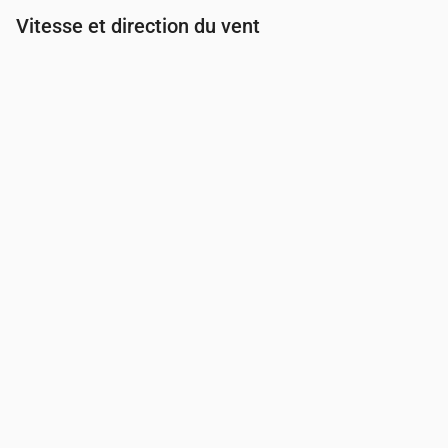
Vitesse et direction du vent
Heure
00:00
01:00
02:00
03:00
Vent
(m/s)
3.11
2.89
2.61
2.39
Rafale de vent
(m/s)
5.33
5.08
4.58
4.14
Direction du vent
(°)
O 262°
OSO 252°
OSO 245°
OSO 252°