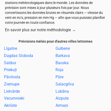
stations météorologiques dans le monde. Les données de
prévision sont mises à jour plusieurs fois par jour. Nous
convertissons les données brutes en résumés clairs — vitesse du
vent en m/s, pression en mm Hg — afin que vous puissiez planifier
votre journée en toute confiance.
En savoir plus sur notre méthodologie
→
Prévisions météo pour d'autres villes lettonnes
Līgatne
Gulbene
Dagdas Sloboda
Barkava
Saldus
Bauska
Priekuļi
Roja
Pāvilosta
Pūre
Ziemupe
Salacgrīva
Lielvārde
Lubāna
Vecumnieki
Aizpute
Aknīste
Armaņi