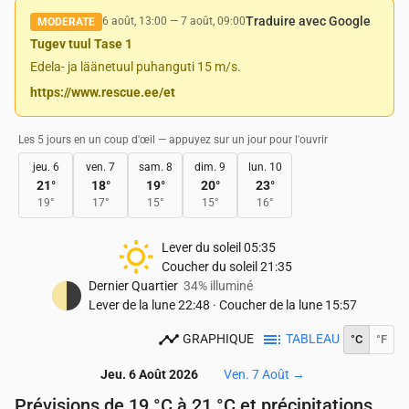
Traduire avec Google
6 août, 13:00
—
7 août, 09:00
MODERATE
Tugev tuul Tase 1
Edela- ja läänetuul puhanguti 15 m/s.
https://www.rescue.ee/et
Les 5 jours en un coup d'œil — appuyez sur un jour pour l'ouvrir
jeu. 6
ven. 7
sam. 8
dim. 9
lun. 10
21
°
18
°
19
°
20
°
23
°
19
°
17
°
15
°
15
°
16
°
Lever du soleil
05:35
Coucher du soleil
21:35
Dernier Quartier
34% illuminé
Lever de la lune
22:48
·
Coucher de la lune
15:57
GRAPHIQUE
TABLEAU
°C
°F
Jeu. 6 Août 2026
Ven. 7 Août
→
Prévisions de 19 °C à 21 °C et précipitations