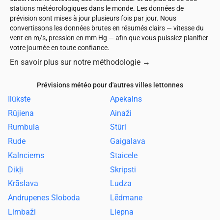
stations météorologiques dans le monde. Les données de
prévision sont mises à jour plusieurs fois par jour. Nous
convertissons les données brutes en résumés clairs — vitesse du
vent en m/s, pression en mm Hg — afin que vous puissiez planifier
votre journée en toute confiance.
En savoir plus sur notre méthodologie
→
Prévisions météo pour d'autres villes lettonnes
Ilūkste
Apekalns
Rūjiena
Ainaži
Rumbula
Stūri
Rude
Gaigalava
Kalnciems
Staicele
Dikļi
Skripsti
Krāslava
Ludza
Andrupenes Sloboda
Lēdmane
Limbaži
Liepna