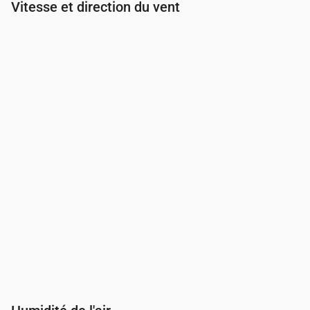
Vitesse et direction du vent
Heure
00:00
01:00
02:00
03:00
Vent
(m/s)
3.61
3.69
4.5
5.31
Rafale de vent
(m/s)
7.56
7.78
8.86
9.72
Direction du vent
(°)
SSO 213°
SSO 201°
SSO 200°
SSO 208