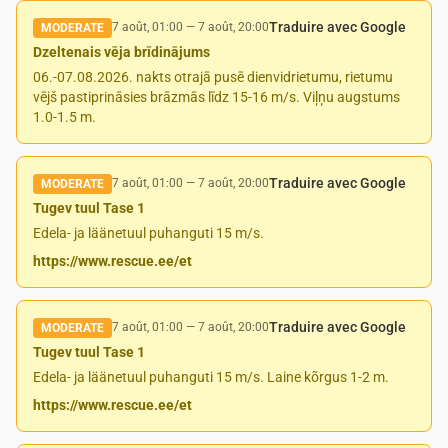
Traduire avec Google
7 août, 01:00
—
7 août, 20:00
MODERATE
Dzeltenais vēja brīdinājums
06.-07.08.2026. nakts otrajā pusē dienvidrietumu, rietumu
vējš pastiprināsies brāzmās līdz 15-16 m/s. Viļņu augstums
1.0-1.5 m.
Traduire avec Google
7 août, 01:00
—
7 août, 20:00
MODERATE
Tugev tuul Tase 1
Edela- ja läänetuul puhanguti 15 m/s.
https://www.rescue.ee/et
Traduire avec Google
7 août, 01:00
—
7 août, 20:00
MODERATE
Tugev tuul Tase 1
Edela- ja läänetuul puhanguti 15 m/s. Laine kõrgus 1-2 m.
https://www.rescue.ee/et