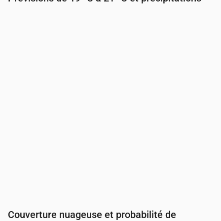
Heure
00:00
01:00
02:00
03:00
04:00
05:00
Température
(°C)
19
19
19
20
19
19
Précipitations
(mm/h)
0
0
0
0
0
0
Couverture nuageuse et probabilité de