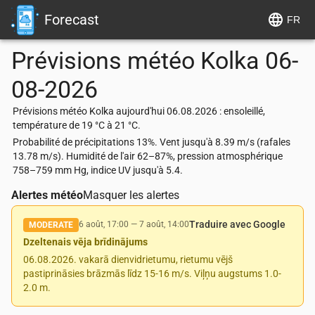
Forecast
FR
Prévisions météo
Kolka
06-
08-2026
Prévisions météo Kolka aujourd'hui 06.08.2026 : ensoleillé,
température de 19 °C à 21 °C.
Probabilité de précipitations 13%. Vent jusqu'à 8.39 m/s (rafales
13.78 m/s). Humidité de l'air 62–87%, pression atmosphérique
758–759 mm Hg, indice UV jusqu'à 5.4.
Alertes météo
Masquer les alertes
Traduire avec Google
6 août, 17:00
—
7 août, 14:00
MODERATE
Dzeltenais vēja brīdinājums
06.08.2026. vakarā dienvidrietumu, rietumu vējš
pastiprināsies brāzmās līdz 15-16 m/s. Viļņu augstums 1.0-
2.0 m.