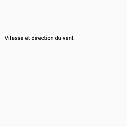
Vitesse et direction du vent
Heure
00:00
01:00
02:00
03:00
Vent
(m/s)
3
2.89
2.61
2.31
Rafale de vent
(m/s)
5.33
5.14
4.58
4.11
Direction du vent
(°)
OSO 257°
OSO 256°
OSO 253°
OSO 25