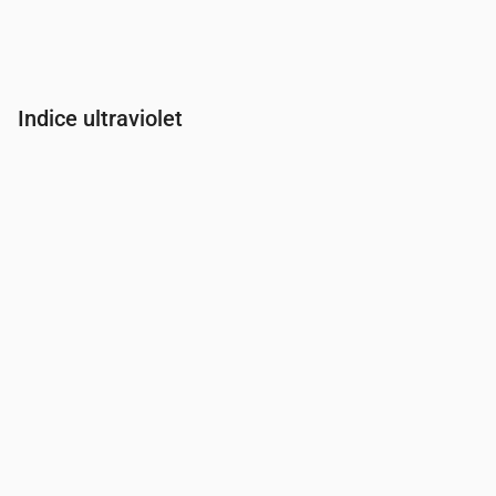
Indice ultraviolet
Heure
00:00
01:00
02:00
03:00
04:00
05:00
06:00
07:00
Indice UV
0
0
0
0
0
0
0
0.3