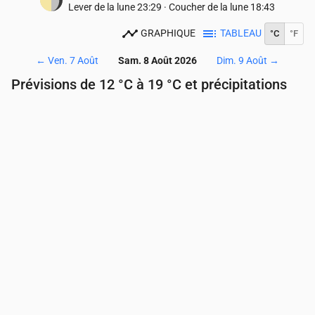
Lever de la lune
23:29
·
Coucher de la lune
18:43
GRAPHIQUE
TABLEAU
°C
°F
←
Ven. 7 Août
Sam. 8 Août 2026
Dim. 9 Août
→
Prévisions de 12 °C à 19 °C et précipitations
Heure
00:00
01:00
02:00
03:00
04:00
05:00
Température
(°C)
13
13
13
12
12
12
Précipitations
(mm/h)
0
0
0
0
0
0