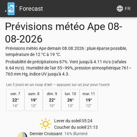
Forecast
FR
Prévisions météo
Ape
08-
08-2026
Prévisions météo Ape demain 08.08.2026 : pluie éparse possible,
température de 12 °C à 19 °C.
Probabilité de précipitations 67%. Vent jusqu'à 4.11 m/s (rafales
6.64 m/s). Humidité de l'air 55–99%, pression atmosphérique 761–
763 mm Hg, indice UV jusqu'à 4.3.
Les 5 jours en un coup d'œil — appuyez sur un jour pour l'ouvrir
ven. 7
sam. 8
dim. 9
lun. 10
mar. 11
22
°
19
°
22
°
26
°
19
°
14
°
12
°
10
°
13
°
12
°
Lever du soleil
05:24
Coucher du soleil
21:13
Dernier Croissant
16% illuminé