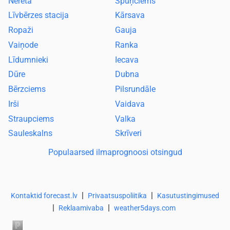
Nereta
Spuņciems
Līvbērzes stacija
Kārsava
Ropaži
Gauja
Vaiņode
Ranka
Līdumnieki
Iecava
Dūre
Dubna
Bērzciems
Pilsrundāle
Irši
Vaidava
Straupciems
Valka
Sauleskalns
Skrīveri
Populaarsed ilmaprognoosi otsingud
|
|
Kontaktid forecast.lv
Privaatsuspoliitika
Kasutustingimused
|
|
Reklaamivaba
weather5days.com