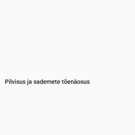
Pilvisus ja sademete tõenäosus
Aeg
00:00
01:00
02:00
03:00
04:00
05:00
Pilvisus
(%)
86
80
83
79
71
83
Vihma tõenäosus
(%)
31
26
29
26
20
31