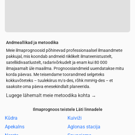
Andmeallikad ja metoodika
Meie ilmaprognoosid põhinevad professionaalsel ilmaandmete
pakkujal, mis koondab andmeid riiklikelt ilmateenistustelt,
satelliidivaatlustelt, radarivõrkudelt ja enam kui 80 000
ilmajaamalt üle maailma. Prognoosiandmeid uuendatakse mitu
korda päevas. Me teisendame toorandmed selgeteks
kokkuvõteteks – tuulekiirus m/s-des, rõhk mmHg-des – et
saaksite oma päeva enesekindlalt planeerida.
Lugege lähemalt meie metoodika kohta
→
Ilmaprognoos teistele Läti linnadele
Kūdra
Kuiviži
Apekalns
Aglonas stacija