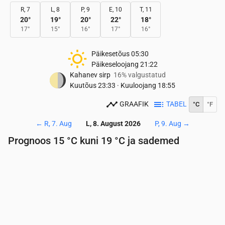
R, 7
L, 8
P, 9
E, 10
T, 11
20
°
19
°
20
°
22
°
18
°
17
°
15
°
16
°
17
°
16
°
Päikesetõus
05:30
Päikeseloojang
21:22
Kahanev sirp
16% valgustatud
Kuutõus
23:33
·
Kuuloojang
18:55
GRAAFIK
TABEL
°C
°F
←
R, 7. Aug
L, 8. August 2026
P, 9. Aug
→
Prognoos 15 °C kuni 19 °C ja sademed
Aeg
00:00
01:00
02:00
03:00
04:00
05:00
06:
Temperatuur
(°C)
16
16
16
16
15
15
15
Sademed
(mm/h)
0.1
0.07
0.09
0.07
0.01
0.1
0.0