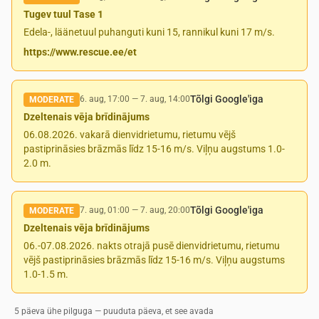
Tugev tuul Tase 1
Edela-, läänetuul puhanguti kuni 15, rannikul kuni 17 m/s.
https://www.rescue.ee/et
Tõlgi Google'iga
6. aug, 17:00
—
7. aug, 14:00
MODERATE
Dzeltenais vēja brīdinājums
06.08.2026. vakarā dienvidrietumu, rietumu vējš
pastiprināsies brāzmās līdz 15-16 m/s. Viļņu augstums 1.0-
2.0 m.
Tõlgi Google'iga
7. aug, 01:00
—
7. aug, 20:00
MODERATE
Dzeltenais vēja brīdinājums
06.-07.08.2026. nakts otrajā pusē dienvidrietumu, rietumu
vējš pastiprināsies brāzmās līdz 15-16 m/s. Viļņu augstums
1.0-1.5 m.
5 päeva ühe pilguga — puuduta päeva, et see avada