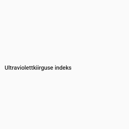
Ultraviolettkiirguse indeks
Aeg
00:00
01:00
02:00
03:00
04:00
05:00
06:00
07:0
UV-indeks
0
0
0
0
0
0
0
0.2