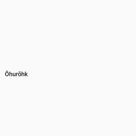
Õhurõhk
Aeg
00:00
01:00
02:00
03:00
04:00
05:00
06:00
Rõhk
(mm Hg)
761
761
761
761
761
761
761