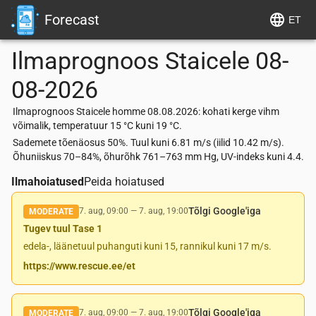
Forecast
ET
Ilmaprognoos
Staicele
08-
08-2026
Ilmaprognoos Staicele homme 08.08.2026: kohati kerge vihm
võimalik, temperatuur 15 °C kuni 19 °C.
Sademete tõenäosus 50%. Tuul kuni 6.81 m/s (iilid 10.42 m/s).
Õhuniiskus 70–84%, õhurõhk 761–763 mm Hg, UV-indeks kuni 4.4.
Ilmahoiatused
Peida hoiatused
Tõlgi Google'iga
7. aug, 09:00
—
7. aug, 19:00
MODERATE
Tugev tuul Tase 1
edela-, läänetuul puhanguti kuni 15, rannikul kuni 17 m/s.
https://www.rescue.ee/et
Tõlgi Google'iga
7. aug, 09:00
—
7. aug, 19:00
MODERATE