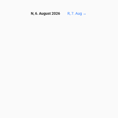
N, 6. August 2026
R, 7. Aug
→
Temperatuur & Sademed
0
05:00
06:00
07:00
08:00
09:00
10:00
11:00
12:00
13:00
14:0
19
19
20
20
19
19
22
28
29
29
0
0
0
2.26
0.4
0
0.43
0
0
0