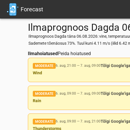
Forecast
Ilmaprognoos
Dagda
0
Ilmaprognoos Dagda täna 06.08.2026: vine, temperatuur 
Sademete tõenäosus 73%. Tuul kuni 4.11 m/s (iilid 6.4
Ilmahoiatused
Peida hoiatused
Tõlgi Google'ig
6. aug, 21:00
—
7. aug, 09:00
MODERATE
Wind
Tõlgi Google'ig
6. aug, 09:00
—
7. aug, 09:00
MODERATE
Rain
Tõlgi Google'ig
6. aug, 09:00
—
7. aug, 21:00
MODERATE
Thunderstorms