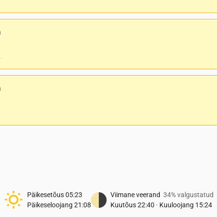
a
.
a
Päikesetõus
05:23
Viimane veerand
34% valgustatud
Päikeseloojang
21:08
Kuutõus
22:40
·
Kuuloojang
15:24