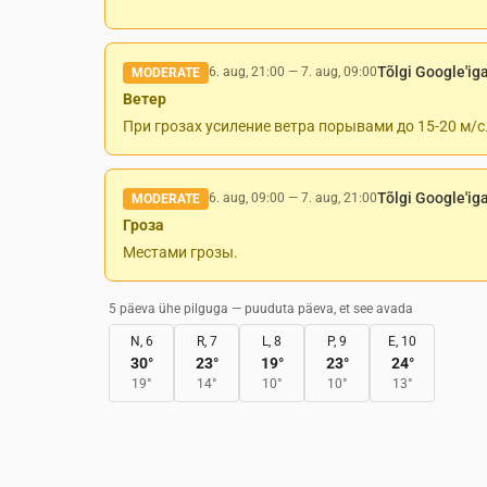
Tõlgi Google'ig
6. aug, 21:00
—
7. aug, 09:00
MODERATE
Ветер
При грозах усиление ветра порывами до 15-20 м/с
Tõlgi Google'ig
6. aug, 09:00
—
7. aug, 21:00
MODERATE
Гроза
Местами грозы.
5 päeva ühe pilguga — puuduta päeva, et see avada
N, 6
R, 7
L, 8
P, 9
E, 10
30
°
23
°
19
°
23
°
24
°
19
°
14
°
10
°
10
°
13
°