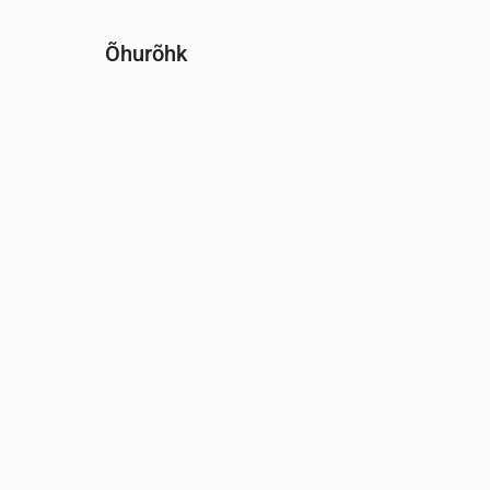
Õhurõhk
Aeg
00:00
01:00
02:00
03:00
04:00
0
Rõhk
(mm Hg)
761
761
761
761
760
7