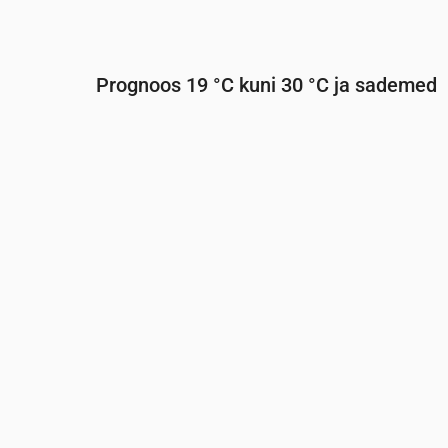
Prognoos 19 °C kuni 30 °C ja sademed
Aeg
00:00
01:00
02:00
03:00
04:0
Temperatuur
(°C)
20
20
19
19
19
Sademed
(mm/h)
0
0
0
0
0