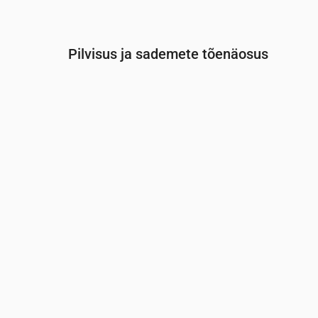
Pilvisus ja sademete tõenäosus
Aeg
00:00
01:00
02:00
03:00
0
Pilvisus
(%)
11
13
8
9
1
Vihma tõenäosus
(%)
15
15
20
20
2