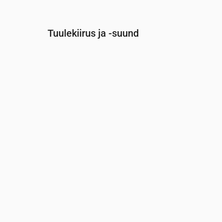
Tuulekiirus ja -suund
Aeg
00:00
01:00
02:00
Tuul
(m/s)
1.89
1.81
1.81
Tuuleiil
(m/s)
4
3.78
3.78
Tuule suund
(°)
WSW 257°
WSW 247°
WSW 245°