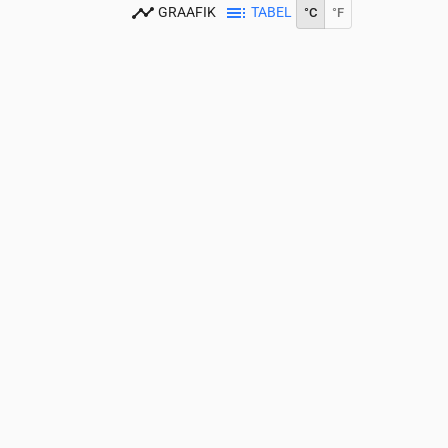
GRAAFIK
TABEL
°C
°F
0
15:00
16:00
17:00
18:00
19:00
20:00
21:00
22:00
23:00
30
30
28
26
26
24
22
20
20
0
0
0.16
0
0.35
0.07
0.34
0.31
0.5