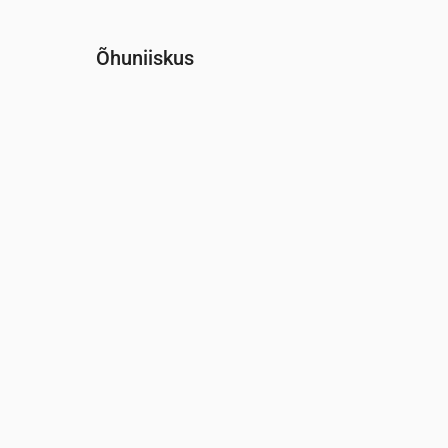
Õhuniiskus
Aeg
00:00
01:00
02:00
03:00
04:00
05:0
Niiskus
(%)
91
93
94
96
96
96