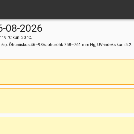
6-08-2026
19 °C kuni 30 °C.
2 m/s). Õhuniiskus 46–98%, õhurõhk 758–761 mm Hg, UV-indeks kuni 5.2.
a
a
a