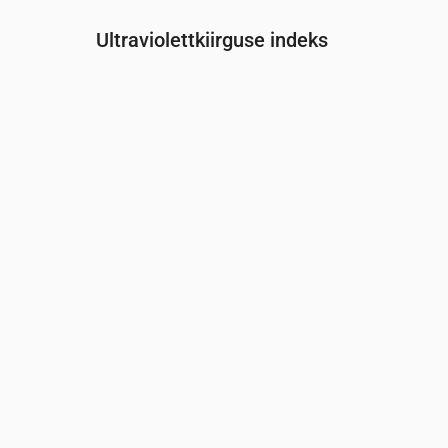
Ultraviolettkiirguse indeks
Aeg
00:00
01:00
02:00
03:00
04:00
05:00
UV-indeks
0
0
0
0
0
0