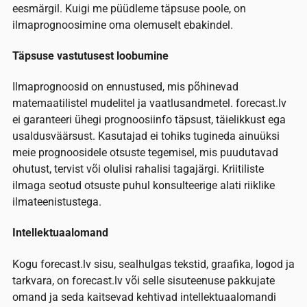
eesmärgil. Kuigi me püüdleme täpsuse poole, on
ilmaprognoosimine oma olemuselt ebakindel.
Täpsuse vastutusest loobumine
Ilmaprognoosid on ennustused, mis põhinevad
matemaatilistel mudelitel ja vaatlusandmetel. forecast.lv
ei garanteeri ühegi prognoosiinfo täpsust, täielikkust ega
usaldusväärsust. Kasutajad ei tohiks tugineda ainuüksi
meie prognoosidele otsuste tegemisel, mis puudutavad
ohutust, tervist või olulisi rahalisi tagajärgi. Kriitiliste
ilmaga seotud otsuste puhul konsulteerige alati riiklike
ilmateenistustega.
Intellektuaalomand
Kogu forecast.lv sisu, sealhulgas tekstid, graafika, logod ja
tarkvara, on forecast.lv või selle sisuteenuse pakkujate
omand ja seda kaitsevad kehtivad intellektuaalomandi