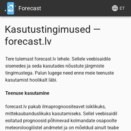
Forecast
ET
Kasutustingimused —
forecast.lv
Tere tulemast forecast.lv lehele. Sellele veebisaidile
sisenedes ja seda kasutades nõustute järgmiste
tingimustega. Palun lugege need enne meie teenuste
kasutamist hoolikalt läbi.
Teenuse kasutamine
forecast.lv pakub ilmaprognoositeavet isiklikuks,
mittekaubanduslikuks kasutamiseks. Sellel veebisaidil
esitatud prognoosid põhinevad kolmandate osapoolte
meteoroloogilistel andmetel ja on mõeldud ainult teabe