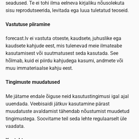
seadused. Te ei tohi ilma eelneva kirjaliku nõusolekuta
sisu reprodutseerida, levitada ega luua tuletatud teoseid.
Vastutuse piiramine
forecast.lv ei vastuta otseste, kaudsete, juhuslike ega
kaudsete kahjude eest, mis tulenevad meie ilmateabe
kasutamisest või suutmatusest seda kasutada. See
hõlmab, kuid ei piirdu kahjudega kasumi, andmete või
muu immateriaalse kahju eest.
Tingimuste muudatused
Me jätame endale õiguse neid kasutustingimusi igal ajal
uuendada. Veebisaidi jätkuv kasutamine pärast
muudatuste avaldamist tähendab nõustumist muudetud
tingimustega. Soovitame teil seda lehte regulaarselt üle
vaadata.