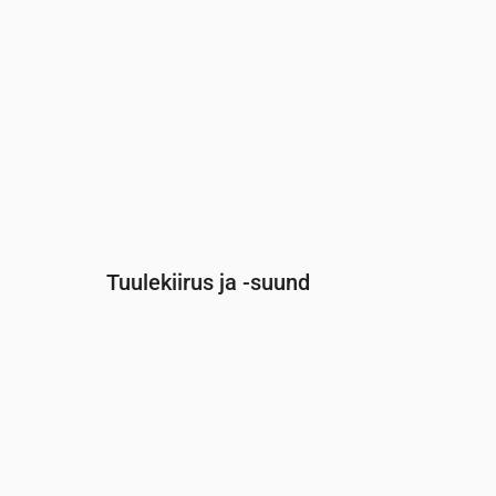
Tuulekiirus ja -suund
Aeg
00:00
01:00
02:00
03:00
Tuul
(m/s)
3.61
4.11
4.5
3.89
Tuuleiil
(m/s)
6.25
7.14
7.61
6.69
Tuule suund
(°)
WNW 295°
W 280°
W 270°
WSW 