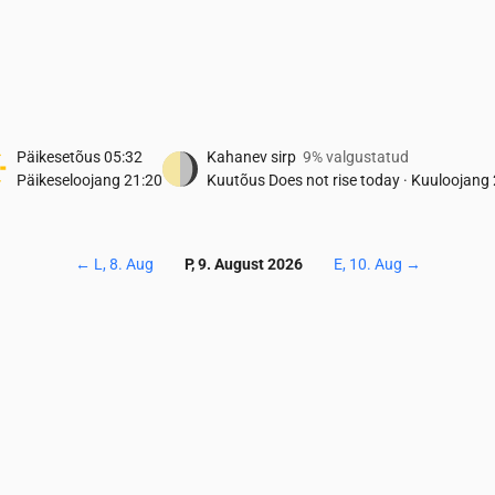
Päikesetõus
05:32
Kahanev sirp
9% valgustatud
Päikeseloojang
21:20
Kuutõus
Does not rise today
·
Kuuloojang
←
L, 8. Aug
P, 9. August 2026
E, 10. Aug
→
Temperatuur & Sademed
0
05:00
06:00
07:00
08:00
09:00
10:00
11:00
12:00
13:00
14:0
16
16
16
17
18
18
19
20
20
20
0
0
0.07
0.07
0.08
0.03
0
0
0
0