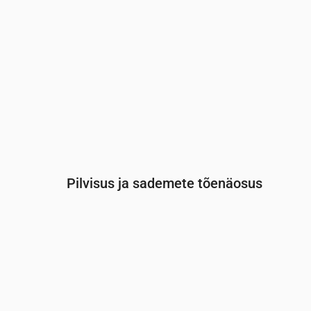
Pilvisus ja sademete tõenäosus
Aeg
00:00
01:00
02:00
03:00
0
Pilvisus
(%)
15
17
14
8
4
Vihma tõenäosus
(%)
8
8
9
9
9