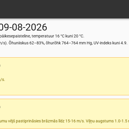
09-08-2026
äikesepaisteline, temperatuur 16 °C kuni 20 °C.
3 m/s). Õhuniiskus 62–83%, õhurõhk 764–764 mm Hg, UV-indeks kuni 4.9.
a
/s.
a
tumu vējš pastiprināsies brāzmās līdz 15-16 m/s. Viļņu augstums 1.0-1.5