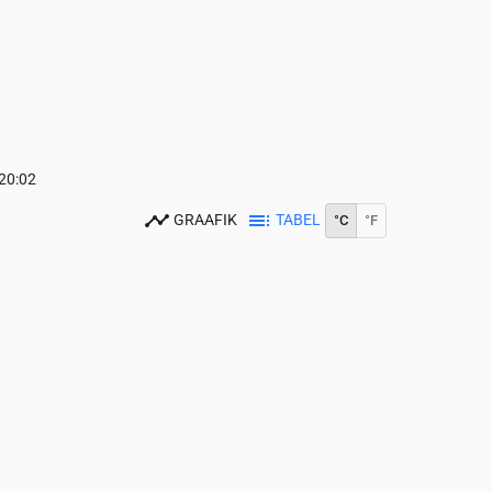
20:02
GRAAFIK
TABEL
°C
°F
0
15:00
16:00
17:00
18:00
19:00
20:00
21:00
22:00
23:00
20
20
20
20
19
19
18
17
17
0
0
0
0
0
0
0
0
0