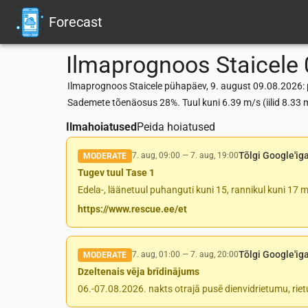
Forecast
Ilmaprognoos
Staicele
Ilmaprognoos Staicele pühapäev, 9. august 09.08.2026: p
Sademete tõenäosus 28%. Tuul kuni 6.39 m/s (iilid 8.3
Ilmahoiatused
Peida hoiatused
Tõlgi Google'ig
7. aug, 09:00
—
7. aug, 19:00
MODERATE
Tugev tuul Tase 1
Edela-, läänetuul puhanguti kuni 15, rannikul kuni 17 m
https://www.rescue.ee/et
Tõlgi Google'ig
7. aug, 01:00
—
7. aug, 20:00
MODERATE
Dzeltenais vēja brīdinājums
06.-07.08.2026. nakts otrajā pusē dienvidrietumu, rie