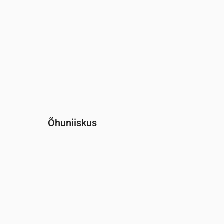
Õhuniiskus
Aeg
00:00
01:00
02:00
03:00
04:00
05:0
Niiskus
(%)
73
75
77
79
80
81