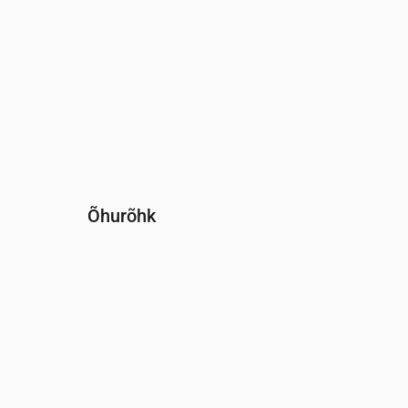
Õhurõhk
Aeg
00:00
01:00
02:00
03:00
04:00
0
Rõhk
(mm Hg)
764
764
764
764
764
7