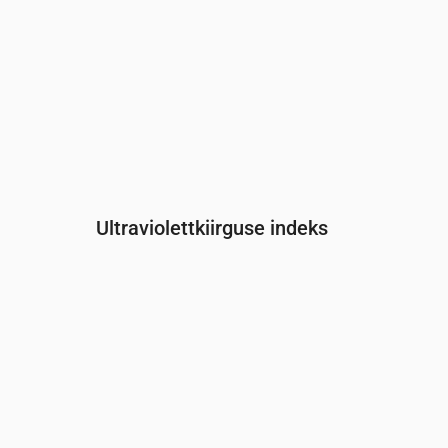
Ultraviolettkiirguse indeks
Aeg
00:00
01:00
02:00
03:00
04:00
05:00
UV-indeks
0
0
0
0
0
0