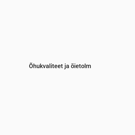
Õhukvaliteet ja õietolm
Aeg
00:00
01:00
02:00
03:00
04:
PM2.5
(µg/m³)
2.5
2
2.2
2.1
2.2
PM10
(µg/m³)
2.9
2.8
2.7
2.9
2.9
Osoon (O₃)
(µg/m³)
72
71
70
70
69
NO₂
(µg/m³)
0.5
0.5
0.5
0.5
0.5
SO₂
(µg/m³)
0
0
0
0
0
CO
(µg/m³)
115
116
116
116
11