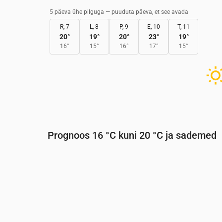
5 päeva ühe pilguga — puuduta päeva, et see avada
R, 7
L, 8
P, 9
E, 10
T, 11
20
°
19
°
20
°
23
°
19
°
16
°
15
°
16
°
17
°
15
°
Prognoos 16 °C kuni 20 °C ja sademed
Aeg
00:00
01:00
02:00
03:00
04:0
Temperatuur
(°C)
17
16
16
16
16
Sademed
(mm/h)
0
0
0
0
0