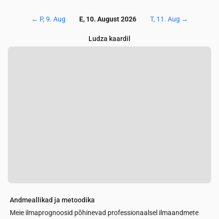
←
P, 9. Aug
E, 10. August 2026
T, 11. Aug
→
Ludza kaardil
Andmeallikad ja metoodika
Meie ilmaprognoosid põhinevad professionaalsel ilmaandmete