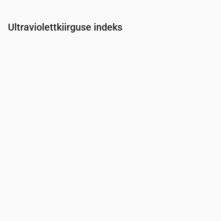
Ultraviolettkiirguse indeks
Aeg
00:00
01:00
02:00
03:00
04:00
05:00
06:00
07:0
UV-indeks
0
0
0
0
0
0
0
0.3