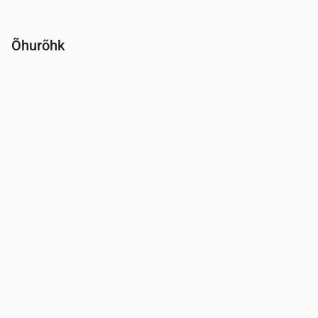
Õhurõhk
Aeg
00:00
01:00
02:00
03:00
04:00
05:00
06:00
Rõhk
(mm Hg)
765
765
764
764
764
764
764