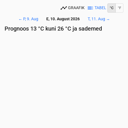
GRAAFIK
TABEL
°C
°F
←
P, 9. Aug
E, 10. August 2026
T, 11. Aug
→
Prognoos 13 °C kuni 26 °C ja sademed
Aeg
00:00
01:00
02:00
03:00
04:00
05:00
06:
Temperatuur
(°C)
14
14
13
13
13
13
13
Sademed
(mm/h)
0
0
0
0
0
0
0