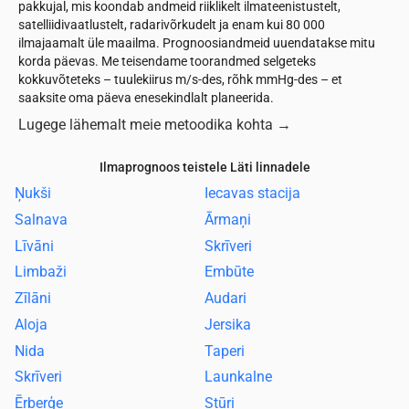
pakkujal, mis koondab andmeid riiklikelt ilmateenistustelt,
satelliidivaatlustelt, radarivõrkudelt ja enam kui 80 000
ilmajaamalt üle maailma. Prognoosiandmeid uuendatakse mitu
korda päevas. Me teisendame toorandmed selgeteks
kokkuvõteteks – tuulekiirus m/s-des, rõhk mmHg-des – et
saaksite oma päeva enesekindlalt planeerida.
Lugege lähemalt meie metoodika kohta
→
Ilmaprognoos teistele Läti linnadele
Ņukši
Iecavas stacija
Salnava
Ārmaņi
Līvāni
Skrīveri
Limbaži
Embūte
Zīlāni
Audari
Aloja
Jersika
Nida
Taperi
Skrīveri
Launkalne
Ērberģe
Stūri