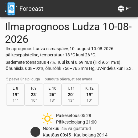
Forecast
ET
Ilmaprognoos
Ludza
10-08-
2026
Ilmaprognoos Ludza esmaspäev, 10. august 10.08.2026:
päikesepaisteline, temperatuur 13 °C kuni 26 °C.
Sademete tõenäosus 47%. Tuul kuni 6.69 m/s (iilid 9.61 m/s).
Õhuniiskus 38–92%, õhurõhk 756–765 mm Hg, UV-indeks kuni 5.3.
5 päeva ühe pilguga — puuduta päeva, et see avada
L, 8
P, 9
E, 10
T, 11
K, 12
19
°
23
°
26
°
20
°
19
°
11
°
10
°
13
°
13
°
10
°
Päikesetõus
05:28
Päikeseloojang
21:00
Noorkuu
4% valgustatud
Kuutõus
00:45
·
Kuuloojang
20:14