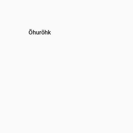
Õhurõhk
Aeg
00:00
01:00
02:00
03:00
04:00
0
Rõhk
(mm Hg)
765
765
766
766
766
7