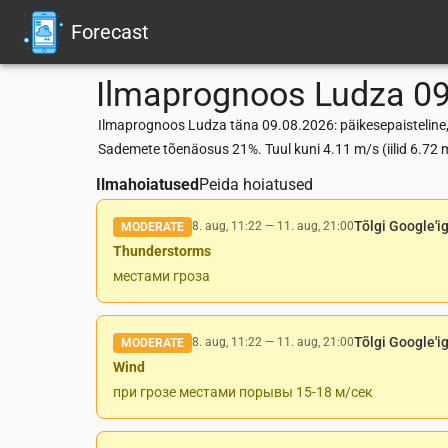
Forecast
Ilmaprognoos
Ludza
09
Ilmaprognoos Ludza täna 09.08.2026: päikesepaisteline,
Sademete tõenäosus 21%. Tuul kuni 4.11 m/s (iilid 6.7
Ilmahoiatused
Peida hoiatused
Tõlgi Google'i
8. aug, 11:22
—
11. aug, 21:00
MODERATE
Thunderstorms
местами гроза
Tõlgi Google'i
8. aug, 11:22
—
11. aug, 21:00
MODERATE
Wind
при грозе местами порывы 15-18 м/сек