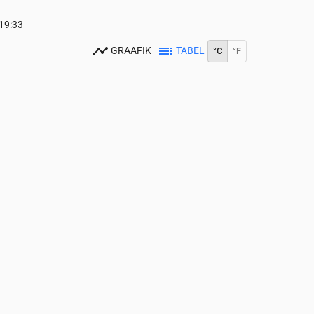
19:33
GRAAFIK
TABEL
°C
°F
0
15:00
16:00
17:00
18:00
19:00
20:00
21:00
22:00
23:00
22
22
22
21
21
18
16
15
14
0
0
0
0
0
0
0
0
0