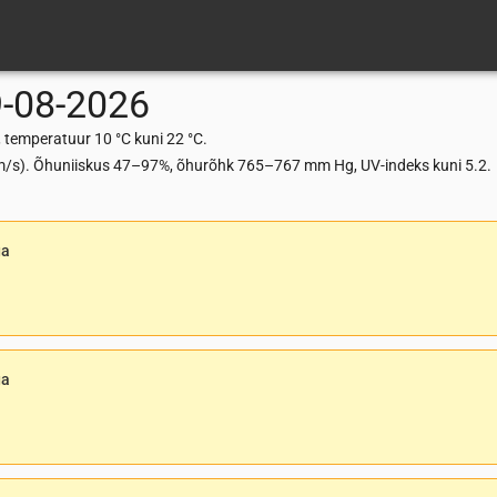
-08-2026
 temperatuur 10 °C kuni 22 °C.
2 m/s). Õhuniiskus 47–97%, õhurõhk 765–767 mm Hg, UV-indeks kuni 5.2.
ga
ga