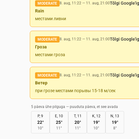
Tõlgi Google'i
8. aug, 11:22
—
11. aug, 21:00
MODERATE
Rain
местами ливни
Tõlgi Google'i
8. aug, 11:22
—
11. aug, 21:00
MODERATE
Гроза
местами гроза
Tõlgi Google'i
8. aug, 11:22
—
11. aug, 21:00
MODERATE
Ветер
при грозе местами порывы 15-18 м/сек
5 päeva ühe pilguga — puuduta päeva, et see avada
P, 9
E, 10
T, 11
K, 12
N, 13
22
°
25
°
20
°
19
°
19
°
10
°
11
°
11
°
10
°
8
°