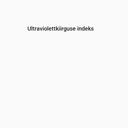
Ultraviolettkiirguse indeks
Aeg
00:00
01:00
02:00
03:00
04:00
05:00
UV-indeks
0
0
0
0
0
0