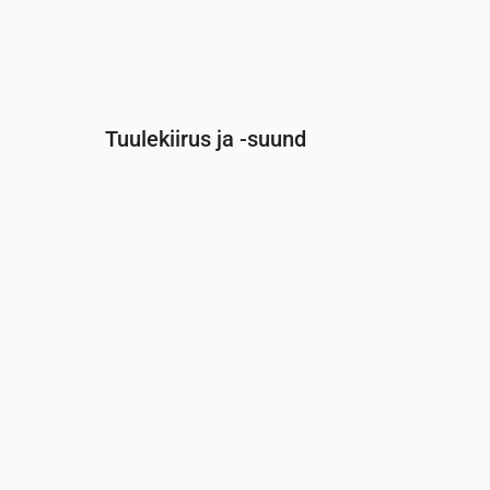
Tuulekiirus ja -suund
Aeg
00:00
01:00
02:00
Tuul
(m/s)
2.89
2.89
2.81
Tuuleiil
(m/s)
6.08
6.08
5.89
Tuule suund
(°)
WNW 284°
WNW 287°
WNW 282°