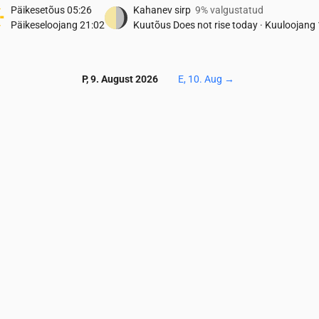
Päikesetõus
05:26
Kahanev sirp
9% valgustatud
Päikeseloojang
21:02
Kuutõus
Does not rise today
·
Kuuloojang
P, 9. August 2026
E, 10. Aug
→
Temperatuur & Sademed
0
05:00
06:00
07:00
08:00
09:00
10:00
11:00
12:00
13:00
14:0
10
10
11
13
14
16
18
19
20
21
0
0
0
0
0
0
0
0
0
0