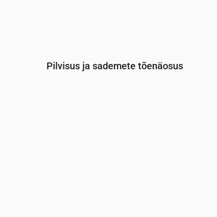
Pilvisus ja sademete tõenäosus
Aeg
00:00
01:00
02:00
03:00
0
Pilvisus
(%)
9
10
10
5
5
Vihma tõenäosus
(%)
16
15
15
19
2