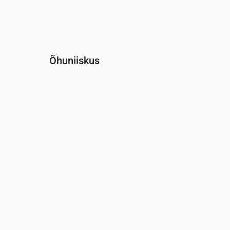
Õhuniiskus
Aeg
00:00
01:00
02:00
03:00
04:00
05:0
Niiskus
(%)
94
92
93
94
95
96