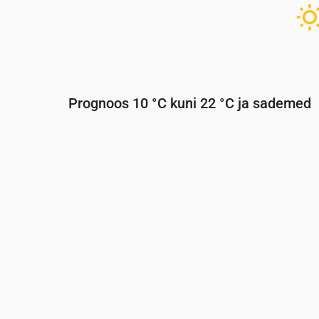
Prognoos 10 °C kuni 22 °C ja sademed
Aeg
00:00
01:00
02:00
03:00
04:0
Temperatuur
(°C)
12
11
11
11
10
Sademed
(mm/h)
0
0
0
0
0